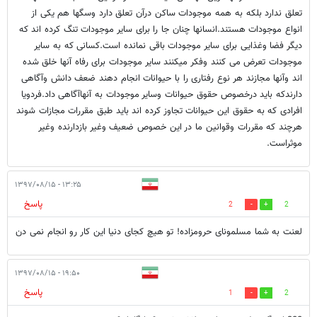
تعلق ندارد بلکه به همه موجودات ساکن درآن تعلق دارد وسگها هم یکی از
انواع موجودات هستند.انسانها چنان جا را برای سایر موجودات تنگ کرده اند که
دیگر فضا وغذایی برای سایر موجودات باقی نمانده است.کسانی که به سایر
موجودات تعرض می کنند وفکر میکنند سایر موجودات برای رفاه آنها خلق شده
اند وآنها مجازند هر نوع رفتاری را با حیوانات انجام دهند ضعف دانش وآگاهی
دارندکه باید درخصوص حقوق حیوانات وسایر موجودات به آنهاآگاهی داد.فردویا
افرادی که به حقوق این حیوانات تجاوز کرده اند باید طبق مقررات مجازات شوند
هرچند که مقررات وقوانین ما در این خصوص ضعیف وغیر بازدارنده وغیر
موثراست.
۱۳:۲۵ - ۱۳۹۷/۰۸/۱۵
پاسخ
2
2
لعنت به شما مسلمونای حرومزاده! تو هیچ کجای دنیا این کار رو انجام نمی دن
۱۹:۵۰ - ۱۳۹۷/۰۸/۱۵
پاسخ
1
2