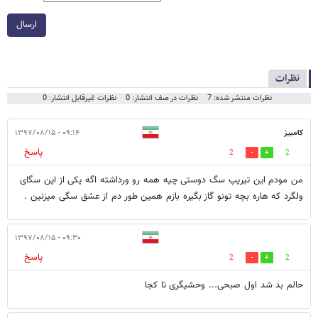
ارسال
نظرات
نظرات منتشر شده: 7
نظرات در صف انتشار: 0
نظرات غیرقابل انتشار: 0
کامبیز
۰۹:۱۴ - ۱۳۹۷/۰۸/۱۵
پاسخ
2
2
من مودم این تیریپ سگ دوستی چیه همه رو ورداشته اگه یکی از این سگای
ولگرد که هاره بچه تونو گاز بگیره بازم همین طور دم از عشق سگی میزنین .
۰۹:۳۰ - ۱۳۹۷/۰۸/۱۵
پاسخ
2
2
حالم بد شد اول صبحى... وحشيگرى تا كجا