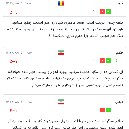
فريد
۱۰:۱۰ - ۱۳۹۷/۰۸/۱۵
پاسخ
2
0
قلعه چنعان درست است، ضمنا ماموران شهرداري هم انسانند چطور ميشود
باور كرد آنهمه سگ را يك انسان زنده زنده بسوزاند هرچند باور وجود ٣٠٠ لاشه
سگ هم عجيب است، چرا عقيم سازي نميكنند!!!؟
حکیم
۱۰:۱۴ - ۱۳۹۷/۰۸/۱۵
پاسخ
1
2
ای کسانی که از سگها حمایت میکنید بیایید اهواز و ببینید اهواز شده جولانگاه
سگها هیچکس امنیت نداره بره بیرون یک نهادی بیاد جمعشون کنه نه اینکه تو
قلعه چنعان بسوزوننشون من از شهرداری اهواز حمایت میکنم
عباس
۱۱:۰۸ - ۱۳۹۷/۰۸/۱۵
پاسخ
1
2
سلام ،سگها همانند سایر حیوانات از حقوقی برخوردارند که توسط خداوند به آنها
اهدا شده است ومهمترین آنها حق حیات است.کره زمین فقط به ما انسانها