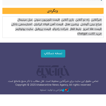
وبگردی
خبرآنلاین
راه نو آنلاین
بازی آنلاین
قیمت تلویزیون سونی
مبل مینیمال
جراح بینی گوشتی
پرشین هتل
قیمت آهن فولاد ایرانیان
اعتبارسنجی بانکی
قیمت طلا امروز
بلیط قطار
شرکت رادوکو
قیمت پروفیل
سایت یوتوتایمز
خرید اکانت chatgpt
نسخه دسکتاپ
تمامی حقوق این سایت برای خبرآنلاین محفوظ است. نقل مطالب با ذکر منبع بلامانع است.
Copyright © 2025 khabaronline News Agancy, All rights reserved
طراحی و تولید: نستوه