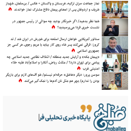
نماز جماعت سران ترکیه، عربستان و پاکستان + عکس / بن‌سلمان، شهباز
شریف و اردوغان پس از امضای پیمان دفاع مشترک نماز خواندند
شما نظر بدهید/ اگر خبرنگار بودید چه سوالی از رئیس جمهور در
نشست خبری فردا می‌پرسیدید؟
سناتور آمریکایی خواهان ارسال اسلحه برای شورش در ایران شد / تد
کروز: فرقی نمی‌کند پسر شاه روی کار بیاید یا مریم رجوی، هر کسی جز
جمهوری اسلامی
«پیمان مکه» و آرایش جدید منطقه / ائتلاف نظامی جدید اسلامی چه
پیامی برای تهران دارد؟ / مثلث ریاض، آنکارا و اسلام‌آباد علیه خلاء
امنیتی غرب
سوسن پرور: دیگر «عاشق» حرفه‌ام نیستم/ شو آف‌های لازم برای بازیگر
بودن را ندارم/ مِهر هم مثل نان آدم‌ها را نمک‌گیر می‌کند