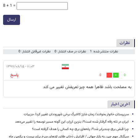
8 + 1 =
ارسال
نظرات
نظرات منتشر شده: 1
نظرات در صف انتشار: 0
نظرات غیرقابل انتشار: 0
۱۱:۰۳ - ۱۳۹۷/۰۸/۱۵
پاسخ
0
0
به مصلحت باشد ظاهرا همه چیز تعریفش تغییر می کند
آخرین اخبار
سرپرستان خانوار بخوانند/ زمان شارژ کالابرگ برخی شهروندان تغییر کرد/ جزییات
ایران در تله رفاه گرفتار شده است؟/ بنزین ارزان این گونه مسیر توسعه را تغییر می‌دهد
چرا قبض برق چندبرابر شد؟/ پله‌های برق چه کسانی را هدف گرفته است؟
سیگنال‌ مهم چین به بازار جهانی / افزایش ذخایر طلای اژدهای سرخ برای بیست و یکمین ماه