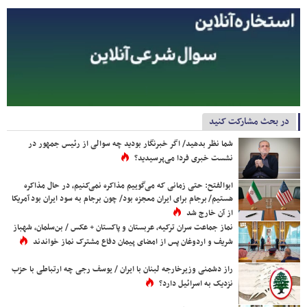
در بحث مشارکت کنید
شما نظر بدهید/ اگر خبرنگار بودید چه سوالی از رئیس جمهور در
نشست خبری فردا می‌پرسیدید؟
ابوالفتح: حتی زمانی که می‌گوییم مذاکره نمی‌کنیم، در حال مذاکره
هستیم/ برجام برای ایران معجزه بود/ چون برجام به سود ایران بود آمریکا
از آن خارج شد
نماز جماعت سران ترکیه، عربستان و پاکستان + عکس / بن‌سلمان، شهباز
شریف و اردوغان پس از امضای پیمان دفاع مشترک نماز خواندند
راز دشمنی وزیرخارجه لبنان با ایران / یوسف رجی چه ارتباطی با حزب
نزدیک به اسرائیل دارد؟