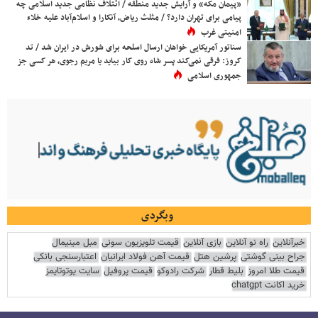
«پیمان مکه» و آرایش جدید منطقه / ائتلاف نظامی جدید اسلامی چه
پیامی برای تهران دارد؟ / مثلث ریاض، آنکارا و اسلام‌آباد علیه خلاء
امنیتی غرب
سناتور آمریکایی خواهان ارسال اسلحه برای شورش در ایران شد / تد
کروز: فرقی نمی‌کند پسر شاه روی کار بیاید یا مریم رجوی، هر کسی جز
جمهوری اسلامی
وبگردی
خبرآنلاین
راه نو آنلاین
بازی آنلاین
قیمت تلویزیون سونی
مبل مینیمال
جراح بینی گوشتی
پرشین هتل
قیمت آهن فولاد ایرانیان
اعتبارسنجی بانکی
قیمت طلا امروز
بلیط قطار
شرکت رادوکو
قیمت پروفیل
سایت یوتوتایمز
خرید اکانت chatgpt