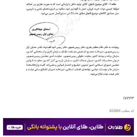
۱۷۲۲۳
کد مطلب
822865