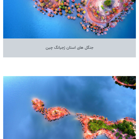
جنگل های استان ژجیانگ چین