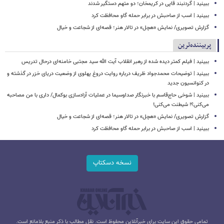
ببینید | گردنبند قاپی در کریمخان؛ دو متهم دستگیر شدند
ببینید | اسب از صاحبش در برابر حمله گاو محافظت کرد
گزارش تصویری/ نمایش «هچل» در تالار هنر؛ قصه‌ای از شجاعت و خیال
پربیننده‌ترین
ببینید | فیلم کمتر دیده شده از رهبر انقلاب آیت الله سید مجتبی خامنه‌ای درحال تدریس
ببینید | توضیحات محمدجواد ظریف درباره روایت دروغ پهلوی از وضعیت دریای خزر در گذشته و
در کنوانسیون جدید
ببینید | شوخی حاج‌قاسم با خبرنگار صداوسیما در عملیات آزادسازی بوکمال/ داری با من مصاحبه‌
می‌کنی؟! شیطنت می‌کنی!
گزارش تصویری/ نمایش «هچل» در تالار هنر؛ قصه‌ای از شجاعت و خیال
ببینید | اسب از صاحبش در برابر حمله گاو محافظت کرد
نسخه دسکتاپ
تمامی حقوق این سایت برای خبرآنلاین محفوظ است. نقل مطالب با ذکر منبع بلامانع است.