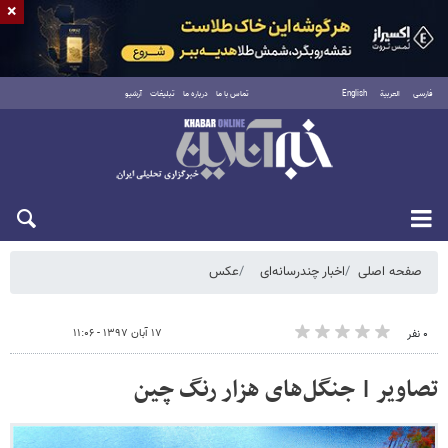
×
فارسی
العربية
English
تماس با ما
درباره ما
تبلیغات
آرشیو
شنبه ۱۷ مرداد ۱۴۰۵
صفحه اصلی
اخبار چندرسانه‌ای
عکس
۱۷ آبان ۱۳۹۷ - ۱۱:۰۶
۰ نفر
تصاویر | جنگل‌های هزار رنگ چین