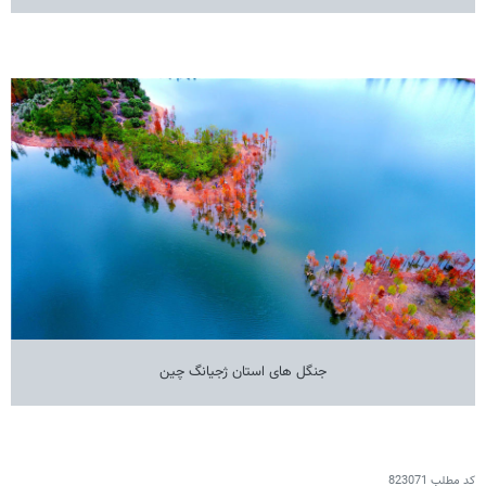
جنگل های استان ژجیانگ چین
کد مطلب
823071