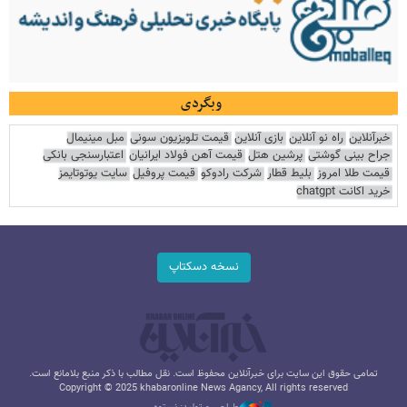
وبگردی
خبرآنلاین
راه نو آنلاین
بازی آنلاین
قیمت تلویزیون سونی
مبل مینیمال
جراح بینی گوشتی
پرشین هتل
قیمت آهن فولاد ایرانیان
اعتبارسنجی بانکی
قیمت طلا امروز
بلیط قطار
شرکت رادوکو
قیمت پروفیل
سایت یوتوتایمز
خرید اکانت chatgpt
نسخه دسکتاپ
تمامی حقوق این سایت برای خبرآنلاین محفوظ است. نقل مطالب با ذکر منبع بلامانع است.
Copyright © 2025 khabaronline News Agancy, All rights reserved