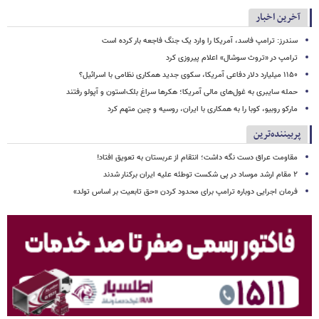
آخرین اخبار
سندرز: ترامپ فاسد، آمریکا را وارد یک جنگ فاجعه بار کرده است
ترامپ در «تروث سوشال» اعلام پیروزی کرد
۱۱۵۰ میلیارد دلار دفاعی آمریکا، سکوی جدید همکاری نظامی با اسرائیل؟
حمله سایبری به غول‌های مالی آمریکا؛ هکرها سراغ بلک‌استون و آپولو رفتند
مارکو روبیو، کوبا را به همکاری با ایران، روسیه و چین متهم کرد
پربیننده‌ترین
مقاومت عراق دست نگه داشت؛ انتقام از عربستان به تعویق افتاد!
۲ مقام‌ ارشد موساد در پی شکست توطئه علیه ایران برکنار شدند
فرمان اجرایی دوباره ترامپ برای محدود کردن «حق تابعیت بر اساس تولد»