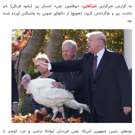
به گزارش خبرگزاری
خبرآنلاین
، «بوقلمون ملی» امسال پیز (نخود فرنگی) نام
داشت. پیز و بلاگردانش کَروت (هویج) از داکوتای جنوبی به واشنگتن آورده شده
بود.
نوه‌های رئیس جمهوری آمریکا، یعنی فرزندان ایوانکا ترامپ و جرد کوشنر با