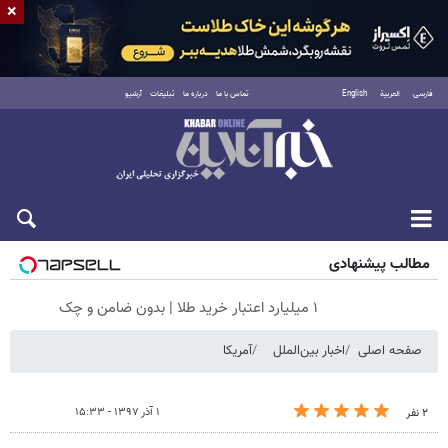
×
فارسی
العربية
English
تماس با ما
درباره ما
تبلیغات
آرشیو
جمعه ۱۶ مرداد ۱۴۰۵
مطالب پیشنهادی
۱ میلیارد اعتبار خرید طلا | بدون ضامن و چک
صفحه اصلی
اخبار بین‌الملل
آمریکا
۱ آذر ۱۳۹۷ - ۱۵:۳۳
۲ نفر