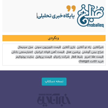
وبگردی
خبرآنلاین
راه نو آنلاین
بازی آنلاین
قیمت تلویزیون سونی
مبل مینیمال
جراح بینی گوشتی
پرشین هتل
قیمت آهن فولاد ایرانیان
اعتبارسنجی بانکی
قیمت طلا امروز
بلیط قطار
شرکت رادوکو
قیمت پروفیل
سایت یوتوتایمز
خرید اکانت chatgpt
نسخه دسکتاپ