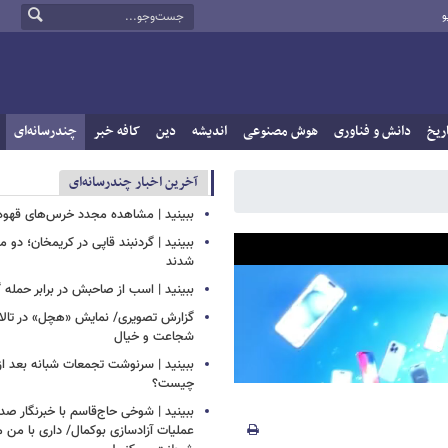
و
ریخ
دانش و فناوری
هوش مصنوعی
اندیشه
دین
کافه خبر
چندرسانه‌ای
آخرین اخبار چندرسانه‌ای
ببینید | مشاهده مجدد خرس‌های قهوه‌ا
ببینید | گردنبند قاپی در کریمخان؛ دو 
شدند
ببینید | اسب از صاحبش در برابر حمله 
گزارش تصویری/ نمایش «هچل» در تالار 
شجاعت و خیال
ببینید | سرنوشت تجمعات شبانه بعد از
چیست؟
ببینید | شوخی حاج‌قاسم با خبرنگار صد
عملیات آزادسازی بوکمال/ داری با من م