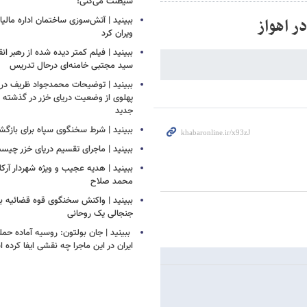
شیطنت می‌کنی!
ر اهواز
ببینید | آتش‌سوزی ساختمان اداره مالیا
ویران کرد
ببینید | فیلم کمتر دیده شده از رهبر انق
سید مجتبی خامنه‌ای درحال تدریس
ببینید | توضیحات محمدجواد ظریف درب
پهلوی از وضعیت دریای خزر در گذشته و
جدید
ببینید | شرط سخنگوی سپاه برای بازگش
ببینید | ماجرای تقسیم دریای خزر چیس
ببینید | هدیه عجیب و ویژه شهردار آرکل
محمد صلاح
ببینید | واکنش سخنگوی قوه قضائیه به
جنجالی یک روحانی
‏ ببینید | جان بولتون: روسیه آماده حمل
ایران در این ماجرا چه نقشی ایفا کرده