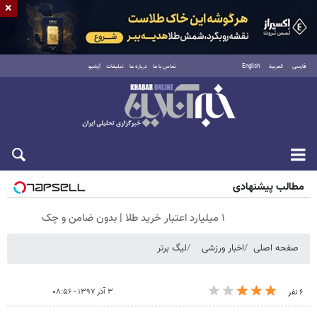
×
فارسی
العربية
English
تماس با ما
درباره ما
تبلیغات
آرشیو
پنجشنبه ۱۵ مرداد ۱۴۰۵
مطالب پیشنهادی
۱ میلیارد اعتبار خرید طلا | بدون ضامن و چک
صفحه اصلی
اخبار ورزشی
لیگ برتر
۳ آذر ۱۳۹۷ - ۰۸:۵۶
۶ نفر