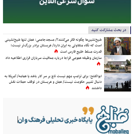
در بحث مشارکت کنید
شیخ‌نشین‌ها چگونه فکر می‌کنند؟/ مسجدجامعی: عمان تنها شیخ‌نشینی
است که نگاه متفاوتی به ایران دارد/ عربستان برادر بزرگ‌تر نیست؛
قدرت مسلط خلیج فارس است
سازمان وظیفه عمومی فراجا درباره معافیت سربازان فراری اطلاعیه داد
ابوالفتح: برای ترامپ مهم نیست تاج بر سر کار باشد یا عمامه/ آمریکا به
دنبال تغییر حکومت نیست/ عمان و عربستان در توقف حملات نقش
داشتند