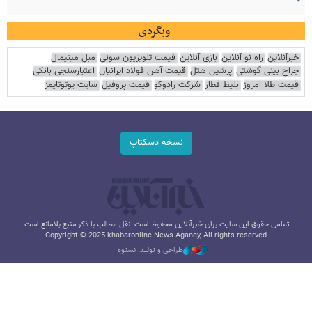
وبگردی
خبرآنلاین
راه نو آنلاین
بازی آنلاین
قیمت تلویزیون سونی
مبل مینیمال
جراح بینی گوشتی
پرشین هتل
قیمت آهن فولاد ایرانیان
اعتبارسنجی بانکی
قیمت طلا امروز
بلیط قطار
شرکت رادوکو
قیمت پروفیل
سایت یوتوتایمز
نسخه دسکتاپ
تمامی حقوق این سایت برای خبرآنلاین محفوظ است. نقل مطالب با ذکر منبع بلامانع است.
Copyright © 2025 khabaronline News Agancy, All rights reserved
طراحی و تولید: نستوه