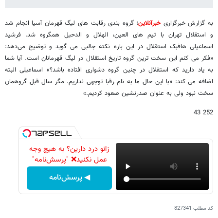
به گزارش خبرگزاری
خبرآنلاین
؛ گروه بندی رقابت های لیگ قهرمان آسیا انجام شد
و استقلال تهران با تیم های العین، الهلال و الدحیل همگروه شد. فرشید
اسماعیلی هافبک استقلال در این باره نکته جالبی می گوید و توضیح می‌دهد:
«فکر می کنم این سخت ترین گروه تاریخ استقلال در لیگ قهرمانان است. آیا شما
به یاد دارید که استقلال در چنین گروه دشواری افتاده باشد؟» اسماعیلی البته
اضافه می کند: «با این حال ما به نام رقبا توجهی نداریم. مگر سال قبل گروهمان
سخت نبود ولی به عنوان صدرنشین صعود کردیم.»
252 43
زانو درد دارین؟ به هیچ وجه
عمل نکنید❌ "پرسش‌نامه"
◀ پرسش‌نامه
کد مطلب
827341