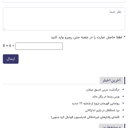
*
لطفا حاصل عبارت را در جعبه متن روبرو وارد کنید
8 + 6 =
ارسال
آخرین اخبار
درگذشت مربی اسبق میلان
وینی رسما در رئال ماند
رونمایی قهرمان اروپا از شماره 11 جدید
برد استقلال در بازی تدارکاتی
افشای رفتارهای غیراخلاقی فدراسیون فوتبال کره جنوبی!
پربیننده‌ترین