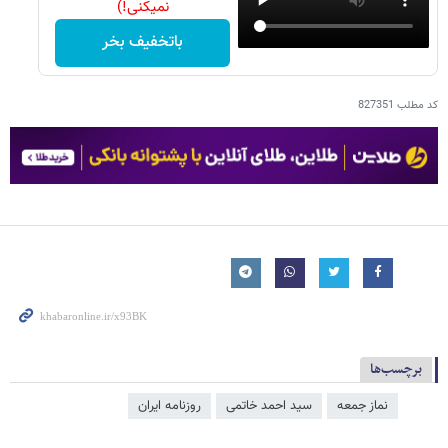
نمیکنی!)
باتخفیف بخر
کد مطلب
827351
برچسب‌ها
نماز جمعه
سید احمد خاتمی
روزنامه ایران