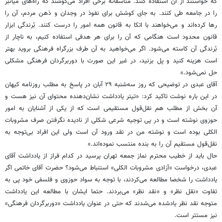
که خواستند از آن استفاده کنند. متأسفانه برخی افراد می‌کوشند که راه‌های میانبُر
را در جامعه طی کنند. به جای کوشش برای نفوذ در وجدان و ذهن مردم، آن را
رها کرده‌اند و می‌خواهند با اتکا به قانون همه امور را درست کنند. بُرندگی ابزار
قانون محدود است هنگامی که آن را برای هر هدفی استفاده کنیم، به ناچار از
بُرندگی آن کاسته می‌شود. اگر می‌خواهید به آن طرف بزرگراه فرهنگی بروید بهتر
است هزینه کنید و پل بزنید، در غیر این صورت با دوربرگردان فرهنگی مشکلی
حل نمی‌شود.»
آقای عبدی در توضیحی که روز سه‌شنبه ۲۹ آبان در پاسخ به مطلب روزنامه کیهان
در این باره نوشت تاکید کرد: «تیتر یادداشت نشان‌دهنده محتوای آن نیز هست و
آن بخش از مطلب هم نقل‌قول مستقیمی است که از یکی از آشنایان به امور
حوزوی نوشته است و در پی توجیه شرعی شکلی از نادیده نگرفتن صرف مشروبات
الکلی بوده است و نوشته من در نقد ورود آن است ولی این افراد بی‌توجه به
نقل‌قول مستقیم آن را به بنده منتسب نموده‌اند.»
حال باید از خطیب محترم نماز جمعه تهران پرسید در کدام فراز از یادداشت آقای
عبدی، درخواست «آزادی مشروبات الکلی» استنباط می‌شود؟ حضرت آقای خاتمی اگر
یادداشت را شخصا مطالعه می‌کردند، با توجه به سواد حوزوی و فلسفی خود پی به
تفاوت «نقل نظر» و «نقد نظر» می‌بردند. حتما ایشان با مطالعه این یادداشت
متوجه نقد نظر یادشده می‌شدند که حتی در عنوان یادداشت «دوربرگردان فرهنگی»
نیز مستتر است.