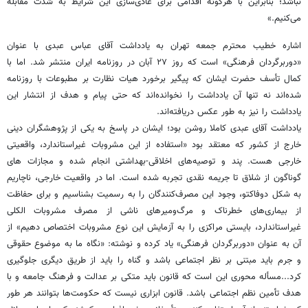
نباشد؛ بنابراین با هرگونه اقدامی برای عادی‌سازی این شرایط به شدت مقابله
می‌کنیم.»
اشاره خطیب محترم جمعه تهران به یادداشت آقای عباس عبدی با عنوان
«دوربرگردان فرهنگی» است که روز ۲۷ آبان در روزنامه ایران منتشر شد. اما با
کمال تأسف حضرت ایشان که پیگیر برخورد هیات نظارت بر مطبوعات با روزنامه
شده‌اند نه تنها آن یادداشت را نخوانده‌اند که حتی پیام و هدف از انتشار این
یادداشت را نیز به طور عکس دریافته‌اند.
یادداشت آقای عبدی کاملا روشن بود؛ ایشان در پاسخ به یکی از پژوهشگران دینی
خارج از کشور که معتقد بود «استفاده از این مشروبات غیراستاندارد، واقعیتی
خارجی هست. پند و توصیه‌های اخلاقی-بهداشتی انجام شده و مجازات های
گوناگون از شلاق تا جریمه نقدی تجربه شده است. اما در واقعیت خارجی، ناچاریم
به شکل دوفاکتو، وجود این مصرف‌کنندگان را به رسمیت بشناسیم و برای حفاظت
از بیماری‌های خطرناک و مرگ‌ومیرهای ناشی از مصرف مشروبات الکلی
غیراستاندارد، بایستی مراکزی را به آزمایش این نوع مشروبات اختصاص دهیم» از
آن به عنوان «دوربرگردان فرهنگی» یاد کرده و نوشته: «نگاه ما به موضوع حقوقی
و جرم باید مبتنی بر نظر اجتماعی باشد و گناه را باید از طریق دیگری جلوگیری
کرد...مسأله محوری این است که قانون باید متکی بر عدالت و فرهنگ جامعه و با
هدف تأمین نظم اجتماعی باشد. قانون ابزاری نیست که حکومت‌ها بتوانند هر طور