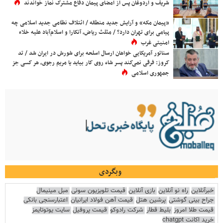
شریف و اردوغان پس از امضای پیمان دفاع مشترک نماز خواندند
«پیمان مکه» و آرایش جدید منطقه / ائتلاف نظامی جدید اسلامی چه
پیامی برای تهران دارد؟ / مثلث ریاض، آنکارا و اسلام‌آباد علیه خلاء
امنیتی غرب
سناتور آمریکایی خواهان ارسال اسلحه برای شورش در ایران شد / تد
کروز: فرقی نمی‌کند پسر شاه روی کار بیاید یا مریم رجوی، هر کسی جز
جمهوری اسلامی
وبگردی
خبرآنلاین
راه نو آنلاین
بازی آنلاین
قیمت تلویزیون سونی
مبل مینیمال
جراح بینی گوشتی
پرشین هتل
قیمت آهن فولاد ایرانیان
اعتبارسنجی بانکی
قیمت طلا امروز
بلیط قطار
شرکت رادوکو
قیمت پروفیل
سایت یوتوتایمز
خرید اکانت chatgpt