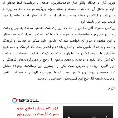
دیروز شان و جایگاه والای نماز «وحدت‌آفرین» جمعه، با برداشت غلط عده‌ای از
افراد و انتقال آن به خطیب جمعه و استاد حوزه این‌گونه عرصه حمله به روزنامه
ایران شد و اینکه در هفته وحدت عده‌ای اسباب تفرقه میان امت اسلام را مهیا
کردند باید ابراز تأسف کرد.
بی‌گمان حضرت آقای خاتمی با مطالعه این یادداشت نه تنها معتقد به جریان پشت
پرده آن مبنی بر «اسلام‌ستیزی» نخواهند شد بلکه بالعکس همراستا و همداستان
با این مفهوم و پیام آن خواهند شد که «قانون باید متکی بر عدالت و فرهنگ
جامعه و با هدف تأمین نظم اجتماعی باشد» و آشکار است که فرهنگ جامعه هیچ
سنخیتی با آنچه ایشان به «ایران» منتسب کردند، ندارد. نویسنده یادداشت
«کوشش برای نفوذ در وجدان و ذهن مردم» را ارجح بر دوربرگردان‌های فرهنگی با
ابزار قانون می‌داند و طبیعی است یکی از مهمترین این رسالت‌ها برعهده خطبای
نماز جمعه و روحانیون کشور است که با مرجعیت تاریخی و صداقت دائمی
روحانیت شیعه آثار تلخ این آسیب‌های اجتماعی را بزدایند.
2323
ابزار کامل برای اصلاح مو و
صورت (قیمت رو ببینی باور