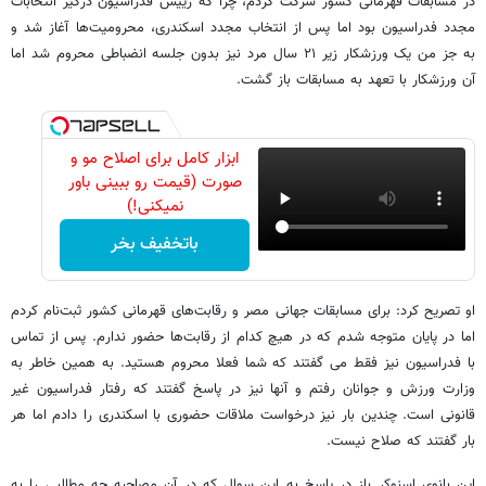
در مسابقات قهرمانی کشور شرکت کردم، چرا که رییس فدراسیون درگیر انتخابات
مجدد فدراسیون بود اما پس از انتخاب مجدد اسکندری، محرومیت‌ها آغاز شد و
به جز من یک ورزشکار زیر ۲۱ سال مرد نیز بدون جلسه انضباطی محروم شد اما
آن ورزشکار با تعهد به مسابقات باز گشت.
ابزار کامل برای اصلاح مو و
صورت (قیمت رو ببینی باور
نمیکنی!)
باتخفیف بخر
او تصریح کرد: برای مسابقات جهانی مصر و رقابت‌های قهرمانی کشور ثبت‌نام کردم
اما در پایان متوجه شدم که در هیچ کدام از رقابت‌ها حضور ندارم. پس از تماس
با فدراسیون نیز فقط می گفتند که شما فعلا محروم هستید. به همین خاطر به
وزارت ورزش و جوانان رفتم و آنها نیز در پاسخ گفتند که رفتار فدراسیون غیر
قانونی است. چندین بار نیز درخواست ملاقات حضوری با اسکندری را دادم اما هر
بار گفتند که صلاح نیست.
این بانوی اسنوکر باز در پاسخ به این سوال که در آن مصاحبه چه مطالبی را به