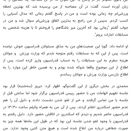
زبان آورده است، گفت‌: در آن مصاحبه از من پرسیده شد که بهترین لحظه‌
ورزشی‌ام چه زمانی بوده است و من در پاسخ گفتم زمانی که مدال آسیایی را
کسب کردم. سپس از من راجع‌ به بدترین اتفاق ورزشی‌ام سوال شد و من در
جواب گفتم "زمانی بود که آخرین میز باشگاهم را فروختم تا با هزینه شخصی به
مسابقات امارات بروم".
او ادامه‌ داد: گویا این صحبت‌های من به مذاق مسئولان فدراسیون خوش نیامده
است. پس از این که به مسابقات رفتم متوجه شدم که وزارت ورزش و جوانان
هزینه سفرم به این مسابقات را به حساب فدراسیون واریز کرده است. پس از
اطلاع از این موضوع واقعا شوکه شده بودم و به همین خاطر این موارد را به
اطلاع بازرسی وزارت ورزش و جوانان رساندم.
محمدی در بخش دیگری از این گفت‌وگو، اظهار کرد: دیروز (سه‌شنبه) قرار بود
جلسه تفهیم اتهامات من با حضور رییس فدراسیون برگزار شود اما ساعتی قبل از
جلسه با من تماس گرفتند و خبر از لغو شدن نشست دادند و دلیل آن را هم
عدم حضور اسکندری اعلام کردند. پس از آن من به همراه وکیلم ساعت ۱۳:۳۰ در
فدراسیون حاضر شدیم و دیدم که اسکندری در اتاقش حضور دارد. دلیل رفتنم به
فدراسیون با وجود لغو شدن جلسه این بود که در طول این ماه‌ها همه چیز به
صورت شفاهی درباره من ابلاغ شده است و هیچ متن کتبی وجود ندارد. من