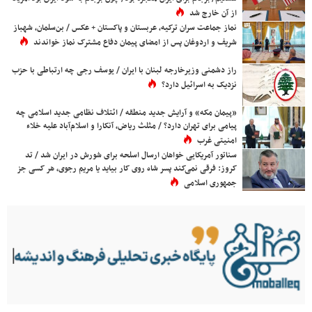
از آن خارج شد
نماز جماعت سران ترکیه، عربستان و پاکستان + عکس / بن‌سلمان، شهباز
شریف و اردوغان پس از امضای پیمان دفاع مشترک نماز خواندند
راز دشمنی وزیرخارجه لبنان با ایران / یوسف رجی چه ارتباطی با حزب
نزدیک به اسرائیل دارد؟
«پیمان مکه» و آرایش جدید منطقه / ائتلاف نظامی جدید اسلامی چه
پیامی برای تهران دارد؟ / مثلث ریاض، آنکارا و اسلام‌آباد علیه خلاء
امنیتی غرب
سناتور آمریکایی خواهان ارسال اسلحه برای شورش در ایران شد / تد
کروز: فرقی نمی‌کند پسر شاه روی کار بیاید یا مریم رجوی، هر کسی جز
جمهوری اسلامی