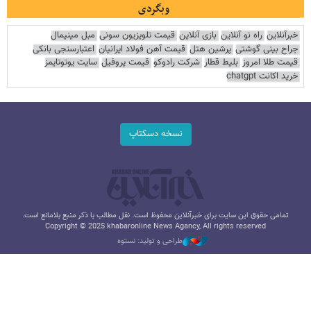
وبگردی
خبرآنلاین
راه نو آنلاین
بازی آنلاین
قیمت تلویزیون سونی
مبل مینیمال
جراح بینی گوشتی
پرشین هتل
قیمت آهن فولاد ایرانیان
اعتبارسنجی بانکی
قیمت طلا امروز
بلیط قطار
شرکت رادوکو
قیمت پروفیل
سایت یوتوتایمز
خرید اکانت chatgpt
نسخه دسکتاپ
تمامی حقوق این سایت برای خبرآنلاین محفوظ است. نقل مطالب با ذکر منبع بلامانع است.
Copyright © 2025 khabaronline News Agancy, All rights reserved
طراحی و تولید: نستوه