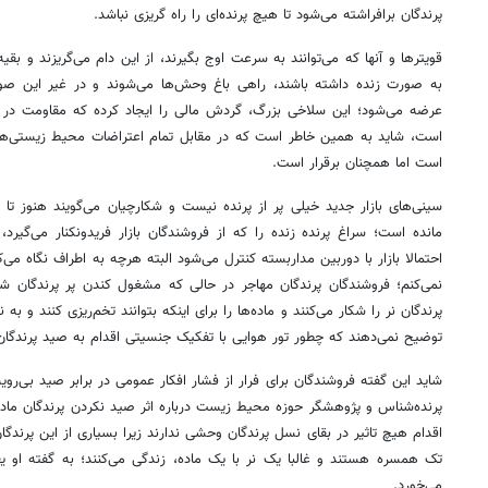
پرندگان برافراشته می‌شود تا هیچ پرنده‌ای را راه گریزی نباشد.
قویترها و آنها که می‌توانند به سرعت اوج بگیرند، از این دام می‌گریزند و بق
به صورت زنده داشته باشند، راهی باغ وحش‌ها می‌شوند و در غیر این صورت
عرضه می‌شود؛ این سلاخی بزرگ، گردش مالی را ایجاد کرده که مقاومت در ب
است، شاید به همین خاطر است که در مقابل تمام اعتراضات محیط زیستی‌ها،
است اما همچنان برقرار است.
سینی‌های بازار جدید خیلی پر از پرنده نیست و شکارچیان می‌گویند هنوز تا
مانده است؛ سراغ پرنده زنده را که از فروشندگان بازار فریدونکنار می‌گیرد، م
احتمالا بازار با دوربین مدار‌بسته کنترل می‌شود البته هرچه به اطراف نگاه می‌ک
نمی‌کنم؛ فروشندگان پرندگان مهاجر در حالی که مشغول کندن پر پرندگان ش
پرندگان نر را شکار می‌کنند و ماده‌ها را برای اینکه بتوانند تخم‌ریزی کنند و ب
توضیح نمی‌دهند که چطور تور هوایی با تفکیک جنسیتی اقدام به صید پرندگان 
شاید این گفته فروشندگان برای فرار از فشار افکار عمومی در برابر صید بی‌روی
پرنده‌شناس و پژوهشگر حوزه محیط زیست درباره اثر صید نکردن پرندگان ماده 
اقدام هیچ تاثیر در بقای نسل پرندگان وحشی ندارند زیرا بسیاری از این پرندگا
تک همسره هستند و غالبا یک نر با یک ماده، زندگی می‌کنند؛ به گفته او ی
می‌خورد.