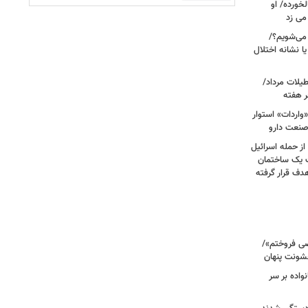
خورده/ او
می زد
 صبح بیدار می‌شویم؟/
ا نشانه اختلال
آبی در تعطیلات مرداد/
ر هفته
«واردات» استوار
صنعت دارو
صحنه دلخراش بود؛ گزارش فرانس ۲۴ از حمله اسرائیل
ت یک ساختمان
ف قرار گرفته
صی فروختم»/
شونت پنهان
نواده بر سر