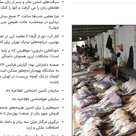
سرقت‌های خشن مادر و پسر از زنان سال
طلاهای زنان را می گرفت و آنها را کتک 
چرا بعضی شب‌ها ساعت ۳
بیداری در نیمه‌شب؛ عادت طبیعی بدن ی
خواب؟
کنار آب، دور از گرما؛ ۶ مقصد 
بهترین دریاچه‌های نزدیک تهران برای آخ
خودکفایی دارویی؛ موفقیتی که بر پایه‌ 
است/ مشکلات ارزی همچنان دامنگیر 
به عبادتگاه یهودیان/«چطور ممکن اس
کوچک در یک کوچه بن‌بست در تهران هد
باشد»
سازمان تأمین اجتماعی اطلاعیه داد
سازمان هواشناسی اطلاعیه داد
«موهایم را برای تامین هزینه‌های شخ
فروش موی زنان از صنعت پول‌ساز تا خ
درگیری مرگبار میان سه برادر و داماد خا
اختلافات ملکی و ارث