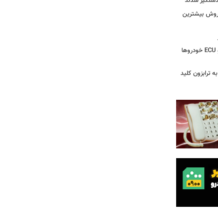
 دستگیر شدند
 روش بیشترین
دستگیری سارق وایرال‌شده جعبه‌فیوز و ECU خودروها
به ترابزون کلید