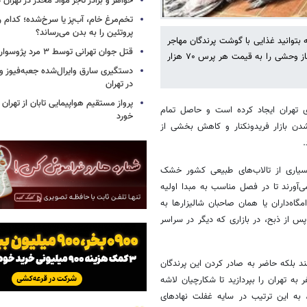
خواهر و برادر تاجر مواد مخدر در تهران
تخم‌مرغ خام، آب‌پز یا سرخ‌شده؛ کدام
پروتئین را به بدن می‌رساند؟
توانید غذایی با گوشت پرندگان مهاجر
قتل جوان تهرانی توسط ۳ مرد پژوسوار
سفارش دهید! رستوران‌هایی که غذاهای محلی می‌پزند، فسنجان با گوشت غاز وحشی را به قیمت هر پرس ۷۰ هزار
در تهران
پرواز مستقیم هواپیمایی تابان از تهران 
ای تهران ایجاد کرده است و حاصل تمام
خورد
ن بازار فریدونکنار و کاهش بخشی از
.
سیاری از تالاب‌های طبیعی کشور خشک
ی‌آورند تا در فصل مناسب به مبدا اولیه
اه‌داران یا همان صاحبان شالیزارها به
س از ذبح، در بازاری که دیگر در سراسر
د بلکه حاضر به صادر کردن این پرندگان
ه تهران را بپردازید تا شکارچیان لاشه
 به این ترتیب در سایه غفلت نهاد‌های