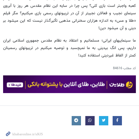
کعبه واجب​تر است بازی کنی؟ پس چرا در سایه این نظام مقدس هر روز با آبروی
سینمای نجیب و فعالان نجیب​تر از آن در تریبون​های رسمی بازی می​کنیم؟ مگر فیلم
«طلا و مس» به اندازه هزاران سخنرانی مذهبی تأثیرگذار نیست که این می​شود بی​
دینی و آن می​شود دین!
ما سینمایی​های ایرانی؛ مسلمانیم و اعتقاد به نظام مقدس جمهوری اسلامی ایران
داریم، پس انگ بی​دینی به ما نمی​چسبد و توصیه می​کنیم در تریبون​های رسمی​تان
کمتر از الفاظ غیردینی استفاده کنید!
کد مطلب
84616