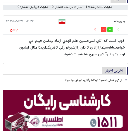
نظرات منتشر شده: 1
نظرات در صف انتشار: 0
نظرات غیرقابل انتشار: 0
بدون نام
۱۴:۳۴ - ۱۳۸۹/۰۵/۲۷
پاسخ
0
0
خوب است كه آقاي اميرحسين علم الهدي ازماه رمضان فيلم مي
خواهد.بابا،سينماراازاذان تااذان راازشيرخوارگي تاقبربگذاريدتاامثال ايشون
ارضاءشوند.وآنلاين خبري ها هم شادشوند.
آخرین اخبار
از کوچه‌های لامرد؛ ترکشا رفتِن، دردِش وا موند...