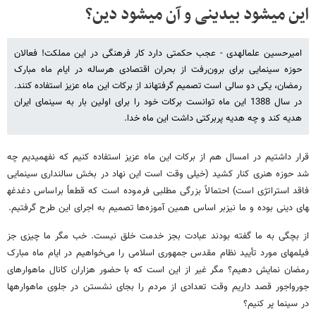
این می​شود بی​دینی و آن می​شود دین؟
امیرحسین علم​الهدی - عجب حکمتی دارد کار فرهنگی در این مملکت! فعالان
حوزه سینمایی برای برون‌رفت از بحران اقتصادی هرساله در ایام ماه مبارک
رمضان، یکی دو سالی است تصمیم گرفته​اند از برکات این ماه عزیز استفاده کنند.
در سال 1388 این ماه توانست برکات خود را برای اولین بار به سینمای ایران
هدیه کند و چه هدیه پربرکتی داشت این ماه خدا.
قرار داشتیم در امسال هم از برکات این ماه عزیز استفاده کنیم که نفهمیدیم چه
شد حوزه هنری کنار کشید (خیلی وقت است این نهاد در بخش سالن​داری سینمایی
فاقد استراتژی است) احتمالاً بزرگی مطلبی فرموده است که قطعاً براساس دغدغه​
های دینی بوده و ما نیزبر اساس همین آموزه‌ها تصمیم به اجرای این طرح گرفتیم.
از بچگی به ما گفته بودند عبادت بجز خدمت خلق نیست. خب مگر ما چیزی جز
فیلم​های مورد تأیید نظام مقدس جمهوری اسلامی را می‌خواهیم در ایام ماه مبارک
رمضان نمایش دهیم؟ مگر غیر از این است که با حضور هزاران کانال ماهواره​ای
جورواجور قصد داریم وقت تعدادی از مردم را بجای نشستن در جلوی ماهواره​ها
در سینما پر کنیم؟