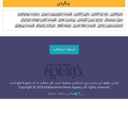
وبگردی
خبرآنلاین
راه نو آنلاین
بازی آنلاین
قیمت تلویزیون سونی
سایت یوتوتایمز
مبل مینیمال
جراح بینی گوشتی
پرشین هتل
قیمت آهن فولاد ایرانیان
اعتبارسنجی بانکی
قیمت طلا امروز
بلیط قطار
شرکت رادوکو
قیمت پروفیل
نسخه دسکتاپ
تمامی حقوق این سایت برای خبرآنلاین محفوظ است. نقل مطالب با ذکر منبع بلامانع است.
Copyright © 2025 khabaronline News Agancy, All rights reserved
طراحی و تولید: نستوه