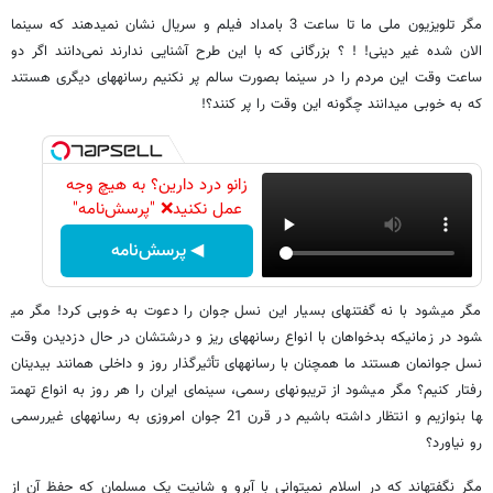
مگر تلویزیون ملی ما تا ساعت 3 بامداد فیلم و سریال نشان نمی​دهند که سینما
الان شده غیر دینی! ! ؟ بزرگانی که با این طرح آشنایی ندارند نمی‌دانند اگر دو
ساعت وقت این مردم را در سینما بصورت سالم پر نکنیم رسانه​های دیگری هستند
که به خوبی می​دانند چگونه این وقت را پر کنند؟!
زانو درد دارین؟ به هیچ وجه
عمل نکنید❌ "پرسش‌نامه"
◀ پرسش‌نامه
مگر می​شود با نه گفتن​های بسیار این نسل جوان را دعوت به خوبی کرد! مگر می​
شود در زمانیکه بدخواهان با انواع رسانه​های ریز و درشتشان در حال دزدیدن وقت
نسل جوانمان هستند ما همچنان با رسانه​های تأثیرگذار روز و داخلی همانند بی​دینان
رفتار کنیم؟ مگر می​شود از تریبون​های رسمی، سینمای ایران را هر روز به انواع تهمت​
ها بنوازیم و انتظار داشته باشیم در قرن 21 جوان امروزی به رسانه​های غیررسمی
رو نیاورد؟
مگر نگفته​اند که در اسلام نمی​توانی با آبرو و شانیت یک مسلمان که حفظ آن از