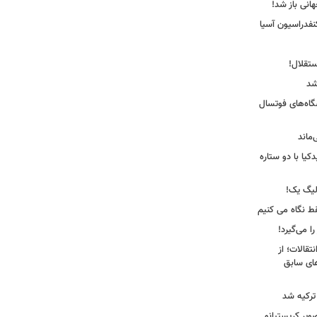
انی باز شد!
فدراسیون آسیا
ستقلال!
شد
شگاه‌های فوتسال
‌ماند
یا با دو ستاره
لیگ یک!
فقط نگاه می کنیم
ا می‌گیرد!
نتقالات؛ از
های سابق
 ترکیه شد
یر کریستیانو