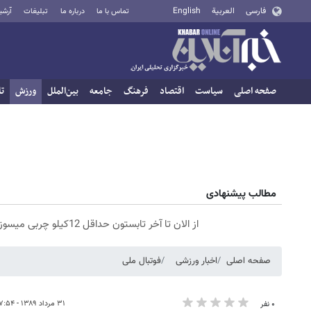
فارسی
العربية
English
تماس با ما
درباره ما
تبلیغات
آرشی
صفحه اصلی
سیاست
اقتصاد
فرهنگ
جامعه
بین‌الملل
ورزش
تا
مطالب پیشنهادی
از الان تا آخر تابستون حداقل 12کیلو چربی میسوزونی🧨
صفحه اصلی
اخبار ورزشی
فوتبال ملی
۳۱ مرداد ۱۳۸۹ - ۰۷:۵۴
۰ نفر