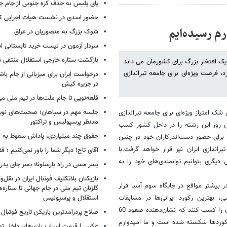
پای پلیس به حذف کره جنوبی از جام جه
حضور اسدی در نشست هیأت اجرایی کن
شوک بزرگ به منصوریان در عراق
سردار آزمون در لیست خرید تابستانی ا
بازگشت ستاره خارجی استقلال منتفی 
ا یک افتخار بزرگ برای کشورمان می داند
، فرصت ویژه‌ای برای جامعه تیراندازی
درخواست ایران برای میزبانی از جام با
در جزیره کیش
قلعه‌نویی تا جام ملت‌ها در تیم ملی می
جلسه مهم در سپاهان؛ صحبت‌های نویدک
 امتیاز ویژه‌ای برای جامعه تیراندازی
مدنظر پرسپولیس و تراکتور
نش روز این رشته را در داخل کشور کسب
حقوق چند میلیاردی، پاداش سقوط به 
ی برای حضور دست‌اندرکاران خود در چنین
اندازی ایران نیز قرار خواهد گرفت.با
آقای تاج! دیگر شما را باور نمی‌کنیم ؛ 
کل دیگری بتوانیم توانمندی‌های خود را به
پسر مسی در راه بارسلونا؛ پسر جای پدر ر
بازیکنان بلاتکلیف فوتبال ایران در نقل‌وا
بیشتر مواقع در جایگاه سوم آسیا قرار
گلزنان تیم ملی در جام جهانی تا ستاره‌
استقلال و پرسپولیس
، بهترین رکورد ایرانی‌ها در مسابقات
تیراندازی 64 جهان بود اما در آلمان تیراندازان ایران توانستند مقام چهارم جهان را کسب کنند که نشان‌دهنده صعود 60
صلاح پردرآمدترین بازیکن تاریخ فوتبال
رکورد‌ها شکسته شده است و ما امیدوارم
عکس | قیمت اسباب بازی‌های داخل تصو