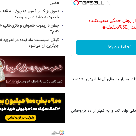
عکس
تحول بزرگ در آیفون ۱۸ پرو/
بالاخره به حقیقت می‌پیوندند
 از روش خانگی سفیدکننده
چطور با ریموت خاموش و باتری‌خالی، خ
دان50%تخفیف🔥
کنیم؟
گوگل اسیستنت ماه آینده در اندروید غ
جایگزین آن می‌شود
تخفیف ویژه!
جودات بسیار به بقای آن‌ها امیدوار شده‌اند.
ی وارد کند و به کم‌تر از ده باغ‌وحشی