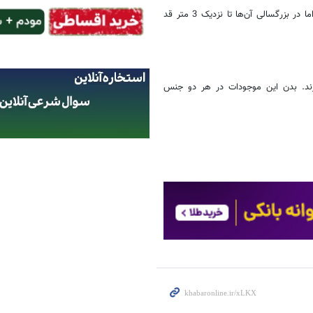
بچه کومودوها 35 تا 50 سانتیمتر طول دارند و وزنشان به 85 گرم می‌رسد، اما در بزرگسالی آن‌ها تا نزدیک 3 متر قد
دارند. بدن این موجودات در هر دو جنس