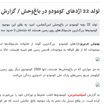
تولد 22 اژدهای کومودو در باغ‌وحش / گزارش تصویری
تولد 22 بچه کومودو در باغ‌وحش لس‌آنجلس،‌ امید به بقای این موجو
کومودوها بزرگ‌ترین مارمولک‌های روی زمین هستند که جثه‌شان تا حدود سه متر قد و 90 کیلوگرم وزن
بهنوش خرم‌روز:
اژدهای کومودو بزرگ‌ترین گونه از خانواده مارمولک‌ها 
موجودات که از نظر قیافه به موجودات قدیمی زمین هم شبیه هستند، حالا دی
کیلومتر مربع زمین‌های پارک ملی کومودو در اندونزی زندگی می‌کنند.
به گزارش
آسوشیتدپرس،
کومودوها اغلب تخم‌ها و نوزادان خود را می‌خورند و 
کرده است. در واقع تبدیل یک تخم به یک موجود بالغ، چالشی است که هر کوم