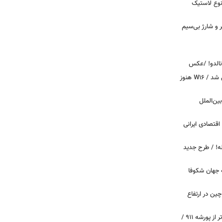
نوع لاستیک
پیکر و شارژ بی‌سیم
ونالدو! /عکس
بوگاتی سفارشی با نام «دِستِریِر» معرفی شد / W۱۶ هنوز
اینترنت بین‌الملل
اقتصادی ایرانی
دید برای خودروهای ۲۰ ساله! / طرح جدید
 جهان شکوفا
ین در ارتفاع
پیچ‌های ۳۱ میلیارد تومانی پاگانی، گران‌تر از پورشه ۹۱۱ /