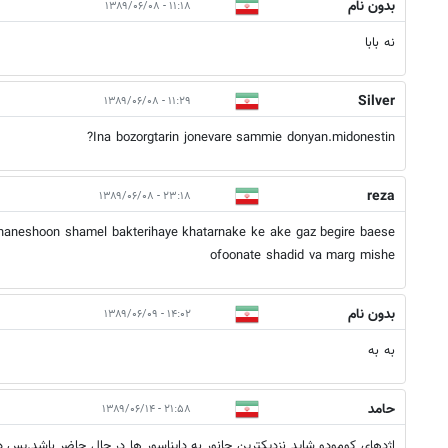
بدون نام
۱۱:۱۸ - ۱۳۸۹/۰۶/۰۸
نه بابا
Silver
۱۱:۲۹ - ۱۳۸۹/۰۶/۰۸
Ina bozorgtarin jonevare sammie donyan.midonestin?
reza
۲۳:۱۸ - ۱۳۸۹/۰۶/۰۸
haneshoon shamel bakterihaye khatarnake ke ake gaz begire baese
ofoonate shadid va marg mishe
بدون نام
۱۴:۰۲ - ۱۳۸۹/۰۶/۰۹
به به
حامد
۲۱:۵۸ - ۱۳۸۹/۰۶/۱۴
اژدهای کومودو شاید نزدیکترین جانور به دایناسور ها در حال حاضر باشد.پس د