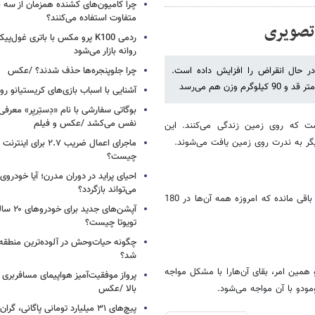
چرا کامیون‌های کشنده همزمان از سه 
متفاوت استفاده می‌کنند؟
ردمی K100 پرو مکس با باتری غول‌
روانه بازار می‌شود
د در حال انقراض را افزایش داده است.
چرا جلوپنجره‌ها حذف شدند؟ /عکس
 هم می‌رسد
آشنایی با اسباب‌ بازی‌های کریستیانو ر
نفس می‌کشد /عکس و فیلم
است که روی زمین زندگی می‌کنند. این
گر به ندرت روی زمین یافت می‌شوند.
ماجرای اعمال ضریب ۲.۷ برای 
چیست؟
احیای پراید در دوران مدرن؛ آیا خودروی 
می‌تواند بازگردد؟
به جز مواردی که در باغ‌وحش‌ها هستند، تنها 2500 کومودوی دیگر روی زمین باقی مانده که امروزه همه آن‌ها در 180
آپشن‌های ج
تویوتا چیست؟
چگونه حیات‌وحش در آلوده‌ترین منطقه
شد؟
همین امر،‌ بقای آن‌هارا با مشکل مواجه
پرواز موفقیت‌آمیز هواپیمای مسافربری چ
ودو با آن مواجه می‌شود.
بالا /عکس