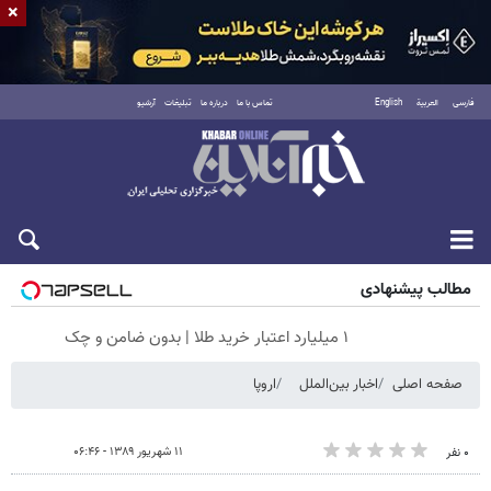
×
فارسی
العربية
English
تماس با ما
درباره ما
تبلیغات
آرشیو
شنبه ۱۷ مرداد ۱۴۰۵
مطالب پیشنهادی
۱ میلیارد اعتبار خرید طلا | بدون ضامن و چک
صفحه اصلی
اخبار بین‌الملل
اروپا
۱۱ شهریور ۱۳۸۹ - ۰۶:۴۶
۰ نفر