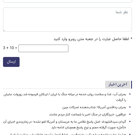
*
لطفا حاصل عبارت را در جعبه متن روبرو وارد کنید
3 + 10 =
ارسال
آخرین اخبار
بحران آب، غذا و سلامت روان خدمه در میانه جنگ با ایران / لینکلن فرسوده شد روزولت جایش
را گرفت
بحران پدافندی آمریکا؛ شتاب‌دهنده تحرکات چین
عراقچی: خبرنگاران در جنگ اخیر با شجاعت کنار مردم ماندند
گردان سیدالشهداء: اصل پاسخ نظامی ما به عربستان و آمریکا لغو نشده؛ در زمان‌بندی اجرای آن
«تأمل» صورت گرفته،حجم و نوع پاسخ همچنان ادامه دارد
هشدار وزارت خارجه درباره یک پرونده قدیمی اما فراموش‌نشده؛ عاملان این جنایت شناسایی