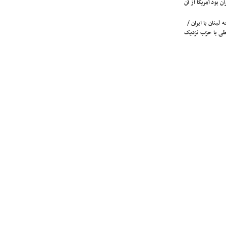
ن بود آمریکا از آن
لبنان با ایران /
ی با حزب نزدیک