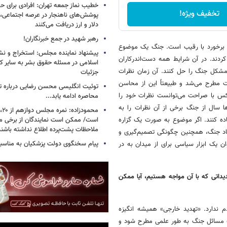
خطیب نماز جمعه تهران: افرادی برای حض
تخفیف ویژه!
پوشش‌های ناهنجار در عرصه اجتماعی، ا
دلار و ارز دریافت می‌کنند
رهبر شهید در جمع خبرنگاران!
رای برخورد با رقیب است. جنگ یک موضوع
پیشنهاد نماینده مجلس: استخراج و نشر
ردند. در آن شرایط همه دست‌اندرکاران
اسلامی در مسئله حقوق بشر به سایر ک
و مشکل جنگ را حل کنند. آن زمان نظرات
جزئیات
مطرح می‌شد و طبیعتاً این از محاسن
توئیت انگلیسی محسن رضایی درباره تن
ر کس با صراحت می‌توانست نظرات خود را
محاصره ادامه یابد...
ا سال از جنگ برخی از آن نظرات را به
اده کنند. اگر موضوع به صورت یک گزاره
است/ ممکن است نمایندگان از برخی م
ملاحظات پشت‌پرده اطلاع نداشته باشند
عاد جنگ، همچنین چگونگی تصمیم‌گیری و
پیام سخنگوی دولت پزشکیان به مناسبت
ن یک ابزار سیاسی برای از میدان به در
یداتی که با آن مواجه هستیم، آیا ممکن
 ندارد. «تهدید خارجی» همیشه انگیزه
ست مسائل جنگ به طور علمی مطرح شود و