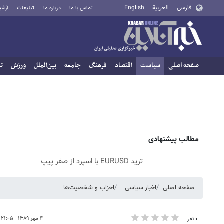
فارسی
العربية
English
تماس با ما
درباره ما
تبلیغات
آرشی
صفحه اصلی
سیاست
اقتصاد
فرهنگ
جامعه
بین‌الملل
ورزش
تا
مطالب پیشنهادی
ترید EURUSD با اسپرد از صفر پیپ
صفحه اصلی
اخبار سیاسی
احزاب و شخصیت‌ها
۴ مهر ۱۳۸۹ - ۲۱:۰۵
۰ نفر