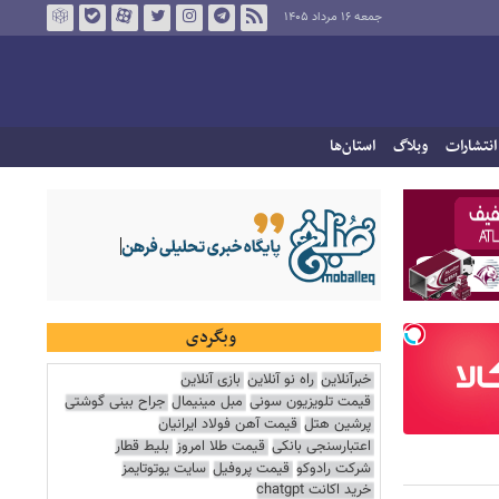
جمعه ۱۶ مرداد ۱۴۰۵
انتشارات
وبلاگ
استان‌ها
وبگردی
خبرآنلاین
راه نو آنلاین
بازی آنلاین
قیمت تلویزیون سونی
مبل مینیمال
جراح بینی گوشتی
پرشین هتل
قیمت آهن فولاد ایرانیان
اعتبارسنجی بانکی
قیمت طلا امروز
بلیط قطار
شرکت رادوکو
قیمت پروفیل
سایت یوتوتایمز
خرید اکانت chatgpt