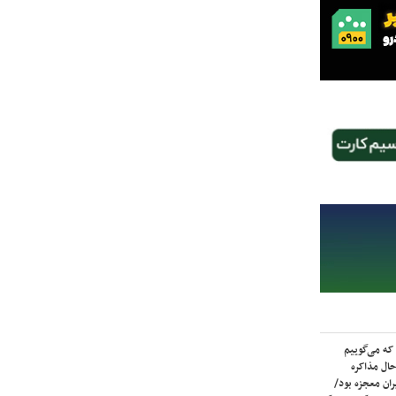
که می‌گوییم
حال مذاکره
ران معجزه بود/