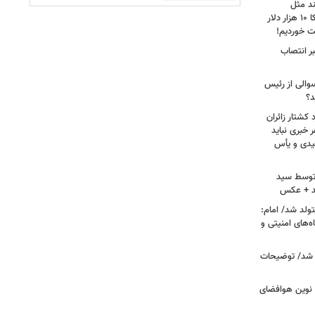
ند مثل
منافقین‌اند/ آدم بی‌عقلی می‌گوید آمریکا ۱۰ هزار دلار
ت خوردیم!
ر انتصاب
سوالی از رئیس
د؟
کشتار زائران
۱۳/ قریشی: هر خبری نباید
میدی و یأس
ه توسط سید
د + عکس
ران متولد شد/ امام:
‌های امنیتی و
 شد/ توضیحات
ی نوین هوافضای