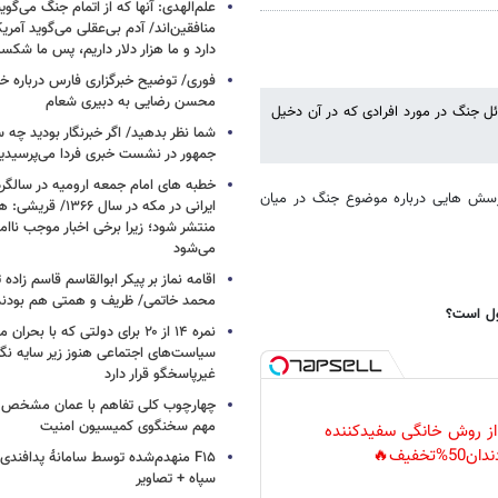
علم‌الهدی: آنها که از اتمام جنگ می‌گوی
دارد و ما هزار دلار داریم، پس ما شکس
فوری/ توضیح خبرگزاری فارس درباره خب
محسن رضایی به دبیری شعام
ئل جنگ در مورد افرادی که در آن دخیل
شما نظر بدهید/ اگر خبرنگار بودید چه 
جمهور در نشست خبری فردا می‌پرسیدی
خطبه های امام جمعه ارومیه در سالگرد 
پرسش هایی درباره موضوع جنگ در میان
ایرانی در مکه در سال ۶۶
منتشر شود؛ زیرا برخی اخبار موجب ناا
می‌شود
اقامه نماز بر پیکر ابوالقاسم قاسم زاد
محمد خاتمی/ ظریف و همتی هم بودن
بول است؟
نمره ۱۴ از ۲۰ برای دولتی که با بح
سیاست‌های اجتماعی هنوز زیر سایه نگاه
غیرپاسخگو قرار دارد
چهارچوب کلی تفاهم با عمان مشخص
مهم سخنگوی کمیسیون امنیت
 از روش خانگی سفیدکننده
دان50%تخفیف🔥
F۱۵ منهدم‌شده توسط سامانۀ پدافند
سپاه + تصاویر