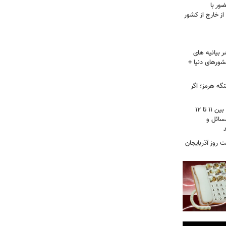
ور با
ز خارج از کشور
 بیانیه های
شورهای دنیا +
گه هرمز؛ اگر
محمودزاده: نمره مجلس دوازهم از ۲۰، بین ۱۱ تا ۱۲
سائل و
 روز آذربایجان