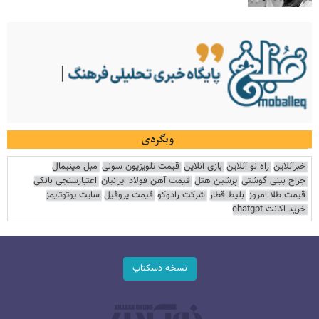
وبگردی
خبرآنلاین
راه نو آنلاین
بازی آنلاین
قیمت تلویزیون سونی
مبل مینیمال
جراح بینی گوشتی
پرشین هتل
قیمت آهن فولاد ایرانیان
اعتبارسنجی بانکی
قیمت طلا امروز
بلیط قطار
شرکت رادوکو
قیمت پروفیل
سایت یوتوتایمز
خرید اکانت chatgpt
نسخه دسکتاپ