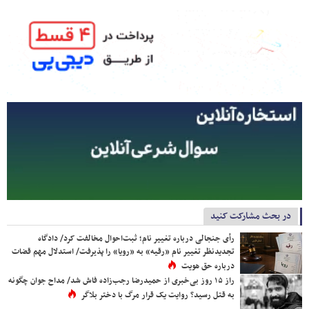
در بحث مشارکت کنید
رأی جنجالی درباره تغییر نام؛ ثبت‌احوال مخالفت کرد/ دادگاه
تجدیدنظر تغییر نام «رقیه» به «رویا» را پذیرفت/ استدلال مهم قضات
درباره حق هویت
راز ۱۵ روز بی‌خبری از حمیدرضا رجب‌زاده فاش شد/ مداح جوان چگونه
به قتل رسید؟ روایت یک قرار مرگ با دختر بلاگر