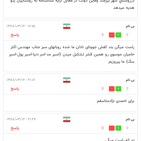
درروستاي شهر بيرجند وقاين دولت در مقابل ارايه سناسنامه به روستاييان پتو
هديه ميدهد
بی نام
۱۷:۵۱ - ۱۳۸۸/۰۳/۱۲
پاسخ
0
0
راست میگن بند کفش جوونای نادان ما شده روبانهای سبز جناب مهندس اکثر
حامیان موسوی رو همین قشر تشکیل میدن (اسیر مد-اسر دنیا-اسیر پول-اسیر
سگ) ما پیروزیم
بی نام
۲۱:۱۷ - ۱۳۸۸/۰۳/۱۲
پاسخ
0
0
برای احمدی نژادمتاسفم
بی نام
۲۱:۲۷ - ۱۳۸۸/۰۳/۱۲
پاسخ
0
0
تو که راست میگی