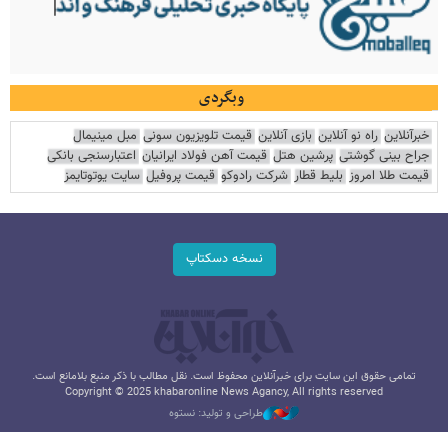
وبگردی
خبرآنلاین
راه نو آنلاین
بازی آنلاین
قیمت تلویزیون سونی
مبل مینیمال
جراح بینی گوشتی
پرشین هتل
قیمت آهن فولاد ایرانیان
اعتبارسنجی بانکی
قیمت طلا امروز
بلیط قطار
شرکت رادوکو
قیمت پروفیل
سایت یوتوتایمز
نسخه دسکتاپ
تمامی حقوق این سایت برای خبرآنلاین محفوظ است. نقل مطالب با ذکر منبع بلامانع است.
Copyright © 2025 khabaronline News Agancy, All rights reserved
طراحی و تولید: نستوه