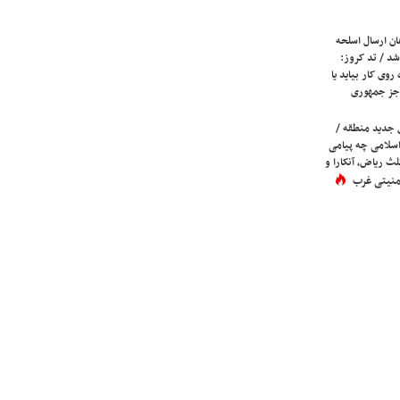
ان ارسال اسلحه
شد / تد کروز:
روی کار بیاید یا
جز جمهوری
 جدید منطقه /
اسلامی چه پیامی
لث ریاض، آنکارا و
 امنیتی غرب