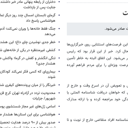
دختران از رابطه پنهانی مادر خبر داشتند؛
جنایت پس از بازداشت
ت
گرمای تابستان امسال چند روز دیگر تما
هواشناسی پاسخ داد
ت صادر می‌شود.
جنگ فقط خانه‌ها را ویران نمی‌کند؛ آدم‌
می‌دهد
خطر جدی نوشیدن چای داغ؛ این هشدار 
 این فرصت‌های استثنایی روی خبرگزاری‌ها
کشفی غیرمنتظره در یکی از خانه‌های ش
ل کرد. خبر از این قرار بود که رئیس
می‌شود. این اتفاق البته به خاطر تأمین
تنگی انگشتر و کفش در گرما؛ واکنش ط
هشدار جدی؟
صت ویژه‌ای را برای مردم فراهم آورده
بیماری‌ای که کسی فکر نمی‌کند کودکان ب
شوند
خبرنگار را از میان پرونده‌های کیفری شن
نی و تعویض آن در اسرع وقت و خارج از
 که خواهان دریافت شناسنامه المثنی یا
شهریور/ جزئیات
 ثبت احوال محل زندگی خود مراجعه کرده و با ارائه مدارک
اسامی ژل‌های غیر مجاز شستشوی پو
هواشناسی برای این استان‌ها هشدار صا
اسنامه افراد متقاضی خارج از نوبت و تا
صدور بیش از ۹۰ درصد هدایت 