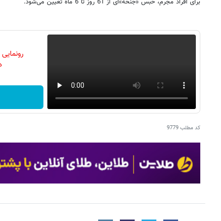
برای افراد مجرم، حبس «جنحه»‌ای از 61 روز تا 6 ماه تعیین می‌شود.
رونمایی
دن
کد مطلب
9779