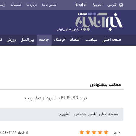
فارسی
العربية
English
تماس با ما
درباره ما
تبلیغات
آرشی
صفحه اصلی
سیاست
اقتصاد
فرهنگ
جامعه
بین‌الملل
ورزش
تا
مطالب پیشنهادی
ترید EURUSD با اسپرد از صفر پیپ
صفحه اصلی
اخبار اجتماعی
شهری
۱۱ خرداد ۱۳۸۸ - ۲۰:۵۹
۲ نفر