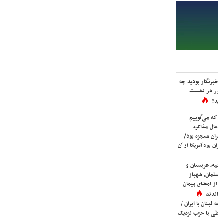
برنگار بودید چه
ور در نشست
د؟
که می‌گوییم
حال مذاکره
ران معجزه بود/
ن بود آمریکا از آن
یه، عربستان و
لمان، شهباز
ز امضای پیمان
ندند
لبنان با ایران /
ی با حزب نزدیک