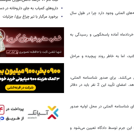
ثبت نام ۷۰ درصد دانش‌آموزان متوسطه اول
داروهای کمیاب به جای داروخانه در دس
‌های المثنی وجود دارد چرا در طول سال
برخورد مرگبار با تیر چراغ برق/ جزئیات
ی همچنین خاطرنشان کرده که ادارات ثبت احوال در روزهای 21 و 22 خرداد‌ماه آماده پاسخگویی و رسیدگی به
ید، اما به خاطر روند پیچیده و مراحل
 عادی، صدور شناسنامه المثنی بیش از 45 روز طول می‌کشد. برای صدور شناسنامه المثنی،
صاحب شناسنامه باید تأیید 2 نفر را درخصوص مفقود شدن شناسنامه ارائه دهد. امضای تأیید این 2 نفر باید در دفاتر
ی شناسنامه المثنی در محل اولیه صدور
ناسنامه گفته بود: مجازات این جرم توسط دادگاه تعیین می‌شود و