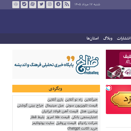
شنبه ۱۷ مرداد ۱۴۰۵
انتشارات
وبلاگ
استان‌ها
وبگردی
خبرآنلاین
راه نو آنلاین
بازی آنلاین
قیمت تلویزیون سونی
مبل مینیمال
جراح بینی گوشتی
پرشین هتل
قیمت آهن فولاد ایرانیان
اعتبارسنجی بانکی
قیمت طلا امروز
بلیط قطار
شرکت رادوکو
قیمت پروفیل
سایت یوتوتایمز
خرید اکانت chatgpt