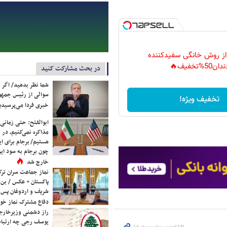
 از روش خانگی سفیدکننده
دان50%تخفیف🔥
در بحث مشارکت کنید
شما نظر بدهید/ اگر خ
سوالی از رئیس جمه
تخفیف ویژه!
خبری فردا می‌پرسیدی
ابوالفتح: حتی زمانی 
مذاکره نمی‌کنیم، در 
هستیم/ برجام برای ای
چون برجام به سود ایرا
خارج شد
نماز جماعت سران ترک
پاکستان + عکس / بن‌س
شریف و اردوغان پس ا
دفاع مشترک نماز خوا
راز دشمنی وزیرخارجه 
یوسف رجی چه ارتباط