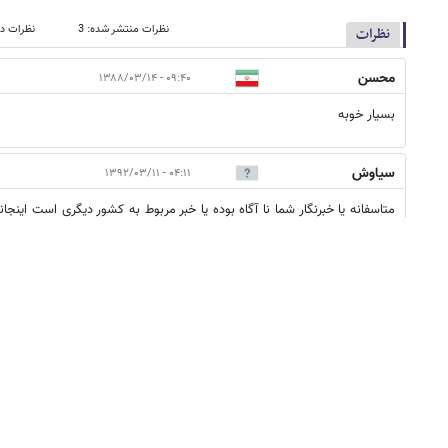
نظرات منتشر شده: 3
نظرات در
نظرات
محسن
۰۹:۴۰ - ۱۳۸۸/۰۳/۱۴
بسيار خوبه
سیاوش
۰۴:۱۱ - ۱۳۹۲/۰۳/۱۱
متاسفانه یا خبرنگار شما نا آگاه بوده یا خبر مربوط به کشور دیگری است اینجا
دولت مجری طرح تعویض با جواب حداقل مدت 3 ماه ب
خنده عبور 
نمایید ، با تشکر سررشته دار
ابراهیم
۰۷:۵۴ - ۱۳۹۲/۰۴/۰۱
ما که از 24 اردیبهشت اقدام کرده بودیم . موفق به اخذ شناسنامه در روز انتخابات نشدیم