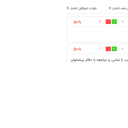
 صف انتشار: 0
نظرات غیرقابل انتشار: 0
پاسخ
4
4
پاسخ
1
8
نب با تماس و مراجعه با دفاتر پیشخوان
اید در انتظار بمانید مواجه شدم و از این بخشنامه نیز با
کردند ، تلفن 2 دفتر پیشخوان 77700663 گلبرگ و 77273030 سرسبز که می توانید موضوع را دنبال
پاسخ
2
12