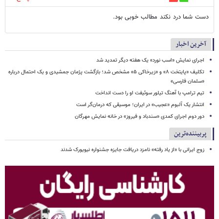
دست شما درد نکند مطالب خوبی بود.
آخرین اخبار
اجرای نمایش «اسب نورد» یک هفته دیگر تمدید شد
تکلیف «پایتخت ۸» و «زیرخاکی ۵» مشخص شد؛ بازگشت پژمان جمشیدی و یک احتمال درباره
«سلمان فارسی»
تیم ترامپ با آهنگ تیلور سوئیفت او را دست انداخت
انتشار یک آلبوم «عجیب» در ایران؛ موسیقی که درمان‌گر است
دور دوم اجرای کمدی «سندباد و فیروز» در خانه نمایش مهرگان
پربیننده‌ترین
زوج ایرانی با «از یاد رفته» نامزد دریافت جایزه جشنواره نیویورک شدند