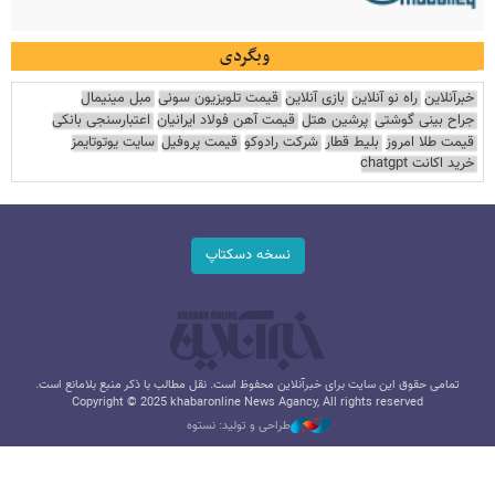
وبگردی
خبرآنلاین
راه نو آنلاین
بازی آنلاین
قیمت تلویزیون سونی
مبل مینیمال
جراح بینی گوشتی
پرشین هتل
قیمت آهن فولاد ایرانیان
اعتبارسنجی بانکی
قیمت طلا امروز
بلیط قطار
شرکت رادوکو
قیمت پروفیل
سایت یوتوتایمز
خرید اکانت chatgpt
نسخه دسکتاپ
تمامی حقوق این سایت برای خبرآنلاین محفوظ است. نقل مطالب با ذکر منبع بلامانع است.
Copyright © 2025 khabaronline News Agancy, All rights reserved
طراحی و تولید: نستوه