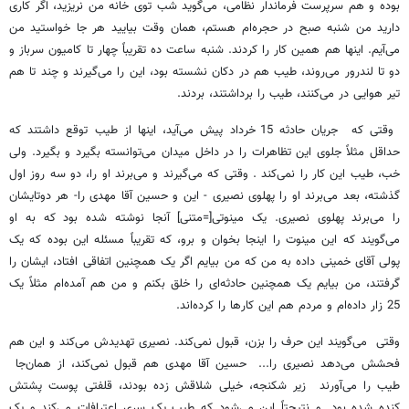
بوده و هم سرپرست فرماندار نظامی، می‌گوید شب توی خانه من نریزید، اگر کاری
دارید من شنبه صبح در حجره‌ام هستم، همان وقت بیایید هر جا خواستید من
می‌آیم. اینها هم همین کار را کردند. شنبه ساعت ده تقریباً چهار تا کامیون سرباز و
دو تا لندرور می‌روند، طیب هم در دکان نشسته بود، این را می‌گیرند و چند تا هم
تیر هوایی در می‌کنند، طیب را برداشتند، بردند.
وقتی که جریان حادثه 15 خرداد پیش می‌آید، اینها از طیب توقع داشتند که
حداقل مثلاً جلوی این تظاهرات را در داخل میدان می‌توانسته بگیرد و بگیرد. ولی
خب، طیب این کار را نمی‌کند . وقتی که می‌گیرند و می‌برند او را، دو سه روز اول
گذشته، بعد می‌برند او را پهلوی نصیری - این و حسین آقا مهدی را- هر دوتایشان
را می‌برند پهلوی نصیری. یک مینوتی[=متنی] آنجا نوشته شده بود که به او
می‌گویند که این مینوت را اینجا بخوان و برو، که تقریباً مسئله این بوده که یک
پولی آقای خمینی داده به من که من بیایم اگر یک همچنین اتفاقی افتاد، ایشان را
گرفتند، من بیایم یک همچنین حادثه‌ای را خلق بکنم و من هم آمده‌ام مثلاً یک
25 زار داده‌ام و مردم هم این کارها را کرده‌اند.
وقتی می‌گویند این حرف را بزن، قبول نمی‌کند. نصیری تهدیدش می‌کند و این هم
فحشش می‌دهد نصیری را... حسین آقا مهدی هم قبول نمی‌کند، از همان‌جا
طیب را می‌آورند زیر شکنجه، خیلی شلاقش زده بودند، قلفتی پوست پشتش
کنده شده بود. و نتیجتاً این می‌شود که طیب یک سری اعترافات می‌کند و یک