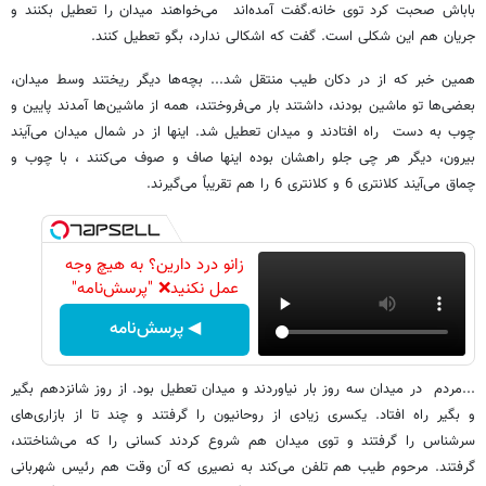
باباش صحبت کرد توی خانه.گفت آمده‌اند می‌خواهند میدان را تعطیل بکنند و
جریان هم این شکلی است. گفت که اشکالی ندارد، بگو تعطیل کنند.
همین خبر که از در دکان طیب منتقل شد... بچه‌ها دیگر ریختند وسط میدان،
بعضی‌ها تو ماشین بودند، داشتند بار می‌فروختند، همه از ماشین‌ها آمدند پایین و
چوب به دست راه افتادند و میدان تعطیل شد. اینها از در شمال میدان می‌آیند
بیرون، دیگر هر چی جلو راهشان بوده اینها صاف و صوف می‌کنند ، با چوب و
چماق می‌آیند کلانتری 6 و کلانتری 6 را هم تقریباً می‌گیرند.
زانو درد دارین؟ به هیچ وجه
عمل نکنید❌ "پرسش‌نامه"
◀ پرسش‌نامه
...مردم در میدان سه روز بار نیاوردند و میدان تعطیل بود. از روز شانزدهم بگیر
و بگیر راه افتاد. یکسری زیادی از روحانیون را گرفتند و چند تا از بازاری‌های
سرشناس را گرفتند و توی میدان هم شروع کردند کسانی را که می‌شناختند،
گرفتند. مرحوم طیب هم تلفن می‌کند به نصیری که آن وقت هم رئیس شهربانی