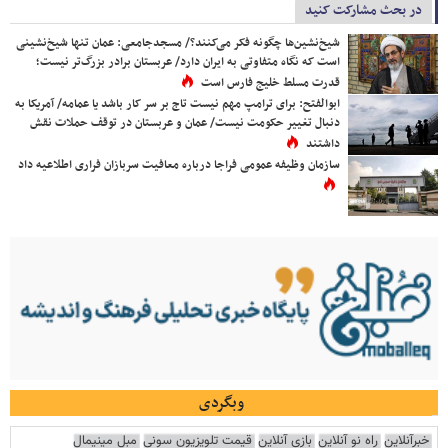
در بحث مشارکت کنید
شیخ‌نشین‌ها چگونه فکر می‌کنند؟/ مسجدجامعی: عمان تنها شیخ‌نشینی
است که نگاه متفاوتی به ایران دارد/ عربستان برادر بزرگ‌تر نیست؛
قدرت مسلط خلیج فارس است
ابوالفتح: برای ترامپ مهم نیست تاج بر سر کار باشد یا عمامه/ آمریکا به
دنبال تغییر حکومت نیست/ عمان و عربستان در توقف حملات نقش
داشتند
سازمان وظیفه عمومی فراجا درباره معافیت سربازان فراری اطلاعیه داد
وبگردی
خبرآنلاین
راه نو آنلاین
بازی آنلاین
قیمت تلویزیون سونی
مبل مینیمال