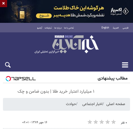
×
فارسی
العربية
English
تماس با ما
درباره ما
تبلیغات
آرشیو
پنجشنبه ۱۵ مرداد ۱۴۰۵
مطالب پیشنهادی
۱ میلیارد اعتبار خرید طلا | بدون ضامن و چک
صفحه اصلی
اخبار اجتماعی
حوادث
۱۶ مهر ۱۳۸۹ - ۰۶:۰۱
۰ نفر