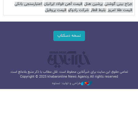
جراح بینی گوشتی
پرشین هتل
قیمت آهن فولاد ایرانیان
اعتبارسنجی بانکی
قیمت طلا امروز
بلیط قطار
شرکت رادوکو
قیمت پروفیل
نسخه دسکتاپ
تمامی حقوق این سایت برای خبرآنلاین محفوظ است. نقل مطالب با ذکر منبع بلامانع است.
Copyright © 2025 khabaronline News Agancy, All rights reserved
طراحی و تولید: نستوه