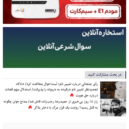
در بحث مشارکت کنید
رأی جنجالی درباره تغییر نام؛ ثبت‌احوال مخالفت کرد/ دادگاه
تجدیدنظر تغییر نام «رقیه» به «رویا» را پذیرفت/ استدلال مهم قضات
درباره حق هویت
راز ۱۵ روز بی‌خبری از حمیدرضا رجب‌زاده فاش شد/ مداح جوان چگونه
به قتل رسید؟ روایت یک قرار مرگ با دختر بلاگر