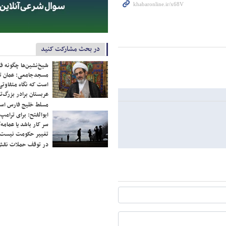
در بحث مشارکت کنید
شیخ‌نشین‌ها چگونه فک
مسجدجامعی: عمان تن
است که نگاه متفاوتی 
عربستان برادر بزرگ‌
مسلط خلیج فارس ا
ابوالفتح: برای ترامپ
سر کار باشد یا عمامه/
تغییر حکومت نیست/ 
در توقف حملات نقش