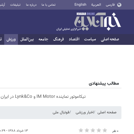
فارسی
العربية
English
تماس با ما
درباره ما
تبلیغات
آرشی
صفحه اصلی
سیاست
اقتصاد
فرهنگ
جامعه
بین‌الملل
ورزش
تا
مطالب پیشنهادی
نیکاموتور نماینده IM Motor و Lynk&Co در ایران
صفحه اصلی
اخبار ورزشی
فوتبال ملی
۱۳ خرداد ۱۳۸۸ - ۱۰:۲۹
۰ نفر