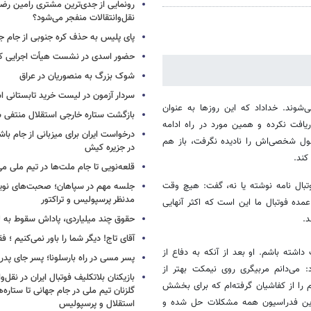
رونمایی از جدی‌ترین مشتری رامین رضا
نقل‌وانتقالات منفجر می‌شود؟
پای پلیس به حذف کره جنوبی از جام جه
حضور اسدی در نشست هیأت اجرایی کن
شوک بزرگ به منصوریان در عراق
سردار آزمون در لیست خرید تابستانی ا
‌شوند. خداداد که این روزها به عنوان
بازگشت ستاره خارجی استقلال منتفی 
یافت نکرده و همین مورد در راه ادامه
درخواست ایران برای میزبانی از جام با
صول شخصی‌اش را نادیده نگرفت، باز هم
در جزیره کیش
کند.
قلعه‌نویی تا جام ملت‌ها در تیم ملی می
بال نامه نوشته یا نه، گفت: هیچ وقت
جلسه مهم در سپاهان؛ صحبت‌های نویدک
مدنظر پرسپولیس و تراکتور
ه فوتبال ما این است که اکثر آنهایی
د.
حقوق چند میلیاردی، پاداش سقوط به 
آقای تاج! دیگر شما را باور نمی‌کنیم ؛ 
اشته باشم. او بعد از آنکه به دفاع از
پسر مسی در راه بارسلونا؛ پسر جای پدر ر
می‌دانم مربیگری روی نیمکت بهتر از
بازیکنان بلاتکلیف فوتبال ایران در نقل‌وا
را از کفاشیان گرفته‌ام که برای بخشش
گلزنان تیم ملی در جام جهانی تا ستاره‌
در این فدراسیون همه مشکلات حل شده و
استقلال و پرسپولیس