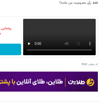
فقط رأی محرومیت من مانده؟
رونمایی
دن
کد مطلب
9942