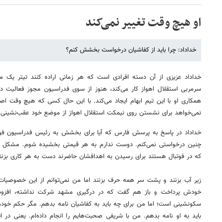
او هیچ وقت تغییر نمی‌کند
خداداد: چرا باید از کفاشیان درخواست بخشش کنم؟
خداداد عزیزی از آن دسته افرادی است که هر زمانی اراده کنند تیتر یک می
سرمربی استقلال اهواز کار می‌کند، هنوز از سوی فدراسیون مجوز فعالیت در
همکاری او با این تیم ابهام ایجاد می‌کند. با این حال کسی که هیچ وقت ا
نمی‌خواهد برای نشستن روی نیمکت استقلال اهواز از موضع خود عقب‌نشینی 
خداداد در پاسخ به پرسش فارس که آیا برای بخشش به رئیس فدراسیون فوت
چنین درخواستی نمی‌کنم. دوست ندارم به هر قیمتی بخشیده شوم. مشکل عمد
که در فوتبال هستند برای رسیدن به اهدافشان حاضرند دست به هر کاری بزنن
زیر آب بزنند و پشت سر همه حرف بزنند اما من نمی‌توانم از این خصوصیات د
خودش پرداخت و باز هم گفت که در درگیری مشهد شرکت نداشته، افزود: 
سکونشینی است؛ اما من برای چه باید به کفاشیان نامه بدهم. مگر حکم خودم 
باید به او نامه بدهم. من با شریفی صحبت‌هایم را انجام داده‌ام. یعنی 