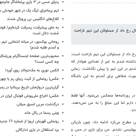
ردپای مسی در ۳ بازی پرتماشاگر جام‌جهانی!
تیم پرماجرای لیگ یک در شهر خودش ما
کلاغ‌های انگلیس بی پروبال شدند
به جای پیشرفت، پسرفت کرده‌ایم/ فوت
ل رخ داد از مسئولان این تیم ناراحت
مُشت دلال است
روحانی بوکسور: در میانه انتخابی تیم 
و آمدم طلبه شدم!
خ داد از مسئولان این تیم ناراحت است:
محبوب‌ترین صفحه اینستاگرام ورزشکاران
گذاشته شدم به غیر از تعدادی هوادار که
چه کسی است؟
دنم در این تیم پا پیش نگذاشت. زمانی
الکس نوری به مک‌دونالد روی آورد!
رت شفاهی برای آمدنم به این باشگاه
عکس| رونمایی از کیت زیبای رم با چهره
گران‌ترین دروازه‌بان تاریخ بریتانیا در زم
ر روزنامه‌ها منعکس می‌شود. آنها فقط
عکس| اخراج ملی‌پوش فوتبال ایران در 12 دقیقه!
گاه استقلال 14 میلیون تومان طلب دارم اما این مبلغ را به من نمی‌دهند.
درگذشت مربی اسبق میلان
وینی رسما در رئال ماند
رونمایی قهرمان اروپا از شماره 11 جدید
 مطرح می‌کرد ادامه داد: چون بازیکن
پولیسی نشدم. من برای بازی در مس و
برد استقلال در بازی تدارکاتی