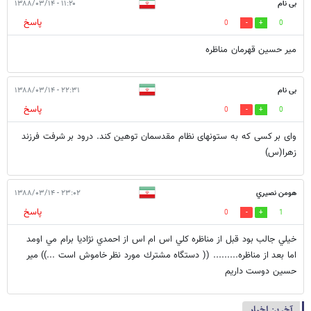
بی نام
۱۱:۲۰ - ۱۳۸۸/۰۳/۱۴
پاسخ
0
0
میر حسین قهرمان مناظره
بی نام
۲۲:۳۱ - ۱۳۸۸/۰۳/۱۴
پاسخ
0
0
وای بر کسی که به ستونهای نظام مقدسمان توهین کند. درود بر شرفت فرزند
زهرا(س)
هومن نصيري
۲۳:۰۲ - ۱۳۸۸/۰۳/۱۴
پاسخ
0
1
خيلي جالب بود قبل از مناظره كلي اس ام اس از احمدي نژاديا برام مي اومد
اما بعد از مناظره......... (( دستگاه مشترك مورد نظر خاموش است ...)) مير
حسين دوست داريم
آخرین اخبار