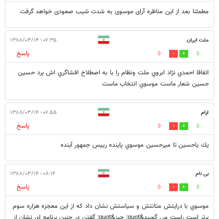
مطمئنا بعد از این مناظره آرای موسوی به شدت شیب صعودی خواهد گرفت
ملت ايران
۰۷:۳۵ - ۱۳۸۸/۰۳/۱۴
پاسخ
0
0
اتفاقا احمدي نژاد ابروي ملت ونظام را با به اصطلاح افشاگري اش برد حسين
حسين شعار ماست موسوي انتخاب ماست
ارام
۰۷:۵۵ - ۱۳۸۸/۰۳/۱۴
پاسخ
0
0
يك ياحسين تا ميرحسين موسوي پاینده رییس جمهور آینده
بی نام
۰۸:۱۴ - ۱۳۸۸/۰۳/۱۴
پاسخ
0
0
موسوي با درايتش متانتش و سياستش نشان داد كه از اين معجزه هزاره سوم
برتر است راست می گویید&quot; چیز&quot; گفتن در چنین برنامه ای نشان از