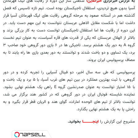
به گزارش خبرگزاری
خبرآنلاین
؛
شگفتی ساز این دوره از رقابت های لیگ قهرمانان
آسیا بدون هیچ تردیدی، استقلال تاجیکستان بوده است. تیم تازه تاسیس که فصل
گذشته هم در آستانه صعود به مرحله گروهی رقابت های لیگ قهرمانان آسیا قرار
داشت اما با شکست مقابل الاهلی عربستان نتوانست به این مهم دست یابد. در
این دوره از رقابت ها اما استقلال تاجیکستان توانست دست به کار بزرگی بزند و
بالاتر از الهلال عربستان که یکی از قدرت های قاره آسیاست، به عنوان تیم نخست
گروه A به دور یک هشتم برسد. تاجیکی ها در ۶ بازی دور گروهی خود صاحب ۳
برد، یک تساوی و دو باخت شدند و توانستند به دور بعدی بازی ها راه یابند تا به
مصاف پرسپولیس ایران بروند.
پرسپولیسی که طی سه سال اخیر، دو فینال آسیایی را تجربه کرده و در دور
گروهی، با ثبت بهترین عملکرد در بین تیم های غرب آسیا، با ۵ برد و یک باخت و
با ۱۵ امتیاز توانست به عنوان صدرنشین گروه E راهی یک هشتم نهایی بشود.
نماینده شایسته فوتبال ایران در دور گروهی که در کشور هند برگزار می شد،
توانست بالاتر از تیم های الوحده امارات، گوای هند و الریان قطر قرار بگیرد و به
راحتی پا به یک هشتم نهایی بگذارد.
مشروح این گزارش را
اینجـــــــــــــــا
بخوانید.