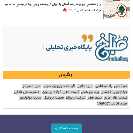
راز دشمنی وزیرخارجه لبنان با ایران / یوسف رجی چه ارتباطی با حزب
نزدیک به اسرائیل دارد؟
وبگردی
خبرآنلاین
راه نو آنلاین
بازی آنلاین
قیمت تلویزیون سونی
مبل مینیمال
جراح بینی گوشتی
پرشین هتل
قیمت آهن فولاد ایرانیان
اعتبارسنجی بانکی
قیمت طلا امروز
بلیط قطار
شرکت رادوکو
قیمت پروفیل
سایت یوتوتایمز
خرید اکانت chatgpt
نسخه دسکتاپ