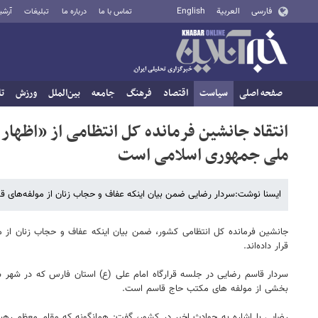
فارسی
العربية
English
تماس با ما
درباره ما
تبلیغات
آرشی
صفحه اصلی
سیاست
اقتصاد
فرهنگ
جامعه
بین‌الملل
ورزش
تا
انتقاد جانشین فرمانده کل انتظامی از «اظه
ملی جمهوری اسلامی است
ایسنا نوشت:سردار رضایی ضمن بیان اینکه عفاف و حجاب زنان از مولفه‌های ق
جانشین فرمانده کل انتظامی کشور، ضمن بیان اینکه عفاف و حجاب زنان از
قرار داده‌اند.
سردار قاسم رضایی در جلسه قرارگاه امام علی (ع) استان فارس که در شهر شیر
بخشی از مولفه های مکتب حاج قاسم است.
رضایی با اشاره به حوادث اخیر در کشور، گفت: همانگونه که مقام معظم رهبری