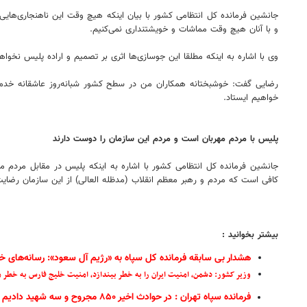
جانشین فرمانده کل انتظامی کشور با بیان اینکه هیچ وقت این ناهنجاری‌ها
و با آنان هیچ وقت مماشات و خویشتنداری نمی‌کنیم.
وی با اشاره به اینکه مطلقا این جوسازی‌ها اثری بر تصمیم و اراده پلیس نخ
خواهیم ایستاد.
پلیس با مردم مهربان است و مردم این سازمان را دوست دارند
جانشین فرمانده کل انتظامی کشور با اشاره به اینکه پلیس در مقابل مردم 
کافی است که مردم و رهبر معظم انقلاب (مدظله العالی) از این سازمان رضایت
بیشتر بخوانید :
هشدار بی سابقه فرمانده کل سپاه به «رژیم آل سعود»: رسانه‌های خو
وزیر کشور: دشمن، امنیت ایران را به خطر بیندازد، امنیت خلیج فارس به خطر م
فرمانده سپاه تهران : در حوادث اخیر ۸۵۰ مجروح و سه شهید دادیم / فقط در یک شب ۱۸۵ مجروح دادیم / حداکثر ۲۵ نفر در اغتشاشات درگیر می‌شوند