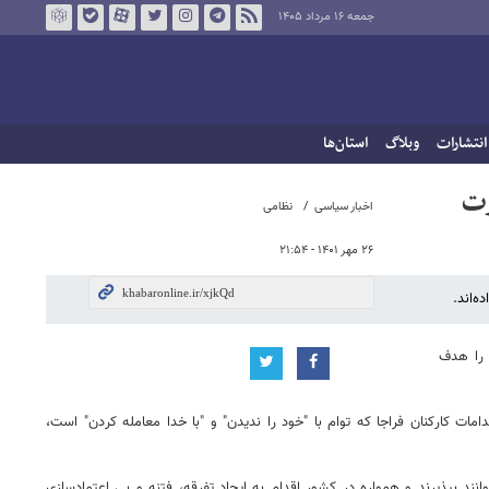
جمعه ۱۶ مرداد ۱۴۰۵
انتشارات
وبلاگ
استان‌ها
رت
اخبار سیاسی
نظامی
۲۶ مهر ۱۴۰۱ - ۲۱:۵۴
‌اند.
 را هدف
ت کارکنان فراجا که توام با "خود را ندیدن" و "با خدا معامله کردن" است،
د بپذیرند و همواره در کشور اقدام به ایجاد تفرقه، فتنه و بی اعتمادسازی