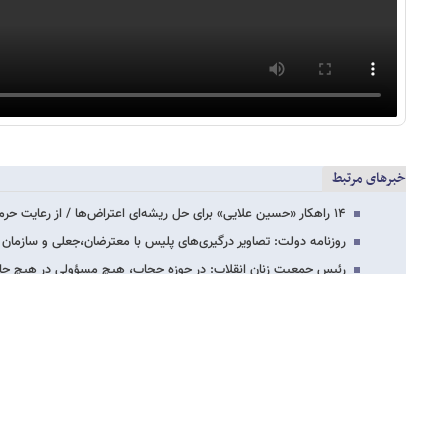
خبرهای مرتبط
۱۴ راهکار «حسین علایی» برای حل ریشه‌ای اعتراض‌ها / از رعایت حرمت زنان و حذف زندانی…
روزنامه دولت: تصاویر درگیری‌های پلیس با معترضان،جعلی و سازمان 
رئیس جمعیت زنان انقلاب: در حوزه حجاب، هیچ مسؤولی در هیچ جا
ادعای عحیب کریمی قدوسی: پشت‌پرده آتش‌سوزی زندان اوین، کشت
فرمانده سپاه استان تهران: امروز به جای بمب و خمپاره، سیگنال‌ها 
نماینده مجلس: اختصاص مکان برای اعتراض مردم ، جز داد و بیداد فا
روایت فعال رسانه ای اصولگرا از گفت و گو با یک فرمانده زن «یگان و