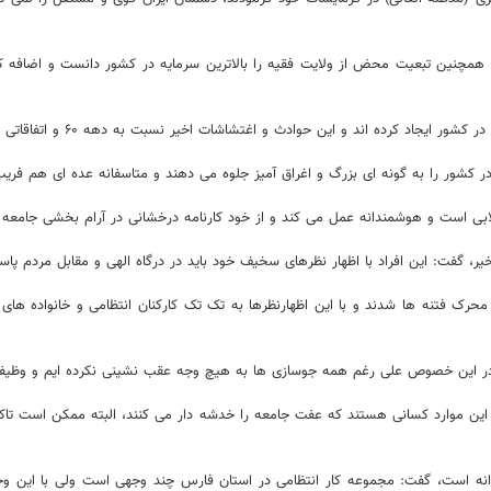
همچنین تبعیت محض از ولایت فقیه را بالاترین سرمایه در کشور دانست و اضافه ک
 و اغتشاشات اخیر نسبت به دهه ۶۰ و اتفاقاتی همچون ترور، جنگ تحمیلی و ... در آن زمان، بسیار ناچیز است.
ر کشور را به گونه ای بزرگ و اغراق آمیز جلوه می دهند و متاسفانه عده ای هم فری
لابی است و هوشمندانه عمل می کند و از خود کارنامه درخشانی در آرام بخشی جامعه 
 گفت: این افراد با اظهار نظرهای سخیف خود باید در درگاه الهی و مقابل مردم پاس
، محرک فتنه ها شدند و با این اظهارنظرها به تک تک کارکنان انتظامی و خانواده ها
: در این خصوص علی رغم همه جوسازی ها به هیچ وجه عقب نشینی نکرده ایم و وظیفه
 این موارد کسانی هستند که عفت جامعه را خدشه دار می کنند، البته ممکن است ت
دانه است، گفت: مجموعه کار انتظامی در استان فارس چند وجهی است ولی با این وج