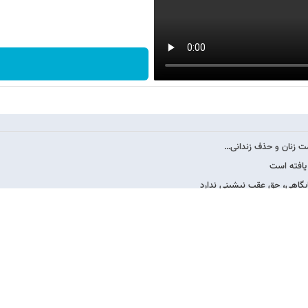
یافته است
یگاهی، حق عقب نیشینی ندارد
ن مهدی هاشمی بود
از طریق فضای مجازی…
یده ای ندارد / طرح…
یژه» / «زن، زندگی،…