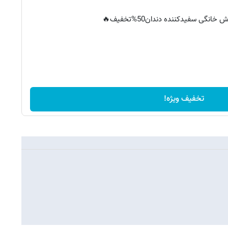
خانگی سفیدکننده دندان50%تخفیف🔥
تخفیف ویژه!