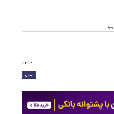
3 + 0 =
ارسال