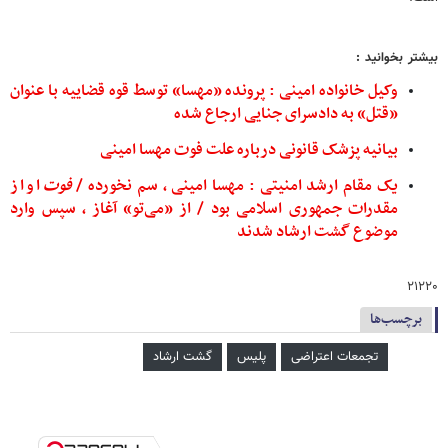
بیشتر بخوانید :
وکیل خانواده امینی : پرونده «مهسا» توسط قوه قضاییه با عنوان
«قتل» به دادسرای جنایی ارجاع شده
بیانیه پزشک قانونی درباره علت فوت مهسا امینی
یک مقام ارشد امنیتی : مهسا امینی ، سم نخورده /
فوت
او از
مقدرات جمهوری اسلامی بود / از «می‌تو» آغاز ، سپس وارد
موضوع گشت ارشاد شدند
۲۱۲۲۰
برچسب‌ها
تجمعات اعتراضی
پلیس
گشت ارشاد