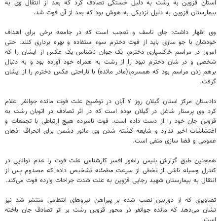
استان قزوین به رشت به دلیل خستگی تصادف کرد که بعد از انتقال وی به
بیمارستان قزوین به دلیل نزدیکی به هوش بود که بعد از آن فوت شد.
وی اظهار داشت: جای تاسف و تعجب است که در جامعه برخی برای اهداف
خودشان با جو سازی باید از فوت دخترم سوء استفاده و بهره برداری کنند. حتی
امروز در مراسم خاکسپاری دخترم، یک جوان ناشناس یک عکس از ایشان را که
شخصی و در شان دخترم نبود را از رشت به همراه خود آورده بود و به دنبال
برهم زدن مراسم بود که همسرم،(مادر مائده) با ناراحتی عکس دخترم را از ایشان
گرفت.
دادستان مرکز استان گیلان روز ۷ آبان در توضیح علت فوت مائده جوانفر اعلام
کرد وی پرستار شاغل در گیلان بوده است که در اثر تصادف در اتوبان رشت به
قزوین جان خود را از دست داده است. فوت نامبرده هیچ ارتباطی با تجمعات و
اغتشاشات اخیر ندارد و شایعه کشته شدن وی مانور دشمن برای انحراف اذهان
عمومی و فضا سازی منفی است.
همچنین طبق گزارش پلیس راهور افسر کارشناس علت فوت را عدم توانایی در
کنترل وسیله ناشی از تخطی از سرعت مطمئنه تشخیص داده که مصدوم پس از
انتقال به بیمارستان شهید رجایی قزوین به علت شدت جراحات وارده فوت می‌کند.
تصاویری که از دوربین نصب شده بر پیراهن نیروهای انتظامی منتشر شد نیز
نشان می‌دهد که مائده جوانفر در محور قزوین رشت بر اثر تصادف جان باخته
است.