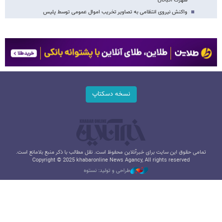
شهرک اکباتان
واکنش نیروی انتظامی به تصاویر تخریب اموال عمومی توسط پلیس
نسخه دسکتاپ
تمامی حقوق این سایت برای خبرآنلاین محفوظ است. نقل مطالب با ذکر منبع بلامانع است.
Copyright © 2025 khabaronline News Agancy, All rights reserved
طراحی و تولید: نستوه