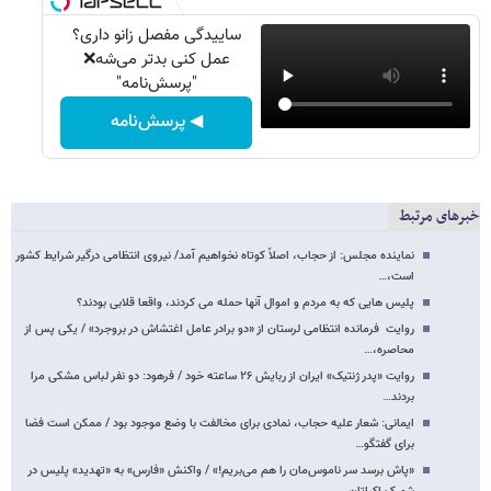
ساییدگی مفصل زانو داری؟
عمل کنی بدتر می‌شه❌
"پرسش‌نامه"
◀ پرسش‌نامه
خبرهای مرتبط
نماینده مجلس: از حجاب، اصلاً کوتاه نخواهیم آمد/ نیروی انتظامی درگیر شرایط کشور
است،…
پلیس هایی که به مردم و اموال آنها حمله می کردند، واقعا قلابی بودند؟
روایت فرمانده انتظامی لرستان از «دو برادر عامل اغتشاش در بروجرد» / یکی پس از
محاصره،…
روایت «پدر ژنتیک» ایران از ربایش ۲۶ ساعته خود / فرهود: دو نفر لباس مشکی مرا
بردند…
ایمانی: شعار علیه حجاب، نمادی برای مخالفت با وضع موجود بود / ممکن است فضا
برای گفتگو…
«پاش برسد سر ناموس‌مان را هم می‌بریم!» / واکنش «فارس» به «تهدید» پلیس در