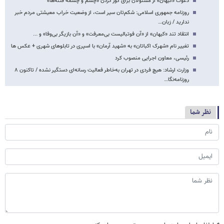
دعوت «کیهان» از مسئولان برای کور کردن «چشم و چشمه فتنه‌ها»
روزنامه جمهوری اسلامی: شکم‌تان سیر است، از وضعیت خراب معیشتی مردم خبر
ندارید / زبان…
انتقاد تند «کیهان» از «آن فوتبالیست بی‌معرفت» و «آن بازیگر بی‌وفا» و ...
تغییر نام «شهرک اکباتان» به «شهید آرمان» با اسپری در تابلوهای شهری + عکس ها
رئیسی، معاون اجرایی منصوب کرد
وزارت ارشاد: هیچ فردی در تهران به‌خاطر فعالیت رسانه‌ای دستگیر نشده / تاکنون ۸
روزنامه‌نگا…
نظر شما