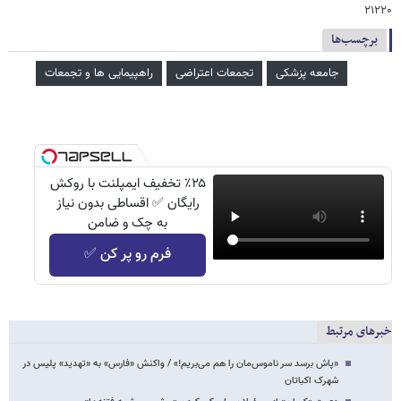
۲۱۲۲۰
برچسب‌ها
جامعه پزشکی
تجمعات اعتراضی
راهپیمایی ها و تجمعات
٪۲۵ تخفیف ایمپلنت با روکش
رایگان ✅ اقساطی بدون نیاز
به چک و ضامن
فرم رو پر کن ✅
خبرهای مرتبط
«پاش برسد سر ناموس‌مان را هم می‌بریم!» / واکنش «فارس» به «تهدید» پلیس در
شهرک اکباتان