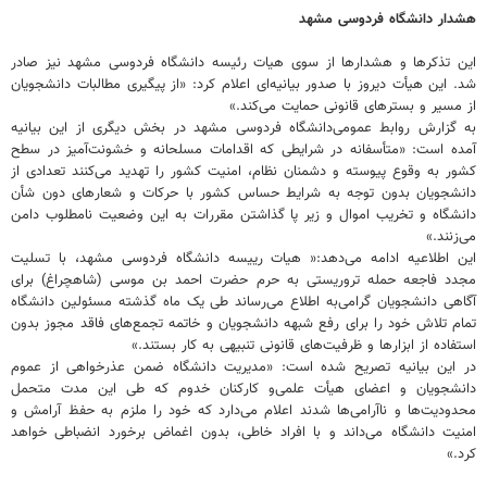
هشدار دانشگاه فردوسی مشهد
این تذکرها و هشدارها از سوی هیات رئیسه دانشگاه فردوسی مشهد نیز صادر
شد. این هیأت دیروز با صدور بیانیه‌ای اعلام کرد: «از پیگیری مطالبات دانشجویان
از مسیر و بسترهای قانونی حمایت می‌کند.»
به گزارش روابط عمومی‌دانشگاه فردوسی مشهد در بخش دیگری از این بیانیه
آمده است: «متأسفانه در شرایطی که اقدامات مسلحانه و خشونت‌آمیز در سطح
کشور به وقوع پیوسته و دشمنان نظام، امنیت کشور را تهدید می‌کنند تعدادی از
دانشجویان بدون توجه به شرایط حساس کشور با حرکات و شعارهای دون شأن
دانشگاه و تخریب اموال و زیر پا گذاشتن مقررات به این وضعیت نامطلوب دامن
می‌زنند.»
این اطلاعیه ادامه می‌دهد:« هیات رییسه دانشگاه فردوسی مشهد، با تسلیت
مجدد فاجعه حمله تروریستی به حرم حضرت احمد بن موسی (شاهچراغ) برای
آگاهی دانشجویان گرامی‌به اطلاع می‌رساند طی یک ماه گذشته مسئولین دانشگاه
تمام تلاش خود را برای رفع شبهه دانشجویان و خاتمه تجمع‌های فاقد مجوز بدون
استفاده از ابزارها و ظرفیت‌های قانونی تنبیهی به کار بستند.»
در این بیانیه تصریح شده است: «مدیریت دانشگاه ضمن عذرخواهی از عموم
دانشجویان و اعضای هیأت علمی‌و کارکنان خدوم که طی این مدت متحمل
محدودیت‌ها و ناآرامی‌ها شدند اعلام می‌دارد که خود را ملزم به حفظ آرامش و
امنیت دانشگاه می‌داند و با افراد خاطی، بدون اغماض برخورد انضباطی خواهد
کرد.»