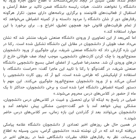
انجام شده، نقش کلیدی در ایجاد ناآرامی‌داشته‌اند تا اطلاع ثانوی اجازه ورود به
دانشگاه را نخواهند داشت. هیات رئیسه دانشگاه ضمن تاکید بر حفظ آرامش و
استقبال از فعالیت‌های قانونمند و برگزاری برنامه‌های دارای مجوز، تکرار هرگونه
رفتارهای دور از شان دانشگاه را مردود دانسته و از کمیته انضباطی می‌خواهد که
از تمام ظرفیت‌های قانونی خود همچون تعلیق، اخراج و... برای برخورد با این
موارد استفاده کند.»
اما کمی‌بعد از این تصاویری از ورودی دانشگاه صنعتی شریف منتشر شد که نشان
می‌داد صف طویلی از دانشجویان در مقابل این دانشگاه تشکیل شده است. رکنا در
این باره گزارش داد که دانشگاه صنعتی شریف، برای جلوگیری از ورود دانشجویان
ممنوع‌الورود با چک کردن کارت‌های دانشجویی، موجب ایجاد صف طولانی خارج از
درهای ورودی آن شد. محمدرضا ضیایی، از اعضای اصلی بسیج دانشجویی دانشگاه
صنعتی شریف، در گفت‌وگو با رکنا با تایید این ماجرا گفت: «حراست دانشگاه، با
استفاده از اپلیکیشنی که طراحی شده است، کیو آر کد روی کارت دانشجویی را
اسکن می‌کند و از ورود دانشجویان ممنوع‌الورود جلوگیری می‌کنند. این مهم با
دستور کمیته انضباطی دانشگاه اجرا شده است و برخی دانشجویان، حداکثر تا یک
ماه از حضور در کلاس‌های درس محروم می‌شوند.»
ضیایی در پاسخ به اینکه آیا برای تحصیل و غیبت در کلاس‌های درس دانشجویان،
مشکلی پیش خواهد آمد یا خیر گفت:«چنین مشکلی پیش نخواهد آمد و
دانشجویان می‌توانند بعد از گذراندن این بازه زمانی، سر کلاس‌های درس حاضر
شوند.»
در همین حال طی روزهای اخیر تعدادی از دانشجویان دانشگاه علامه پیامکی
دریافته کرده اند که در آن نوشته شده: «دانشجوی گرامی، بدین وسیله به اطلاع
می‌رساند، نظر به رفتارهای خلاف مقررات دانشگاهی شما در روزهای اخیر در