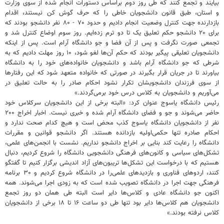
بیایند و تجمع کنند که طی روز دوم براساس دستورات انجام شده از سوی وزارت
و استان، طبق قانون دانشجویان خاطی را که حرف گوش کن نیستند، اقدام
بازدارنده جهت کنترل وضعیت انجام دادیم و حدود ۷۰ - ۸۰ نفر دانشجو بودند که
برای ۲۰ دانشجو حکم تعلیق یک تا دو ترم زده‌ایم. روز سوم اوضاع کنترل شد و
تجمعی صورت نگرفت و پس از آن فضا و جو دانشگاه آرام است. پس از اینکه
دانشجویان تعلیقی پیگیر بودند که حکم آن‌ها لغو شود، ۱۰ روز مهلت دادیم که به
شرطی که جو دانشگاه آرام باشد و دانشجویان خانواده‌های خود را به دانشگاه
بیاورند تا در جریان قرار بگیرند در صورتی که خانواده متعهد شود که این رفتارها
از سوی فرزندان دانشجویشان تکرار نشود احکام صادر را به حالت تعلیق در
می‌آوریم و دانشجویان به کلاس درس خود برمی‌گردند.»
رئیس دانشگاه یاسوج عنوان کرد: «البته برخی از این دانشجویان سرکلاس خود
حاضر می‌شوند و جو و فضای دانشگاه آرام شده و خبری نیست. اخبار اخراج ۲۰۰
نفر از دانشجویان دانشگاه یاسوج کذب محض است و هیچ کدام صحت ندارد و
احکام صادره تنها حکمی‌اولیه بازدانده هستند. اگر دانشجو قوانین و مقررات
دانشگاه را رعایت کند بنایی بر اخراج دانشجو نداریم. نشست با انجمن‌های علمی،
تشکل‌های سیاسی و کانون‌های فرهنگی دانشجویی دانشگاه را شروع کردیم، دنبال
هستیم که با درخواست این تشکل‌ها تریبون‌های آزاد اندیشی برگزار کنیم تا گفتگو
کنند، اردوهای فناوری و بازدیدهای علمی‌را در دانشگاه شروع کردیم و ۳۰ برنامه
فرهنگی جهت اجرا در دانشگاه تصویب شده است که به زودی اجرا می‌شوند. همه
اکنون جو دانشگاه عادی و کلاس‌ها دایر است البته طی همان دو روز تجمع
دانشجویان هم کلاس‌ها دایر بود تنها طی دو ساعت ۱۶ تا ۱۸ برخی از دانشجویان
کلاس نرفته بودند.»