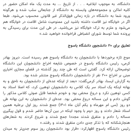
دانشگاه، به موجوب ابلاغیه . . . از تاریخ ... به مدت یک ماه امکان حضور در
کلیه اماکن و مجموعه‌های وابسته به دانشگاه از جنابعالی سلب شده و هرگونه
ورود شما به دانشگاه در بازه زمانی فوق‌الذکر غیر قانونی محسوب می‌شود. طبعا
اگر در خوابگاه نیز اقامت داشته باشید این ممنوعیت شامل اقامت در خوابگاه هم
می‌شود و ملزم به ترک خوابگاه نیز می‌باشید. در طی این مدت برای رسیدگی به
پرونده شما توسط شورای انضباطی فراخوانده خواهید شد.»
تعلیق برای ۲۰ دانشجوی دانشگاه یاسوج
موج تازه برخوردها با دانشجویان به دانشگاه یاسوج هم رسیده است. دیروز بهادر
کرمی، رئیس دانشگاه یاسوج در خصوص شایعه اخراج دانشجویان این دانشگاه
توضیحاتی ارائه کرد. گفتنی است که طی چند روز گذشته در فضای مجازی اخباری
مبنی بر اخراج ۲۰۰ نفر از دانشجویان دانشگاه یاسوج منتشر شده بود.
به گزارش ایسنا، بهادر کرمی‌گفت: «بعد از اینکه عده‌ای از دانشجویان به ناحق و به
بهانه اینکه یک استاد سر یک کلاس به دانشجویان توهین کرد، که اصلا استاد به
کسی توهین نکرد و دروغ محض بود و خودم شخصا فایل صوتی کلاس مذکور را
گوش دادم و این مساله دروغ محض بود. عده‌ای از دانشجویان به این بهانه طی
دو روز (سی ام مهرماه و یکم آبان ماه ۱۴۰۱) جمع شدند روز اول برعلیه همین
استاد شعار دادند و روز دوم با وجود اینکه در بین آن‌ها حاضر شدم و قول پیگیری
مساله را دادم و متفرق شدند مجددا جمع شدند و شروع کردند به شعارهای
هنجارشکنانه که با تذکر جدی دادن متفرق شدند و رفتند.»
رئیس دانشگاه یاسوج اظهارکرد: «قرار بود دانشجویان روز سوم جدی‌تر به میدان