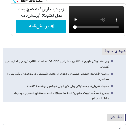
زانو درد دارین؟ به هیچ وجه
عمل نکنید❌ "پرسش‌نامه"
◀ پرسش‌نامه
خبرهای مرتبط
روزنامه دولتی «ایران»: تاکنون معترضی کشته نشده است!/آفتاب نیوز:چرا آمار رسمی
کشته…
روایت فرمانده انتظامی لرستان از «دو برادر عامل اغتشاش در بروجرد» / یکی پس از
محاصره،…
دعوت «کیهان» از مسئولان برای کور کردن «چشم و چشمه فتنه‌ها»
رئیس دانشگاه تربیت مدرس: همه ما سربازان امام خامنه‌ای هستیم / رستوران
«شکرانه»برای…
نظر شما