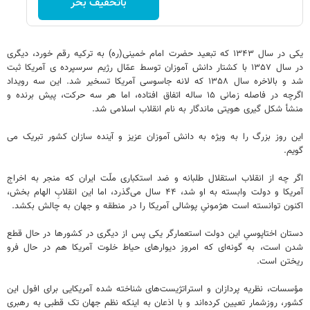
باتخفیف بخر
یکی در سال ۱۳۴۳ که تبعید حضرت امام خمینی(ره) به ترکیه رقم خورد، دیگری
در سال ۱۳۵۷ با کشتار دانش آموزان توسط عمّال رژیم سرسپرده ی آمریکا ثبت
شد و بالاخره سال ۱۳۵۸ که لانه جاسوسی آمریکا تسخیر شد. این سه رویداد
اگرچه در فاصله زمانی ۱۵ ساله اتفاق افتاده، اما هر سه حرکت، پیش برنده و
منشأ شکل گیری هویتی ماندگار به نام انقلاب اسلامی شد.
این روز بزرگ را به ویژه به دانش آموزان عزیز و آینده سازان کشور تبریک می
گویم.
اگر چه از انقلاب استقلال طلبانه و ضد استکباری ملّت ایران که منجر به اخراج
آمریکا و دولت وابسته به او شد، ۴۴ سال می‌گذرد، اما این انقلابِ الهام بخش،
اکنون توانسته است هژمونیِ پوشالی آمریکا را در منطقه و جهان به چالش بکشد.
دستان اختاپوسیِ این دولت استعمارگر یکی پس از دیگری در کشورها در حال قطع
شدن است، به گونه‌ای که امروز دیوارهای حیاط خلوت آمریکا هم در حال فرو
ریختن است.
مؤسسات، نظریه پردازان و استراتژیست‌های شناخته شده آمریکایی برای افول این
کشور، روزشمار تعیین کرده‌اند و با اذعان به اینکه نظم جهان تک قطبی به رهبری