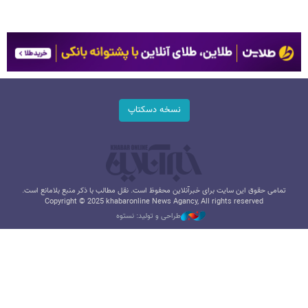
نسخه دسکتاپ
تمامی حقوق این سایت برای خبرآنلاین محفوظ است. نقل مطالب با ذکر منبع بلامانع است.
Copyright © 2025 khabaronline News Agancy, All rights reserved
طراحی و تولید: نستوه