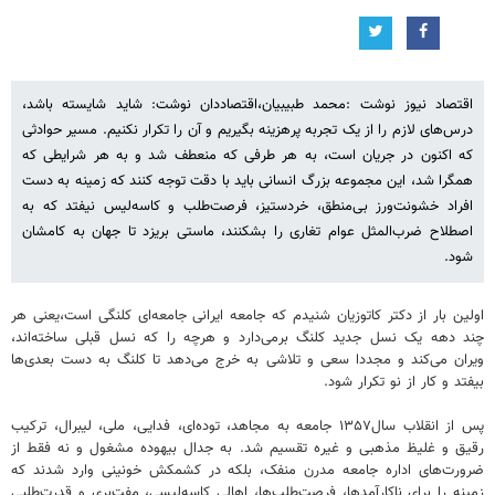
اقتصاد نیوز نوشت :محمد طبیبیان،اقتصاددان نوشت: شاید شایسته باشد،
درس‌های لازم را از یک تجربه پرهزینه بگیریم و آن را تکرار نکنیم. مسیر حوادثی
که اکنون در جریان است، به هر طرفی که منعطف شد و به هر شرایطی که
همگرا شد، این مجموعه بزرگ انسانی باید با دقت توجه کنند که زمینه به دست
افراد خشونت‌ورز بی‌منطق، خردستیز، فرصت‌طلب و کاسه‌لیس نیفتد که به
اصطلاح ضرب‌المثل عوام تغاری را بشکنند، ماستی بریزد تا جهان به کامشان
شود.
اولین بار از دکتر کاتوزیان شنیدم که جامعه ایرانی جامعه‌ای کلنگی است،یعنی هر
چند دهه یک نسل جدید کلنگ برمی‌دارد و هرچه را که نسل قبلی ساخته‌اند،
ویران می‌کند و مجددا سعی و تلاشی به خرج می‌دهد تا کلنگ به دست بعدی‌ها
بیفتد و کار از نو تکرار شود.
پس از انقلاب سال۱۳۵۷ جامعه به مجاهد، توده‌ای، فدایی، ملی، لیبرال، ترکیب
رقیق و غلیظ مذهبی و غیره تقسیم شد. به جدال بیهوده مشغول و نه فقط از
ضرورت‌های اداره جامعه مدرن منفک، بلکه در کشمکش خونینی وارد شدند که
زمینه را برای ناکارآمدها، فرصت‌طلب‌ها، اهالی کاسه‌لیسی، مفت‌بری و قدرت‌طلبی