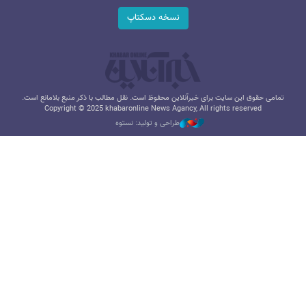
نسخه دسکتاپ
تمامی حقوق این سایت برای خبرآنلاین محفوظ است. نقل مطالب با ذکر منبع بلامانع است.
Copyright © 2025 khabaronline News Agancy, All rights reserved
طراحی و تولید: نستوه