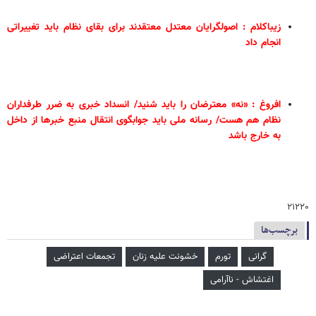
زیباکلام : اصولگرایان معتدل معتقدند برای بقای نظام باید تغییراتی
انجام داد
افروغ : «نه» معترضان را باید شنید/ انسداد خبری به ضرر طرفداران
نظام هم هست/ رسانه ملی باید جوابگوی انتقال منبع خبرها از داخل
به خارج باشد
۲۱۲۲۰
برچسب‌ها
گرانی
تورم
خشونت علیه زنان
تجمعات اعتراضی
اغتشاش - ناآرامی