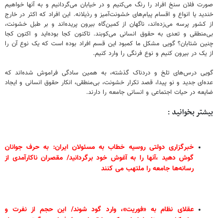
صورت فلان سنخ افراد را رنگ می‌کنیم و در خیابان می‌گردانیم و به آنها خواهیم
خندید یا انواع و اقسام پیام‌های خشونت‌آمیز و رذیلانه. این افراد که اکثر در خارج
از کشور پرسه می‌زده‌اند، ناگهان از کمین‌گاه بیرون پریده‌اند و بر طبل خشونت،
بی‌منطقی و تعدی به حقوق انسانی می‌کوبند. تاکنون کجا بوده‌اید و اکنون کجا
چنین شتابان؟ گویی مشکل ما کمبود این قسم افراد بوده است که یک نوع آن را
از یک در بیرون کنیم و نوع فرنگی را وارد کنیم.
گویی درس‌های تلخ و دردناک گذشته، به همین سادگی فراموش شده‌اند که
عده‌ای جدید و نو پیدا، قصد تکرار خشونت، بی‌منطقی، انکار حقوق انسانی و ایجاد
ضایعه در حیات اجتماعی و انسانی جامعه را دارند.
بیشتر بخوانید :
خبرگزاری دولتی روسیه خطاب به مسئولان ایران: به حرف جوانان
گوش دهید ،آنها را به آغوش خود برگردانید/ مقصران ناکارآمدی از
رسانه‌ها جامعه را ملتهب می کنند
عقلای نظام به «فوریت»، وارد گود شوند/ این حجم از نفرت و