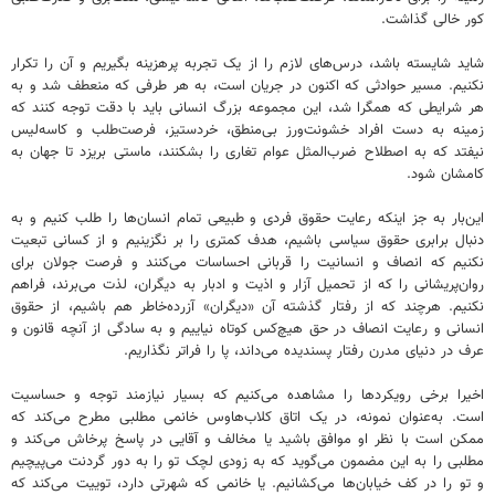
کور خالی گذاشت.
شاید شایسته باشد، درس‌های لازم را از یک تجربه پرهزینه بگیریم و آن را تکرار
نکنیم. مسیر حوادثی که اکنون در جریان است، به هر طرفی که منعطف شد و به
هر شرایطی که همگرا شد، این مجموعه بزرگ انسانی باید با دقت توجه کنند که
زمینه به دست افراد خشونت‌ورز بی‌منطق، خردستیز، فرصت‌طلب و کاسه‌لیس
نیفتد که به اصطلاح ضرب‌المثل عوام تغاری را بشکنند، ماستی بریزد تا جهان به
کامشان شود.
این‌بار به جز اینکه رعایت حقوق فردی و طبیعی تمام انسان‌ها را طلب کنیم و به
دنبال برابری حقوق سیاسی باشیم، هدف کمتری را بر نگزینیم و از کسانی تبعیت
نکنیم که انصاف و انسانیت را قربانی احساسات می‌کنند و فرصت جولان برای
روان‌پریشانی را که از تحمیل آزار و اذیت و ادبار به دیگران، لذت می‌برند، فراهم
نکنیم. هرچند که از رفتار گذشته آن «دیگران» آزرده‌خاطر هم باشیم، از حقوق
انسانی و رعایت انصاف در حق هیچ‌کس کوتاه نیاییم و به سادگی از آنچه قانون و
عرف در دنیای مدرن رفتار پسندیده می‌داند، پا را فراتر نگذاریم.
اخیرا برخی رویکردها را مشاهده می‌کنیم که بسیار نیازمند توجه و حساسیت
است. به‌عنوان نمونه، در یک اتاق کلاب‌هاوس خانمی مطلبی مطرح می‌کند که
ممکن است با نظر او موافق باشید یا مخالف و آقایی در پاسخ پرخاش می‌کند و
مطلبی را به این مضمون می‌گوید که به زودی لچک تو را به دور گردنت می‌پیچیم
و تو را در کف خیابان‌ها می‌کشانیم. یا خانمی که شهرتی دارد، توییت می‌کند که