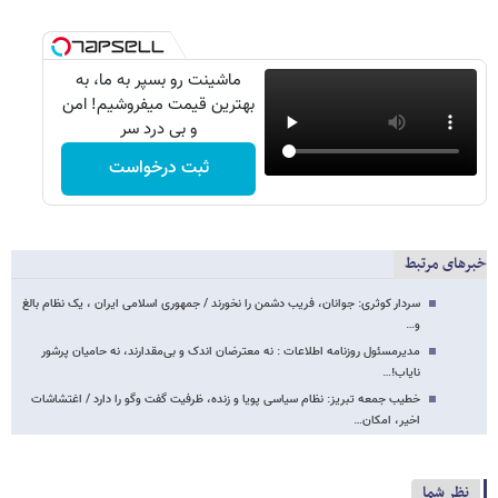
ماشینت رو بسپر به ما، به
بهترین قیمت میفروشیم! امن
و بی درد سر
ثبت درخواست
خبرهای مرتبط
سردار کوثری: جوانان، فریب دشمن را نخورند / جمهوری اسلامی ایران ، یک نظام بالغ
و…
مدیرمسئول روزنامه اطلاعات : نه معترضان اندک و بی‌مقدارند، نه حامیان پرشور
نایاب!…
خطیب جمعه تبریز: نظام سیاسی پویا و زنده، ظرفیت گفت وگو را دارد / اغتشاشات
اخیر، امکان…
نظر شما