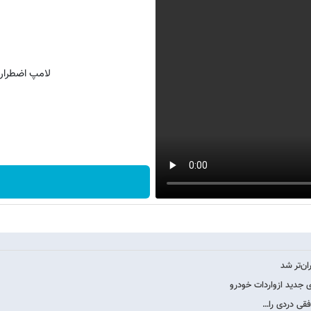
لامپ اضطراری
افقی دردی را…