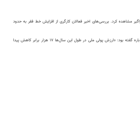
اگیر مشاهده کرد. بررسی‌های اخیر فعالان کارگری از افزایش خط فقر به حدود
اخیرا نیز عباس شاکری- اقتصاددان- در نشست بررسی «سیکل معیوب تورم ایران از کجا نشات می‌گیرد؟»، به موضوع کاهش ارزش پول ملی اشاره داشته و در این باره گفته بود: «ارزش پولی ملی در طول این سال‌ها ۱۷ هزار برابر کاهش پیدا