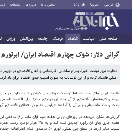
فارسی
العربية
English
تماس با ما
درباره ما
تبلیغات
آرشی
صفحه اصلی
سیاست
اقتصاد
فرهنگ
جامعه
بین‌الملل
ورزش
تا
گرانی دلار؛ شوک چهارم اقتصاد ایران/ ابرتورم 
تجارت نیوز نوشت:اخیرا، پدرام سلطانی، کارشناس و فعال اقتصادی در توییتر نسب
منفی قلمداد کرده و از این نوسانات به عنوان آسیب جدی اقتصاد ایران یاد کرد.
اقتصاد ایران ملتهب است، اما توهمات دولتمردان کماکان ادامه دارد. در حال
بریده و کارشناسان اقتصادی از آن به‌عنوان تهدیدی جدید برای اقتصاد نام می‌
باخت و حالا نااطمینانی جای آن را گرفته؛ شرایطی که برخی فعالان اقتصادی آن 
نسبت سایر ارزها در سطح بین‌المللی، تورم ۵۰ درصدی، تدام اعتراضات اجتماعی، اخبار مربوط به تحریم‌ها و برجام و همچنین تهدیدات کشورهای همسایه از جمله این دلایل هستند.