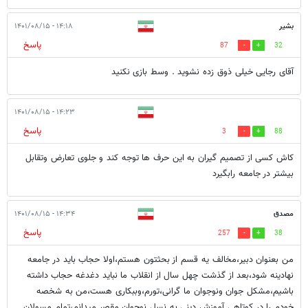
بشیر
۱۴:۱۸ - ۱۴۰۱/۰۸/۱۵
پاسخ
87
32
آقای رجایی خیلی ذوق زده نشوید . وسط بازی نکنید
۱۴:۲۳ - ۱۴۰۱/۰۸/۱۵
پاسخ
3
88
کاش کسی از تصمیم گیران به این حرف ها توجه کند و جلوی تعارض وتقابل
بیشتر در جامعه رابگیرد
مصدق
۱۴:۳۴ - ۱۴۰۱/۰۸/۱۵
پاسخ
257
38
من بعنوان دبیر،مخالف یه قسم از بحثتون هستم،اولا حجاب باید در جامعه
نهادینه شود،بعد از گذشت چهل سال از انقلاب ما نباید دغدغه حجاب داشته
باشیم،مشکل جوان ونوجوان ما گرانی،تورم،وببکاری هست،من به شخصه
خودم را در کوتاهی آموزش دینی به نسل نوجوان مقصر میدانم،تمام مسولان