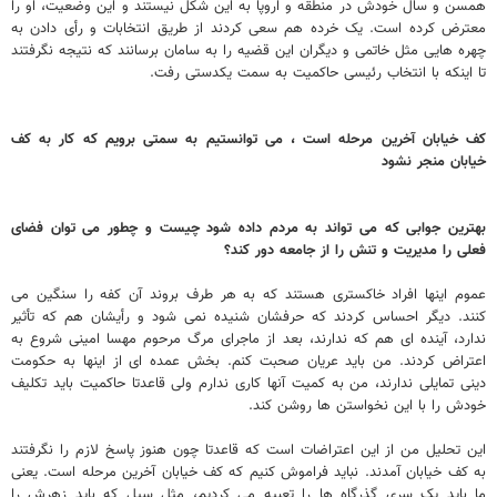
همسن و سال خودش در منطقه و اروپا به این شکل نیستند و این وضعیت، او را
معترض کرده است. یک خرده هم سعی کردند از طریق انتخابات و رأی دادن به
چهره هایی مثل خاتمی و دیگران این قضیه را به سامان برسانند که نتیجه نگرفتند
تا اینکه با انتخاب رئیسی حاکمیت به سمت یکدستی رفت.
کف خیابان آخرین مرحله است ، می توانستیم به سمتی برویم که کار به کف
خیابان منجر نشود
بهترین جوابی که می تواند به مردم داده شود چیست و چطور می توان فضای
فعلی را مدیریت و تنش را از جامعه دور کند؟
عموم اینها افراد خاکستری هستند که به هر طرف بروند آن کفه را سنگین می
کنند. دیگر احساس کردند که حرفشان شنیده نمی شود و رأیشان هم که تأثیر
ندارد، آینده ای هم که ندارند، بعد از ماجرای مرگ مرحوم مهسا امینی شروع به
اعتراض کردند. من باید عریان صحبت کنم. بخش عمده ای از اینها به حکومت
دینی تمایلی ندارند، من به کمیت آنها کاری ندارم ولی قاعدتا حاکمیت باید تکلیف
خودش را با این نخواستن ها روشن کند.
این تحلیل من از این اعتراضات است که قاعدتا چون هنوز پاسخ لازم را نگرفتند
به کف خیابان آمدند. نباید فراموش کنیم که کف خیابان آخرین مرحله است. یعنی
ما باید یک سری گذرگاه ها را تعبیه می کردیم، مثل سیل که باید زهرش را