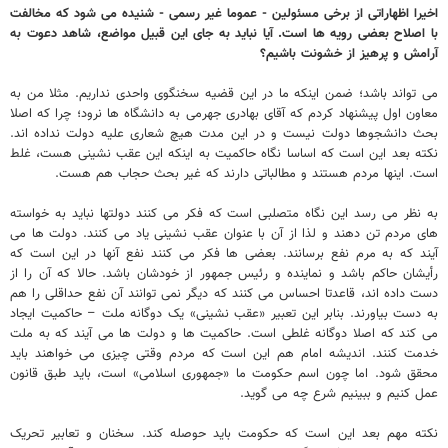
اخیرا اظهاراتی از برخی مسئولین - عموما غیر رسمی - شنیده می شود که مخالفت
با اصلاح بعضی رویه ها است. آیا نباید به جای این قبیل مواضع، شاهد دعوت به
آرامش و پرهیز از خشونت باشیم؟
می تواند باشد؛ ضمن اینکه ما در این قضیه سخنگوی واحدی نداریم. مثلا من به
معاون اول پیشنهاد کردم که آقای بهادری جهرمی به دانشگاه ها نرود؛ چرا که اصلا
بحث دانشجوها دولت نیست و در این مدت هیچ شعاری علیه دولت نداده اند.
نکته بعد این است که اساسا نگاه حاکمیت به اینکه این عقب نشینی هست، غلط
است. اینها مردم هستند و مطالباتی دارند که غیر بحث حجاب هم هست.
به نظر می رسد این نگاه متصلبی است که فکر می کنند دولتها نباید به خواسته
های مردم تن دهند و لذا از آن با عنوان عقب نشینی یاد می کنند. دولت ها می
آیند که به مرم نفع برسانند. بعضی ها فکر می کنند نفع آنها در این است که
رأیشان حاکم باشد و نماینده و رئیس جمهور از خودشان باشد. حالا که آن را از
دست داده اند، قاعدتا احساس می کنند که دیگر نمی توانند آن نفع حداقلی را هم
به دست بیاورند. بنابر این تعبیر «عقب نشینی» یک دوگانه ملت – حاکمیت ایجاد
می کند که اصلا دوگانه غلطی است. حاکمیت ها و دولت ها می آیند که به ملت
خدمت کنند. اندیشه امام هم این است که مردم وقتی چیزی می خواهند باید
محقق شود. اما چون اسم حکومت ما «جمهوری اسلامی» است، باید طبق قانون
عمل کنیم و ببینیم شرع چه می گوید.
نکته مهم بعد این است که حکومت باید حوصله کند. سخنان و تعابیر تحریک