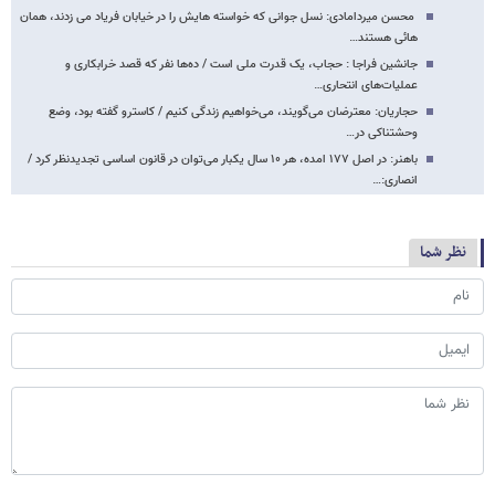
محسن میردامادی: نسل جوانی که خواسته هایش را در خیابان فریاد می زدند، همان
هائی هستند…
جانشین فراجا : حجاب، یک قدرت ملی است / ده‌ها نفر که قصد خرابکاری و
عملیات‌های انتحاری…
حجاریان: معترضان می‌گویند، می‌خواهیم زندگی کنیم / کاسترو گفته بود، وضع
وحشتناکی در…
باهنر: در اصل ۱۷۷ امده، هر ۱۰ سال یکبار می‌توان در قانون اساسی تجدیدنظر کرد /
انصاری:…
نظر شما