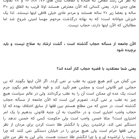
به نظر می رسد اتفاقی که افتاده با اتفاقات سال های ۷۶، ۸۸، ۹۶ و ۹۸ تفاوت
های جدی دارد. یعنی کسانی که الآن معترض هستند اولا قریب به اتفاق زیر ۳۰
ساله و بعضا زیر ۲۰ ساله هستند و مردم عادی خیلی قاطی اینها نیستند. لذا یک
خیزش جوانانه است؛ که به بهانه درگذشت مرحوم مهسا امینی شروع شد اما
مطالباتی که الآن اینها دارند، حجاب نیست.
الآن جامعه از مسأله حجاب گذشته است ، گشت ارشاد به صلاح نیست و باید
برچیده شود
یعنی شما معتقدید با قضیه حجاب کنار آمده اند؟
من گمان می کنم هیچ چیزی به عقب بر نمی گردد. اگر الآن اینها بگویند که بی
حجابی غیر قانونی است و مجلس هم تأیید کند و قوه قضائیه هم بگوید جرم
است، یک عده ای ممکن است آن را به عقب برگردانند ولی در عالم سیاست هیچ
چیز به عقب بر نمی گردد. تصورم این است که الآن جامعه از مسأله حجاب
گذشته است. در حدی که من مطلع هستم بین فقها از سابق اختلاف بوده که آیا
حجاب واجب اجباری است و در حاکمیت به آن جنبه قانونی بدهیم یا یک امر
اختیاری است؟ مثلا خمس واجب است ولی حکومت کسی که خمس ندهد را
دستگیر نمی کند. تراشیدن ریش یا انگشتر طلا دست کردن برای مردان از نظر
برخی فقها حرام است ولی هیچ مردی را در خیابان دستگیر نمی کنند که چرا
ریشت را تراشیده ای و یا چرا انگشتر طلا دستت هست. بنابر این به نظر من جای