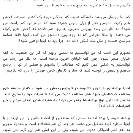
بگیریم و سیل بند بزنیم و بعد پیچ و خم بدهیم تا مهار شود.
کجا ما باورمان می شد دانشگاه شریف که نخبگان درجه یک کشور هستند، فحش
های رکیک ناموسی حتی از زبان بانوان شنیده شود که مو بر تن آدم راست می
شود؟! به نظر می رسد ویروس تندروی به اینها هم افتاده که فحش های رکیک
می دهند. یا مثلا تعرضی که به روحانیون دانشجو می کنند، اینها فقط عمامه
سرشان هست و مثل شما کنکور داده اند، چرا باید به اینها توهین شود؟!
تصورم این است که می توانستیم به سمتی برویم که کار این جمعیت به کف
خیابان منجر نشود. چون کف خیابان آخرین مرحله است. به نظر می رسد می
توانستیم به شکلی عمل کنیم که مطالبات را بشنویم و بعضی از آنها را پاسخ
بدهیم و بعضی را توجیه کنیم که ساز و کارهای خاص خودش را دارد که نکردیم.
اخیرا برنامه ای با عنوان «شیوه» در تلویزیون پخش می شود و که از سلیقه های
مختلف کارشناسان حوزه های مختلف دعوت می کند تا نظرات خود را مطرح کنند.
به نظر شما این نوع برنامه ها چقدر می تواند به شنیده شدن صدای مردم و حل
اعتراضات کمک کند؟
برنامه شیوه را برده اند به سمتی که منتقدین از اصلاح طلبی را می آورند و با
اینها مناظره گونه تشکیل می دهند. هر چند آن هم ناعادلانه است و معمولا مجری
به نفع قشر اصولگرا دعوت می شود، ولی از این آتش هم آبی گرم نمی شود.