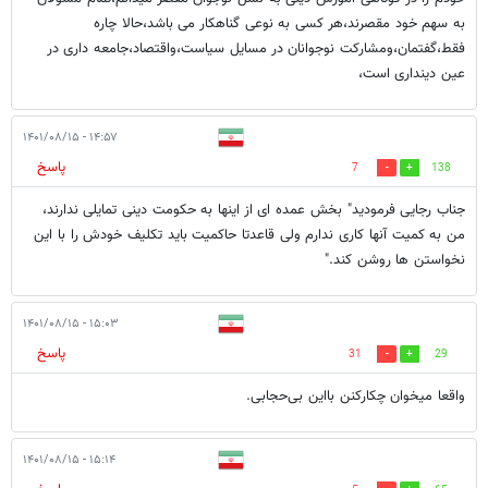
به سهم خود مقصرند،هر کسی به نوعی گناهکار می باشد،حالا چاره
فقط،گفتمان،ومشارکت نوجوانان در مسایل سیاست،واقتصاد،جامعه داری در
عین دینداری است،
۱۴:۵۷ - ۱۴۰۱/۰۸/۱۵
پاسخ
7
138
جناب رجایی فرمودید" بخش عمده ای از اینها به حکومت دینی تمایلی ندارند،
من به کمیت آنها کاری ندارم ولی قاعدتا حاکمیت باید تکلیف خودش را با این
نخواستن ها روشن کند."
۱۵:۰۳ - ۱۴۰۱/۰۸/۱۵
پاسخ
31
29
واقعا میخوان چکارکنن بااین بی‌حجابی.
۱۵:۱۴ - ۱۴۰۱/۰۸/۱۵