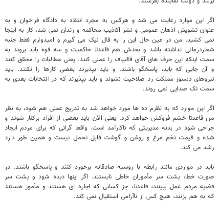
بزنند و دولت نماینده بفرستد.
اگر این موارد رعایت می شد و هرکس به مجرد انتقاد به دادگاه فراخوان و به
عنوان تشویش اذهان عمومی و نشر اکاذیب محاکمه و زندان نمی شد، کار به اینجا
نمی کشید. من در عین حال این را به فال نیک می گیرم و امیدوارم فقط جنبه
شعاردرمانی نداشته باشد و بعدش هم قاعدتا حاکمیت و سه قوه باید بروند به
سمت اینکه این حرف های آقای قالیباف را عملی کنند. یعنی مطالبات را محقق کنند
و آن جایی که باید، پاسخگو باشند. و باید بپذیرند بعضی کارها را نکنند. باید
نیروهای دلسوز مملکت رد صلاحیت نشوند و باید بپذیرند که در انتخابات بعدی به
سمت تک صدایی نمی روند.
اگر این موارد که به نظرم ده ها مورد خواهد شد به تدریج عملی هم شود، به نظر
من قاعدتا خشم فروکش خواهد کرد. یعنی الآن باید بعضی از افراد برکنار شوند و
جراحی شود در بدنه مدیریتی که ناکارآمد است. واقعا گرانی که برای مردم ایجاد
شده و قیمت تخم مرغ و روغن و گوشت قابل تحمل نیست و همین طور دارد
رشد می کند.
باید در مواردی مانند رابطه با روسیه صادقانه برخورد کنند و پاسخگو باشند. در
صورت خطا، پشت سر مأموران خاطی نایستند. اگر اینها دیده شود و پشت سر
قضیه مردم عمل ببینند، قاعدتا، جز کسانی که اجاره ای هستند و مأمور هستند
که به هم بزنند، هیچ کس از ناآرامی استقبال نمی کند.