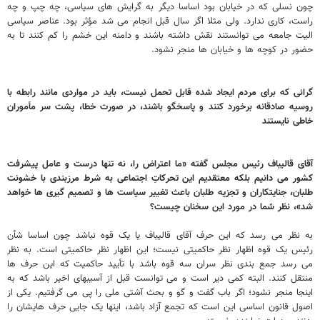
چون نسلی که در خیابان بود اساسا دیگر به گرایش های سیاسی، چه چپ و چه
راست، کاری ندارد. ولی مثلا اگر سال قبل انجام می شد مؤثر بود. عناصر سیاسی
الیت جامعه می توانستند نقش داشته باشند و دامنه این خشم را کم کنند تا به
حضور در کوچه ها و خیابان ها منجر نشود.
گرانی که برای مردم ایجاد شده قابل تحمل نیست، باید در مواردی مانند رابطه با
روسیه صادقانه برخورد کنند و پاسخگو باشند، در صورت خطا، پشت سر مأموران
خاطی نایستند
آقای قالیباف رئیس مجلس گفته «ما اعتراض را، نه تنها درست و عامل پیشرفت
کشور می‌ دانیم بلکه معتقدیم این تحرکاتِ اجتماعی به شرط مرزبندی با خشونت‌
طلبان، جنایتکاران و تجزیه‌ طلبان باعث تغییر سیاست ‌ها و تصمیم ‌گیری‌ ها خواهد
شد»، نظر شما در مورد این سخنان چیست؟
به نظر می رسد که این حرف آقای قالیباف یا یک قوه نباشد چون اساسا شأن
رئیس یک قوه اظهار نظر حاکمیتی نیست؛ این اظهار نظر حاکمیتی است. به نظر
می رسد جمع بندی نظر سران سه قوه باشد با تأیید حاکمیت که این حرف ها
منتقل کنند. البته کمی دیر است و می توانست قبل از آسیبهای اخیر باشد که به
اینجا منجر نشود؛ اگر باب گفت و گو و بحث آشتی ملی را پی می گرفتیم. یکی از
اصول قانون اساسی این است که تجمع آزاد باشد، اینها یک جایی حرف هایشان را