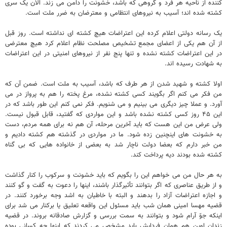
کننده از ناحیه هر فرد و گروهی که باشد، خشونت را دامن می زند. الآن یک سری
کشته شده اند؛ آسیب به نیروهای انتظامی و معترضان به ضرر ملت است.
یک رسانه دولتی اعلام کرده این اعتراضات هیچ کشته ای نداشته است. روز قبل
از آن هم یکی از اعضای مجمع تشخیص مصلحت نظام اعلام کرد هیچ معترضی
در این اعتراضات کشته نشده و تنها پنج نفر از نیروهای امنیتی در این اعتراضات
به شهادت رسیده اند.
اولا کشته و شهید شدن از هر طرف که باشد، آسیب به ملت است. ضمن آن که
من فکر می کنم اگر بگویند کسی کشته نشده، مرغ پخته را هم به پرواز در می
آورد. و عملا چیز دیگری می بینیم و می شنویم. فکر نمی کنم این طور باشد که در
این ۴۵ روز کسی کشته نشده باشد و این مواردی که گفتید، قابل قبول نیست.
ولی عرض من این هست که باید آخرین مرحله، آن هم نه برای همه مردم، دست
به خشونت های اینچنین زده شود. ما در مواردی در گذشته هم کشته دادیم و
من خبر دارم که بعضا دولت ناچار شد به بعضی از خانواده هایی که بی گناه
کشته شده بودند دیه پرداخت کند.
به هر حال من می خواهم این را بگویم که باید خشونت و سرکوب را کنار گذاشت
و از طریق عناصری که اگر بتوانند تأثیرگذار باشند، اینها را دعوت به گفت و گو کنند
و اجازه اعتراضات آزاد را بدهند و البته با خاطیان به اشد وجه برخورد کنند. در
قضیه مهسا امینی همان شب باید مسئول این واقعه تعلیق یا برکنار می شد برای
اینکه جوّ آرام شود و بتوانند به سمت بررسی و گزارش صادقانه بروند. در قضیه
زندان اوین هم همان فردایش باید مشخص می کردند که اینها چه کسانی بوده