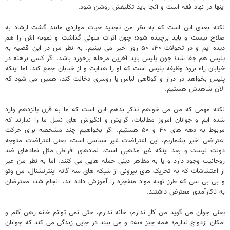
اینها در نهاد فقه است و آنجا باید تکلیفش روشن شود.
نکته بعدی این است که به نظر من تجدید حیات مواردی مانند گشت ارشاد به
صلاح نیست و باید برچیده شود؛ چون اثرات سوئی گذاشت و نمونه اش را هم
دیده ایم و در تحولات ۴۰، ۵۰ روز اخیر می بینیم. به نظر من در این قضیه به
پلیس هم جفا شد؛ چون پلیس باید آخرین مرحله برخورد باشد. اگر کسی برهنه در
خیابان راه برود وظیفه پلیس است که او را هدایت و از خیابان جمع کند. اما اینکه
پلیس بخواهد در دراز و کوتاهی لباس یا روسری دخالت کند، همین می شود که
الآن شاهدش هستیم.
نکته مهمی که من می خواهم تذکر بدهم این است که ما به قرن پانزدهم وارد
شده ایم و جوانان امروز مطالبات، گرایش و انگیزش های نسل ما را ندارند که
مربوط به دهه های ۴۰ و ۵۰ هستیم. اگر بخواهیم چند مشخصه برای حرکت
اعتراضی اخیر بشماریم، این اعتراضات غیر سیاسی است، یعنی اعتراضات متوجه
دولت نیست و بعد اینکه غیر مذهبی است. نمادهای افراطی مثل نمادهای ضد
روحانیت وجود دارد و یا به مظاهر دینی حمله هایی می کنند. اما به نظر من غیر
از اغتشاشات که به تحریک های بیرونی از شبکه های سه گانه اینترنشنال، من وتو
و بی بی سی که طرز تهیه مواد منفجره را آموزش داده اند، انجام شد، معترضان
به ناکارآمدی معترض داشتند.
یعنی جوان می گوید من کار ندارم، خانه ندارم، حتی نمی توانم خانه رهن کنم و
امکان ازدواج ندارم؛ همه چیز «نه» و می بیند در جایی زندگی می کند که جوانان