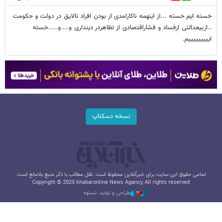
خسته ایم خسته .‌‌..از اینهمه ناکارامدی از بودن افراد نالایق در دولت و حکومت
..ازبیعدالتی ازفساد و فشاراقتصادی از تظاهردر دینداری و.‌‌‌‌...و.....خسته
ایییییییییم.
نسخه دسکتاپ
تمامی حقوق این سایت برای خبرآنلاین محفوظ است. نقل مطالب با ذکر منبع بلامانع است.
Copyright © 2025 khabaronline News Agancy, All rights reserved
طراحی و تولید: نستوه