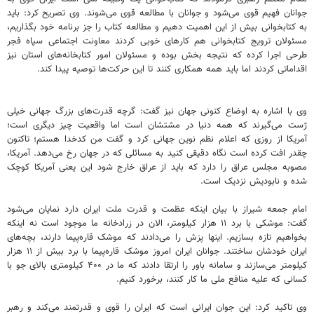
جوانان فهیم قوی می‌شود و جوانان با مطالعه قوی می‌شوند. وی تصریح کرد: باید
به کتابخوانی بیش از این اهمیت دهیم و مطالعه کتاب را جز برنامه خود بگذاریم،
مسئولان ترویج کتابخوانی هم کارهای خوبی کردند معاونت اجتماعی سپاه فجر
طرحی اجرا کرده که نتیجه بخش بوده و مسئولان امور کتابخانه‌های استان نیز
اقداماتی کردند اما باید همه همکاری کنند تا این حرکت‌ها توصیه پیدا کند.
وی با اشاره به اوضاع کنونی جهان نیز گفت: گرچه قدرت‌های بزرگ جهانی خیلی
ژست می‌گیرند که همه دنیا در مشتشان است اما واقعیت چیز دیگری است؛
آمریکا از روزی که اعلام نظم‌ نوین جهانی کرد و گفت من کدخدا هستم؛ تاکنون
چقدر افت کرده است نگاه دقیقی کنید به مسائلی که در جهان رخ می‌دهد. آمریکا،
مصوبه مجلس عراق را دارد که باید از عراق خارج شود این یعنی آمریکا کوچک
شده و نابودیش نزدیک است.
امام جمعه شیراز با بیان اینکه عظمت و قدرت ملت ایران دارد نمایان می‌شود
گفت: موشکی با برد ۱۱ هزار کیلومتر، الان در زرادخانه ما موجود است نه اینکه
بخواهیم تازه بسازیم. اینها پزش را می‌دادند که موشک قاره‌پیما دارند، بچه‌های
ایران خودشان ساختند. جوانان ایران امروز موشک قاره‌پیما با برد بیش از ۱۱ هزار
کیلومتر می‌سازند و سامانه باور را ارتقا دادند که ما در ۴۰۰ کیلومتری بالای جو با
کسانی که علیه منافع ملی ما کار کنند، برخورد کنیم.
وی تاکید کرد: این جوان ایرانی است که ایران را قوی و قدرتمند می‌کند و رهبر