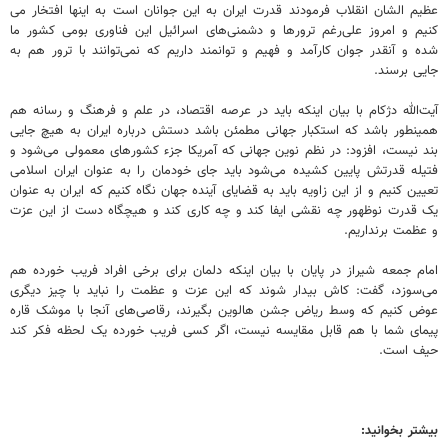
عظیم الشان انقلاب فرمودند قدرت ایران به این جوانان است به اینها افتخار می
کنیم و امروز علی‌رغم ترورها و دشمنی‌های اسرائیل این فناوری بومی کشور ما
شده و آنقدر جوان کارآمد و فهیم و توانمند داریم که نمی‌توانند با ترور هم به
جایی برسند.‌
آیت‌الله دژکام با بیان اینکه باید در عرصه اقتصاد، در علم و فرهنگ و رسانه هم
همینطور باشد که استکبار جهانی مطمئن باشد دستش درباره ایران به هیچ جایی
بند نیست، افزود: در نظم نوین جهانی که آمریکا جزء کشورهای معمولی می‌شود و
فتیله قدرتش پایین کشیده می‌شود باید جای خودمان را به عنوان ایران اسلامی
تعیین کنیم و از این زاویه باید به قضایای آینده جهان نگاه کنیم که ایران به عنوان
یک قدرت نوظهور چه نقشی ایفا کند و چه کاری کند و هیچگاه دست از این عزت
و عظمت برنداریم.
امام جمعه شیراز در پایان با بیان اینکه دلمان برای برخی افراد فریب خورده هم
می‌سوزد، گفت: کاش بیدار شوند که این عزت و عظمت را نباید با چیز دیگری
عوض کنیم که وسط ریاض جشن هالوین بگیرند، رقاصی‌های آنجا با موشک قاره
پیمای شما با هم قابل مقایسه نیست، اگر کسی فریب خورده یک لحظه فکر کند
حیف است.
بیشتر بخوانید: