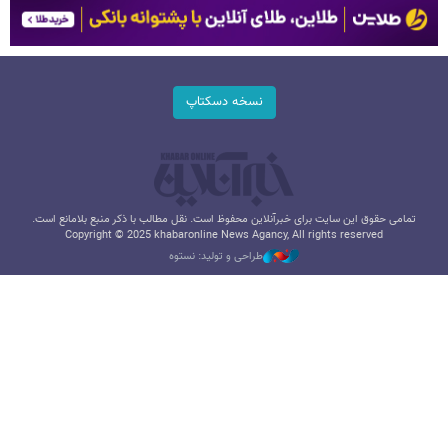
نسخه دسکتاپ
تمامی حقوق این سایت برای خبرآنلاین محفوظ است. نقل مطالب با ذکر منبع بلامانع است.
Copyright © 2025 khabaronline News Agancy, All rights reserved
طراحی و تولید: نستوه