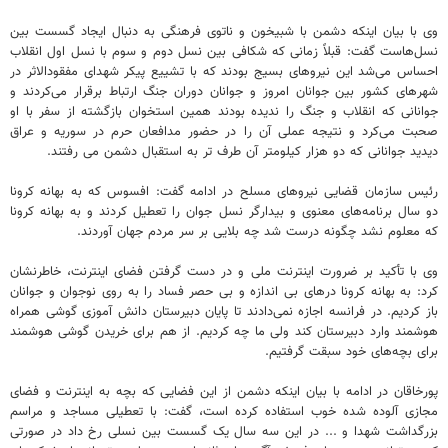
وی با بیان اینکه دشمن با شبیخون و ناتوی فرهنگی به دنبال ایجاد گسست بین
نسل‌هاست گفت: قبلاً زمانی که شکافی بین نسل دوم و سوم با نسل اول انقلاب
احساس می‌شد این نیروهای بسیج بودند که با تشییع پیکر شهدای مفقودالاثر در
شهرهای کشور بین جوانان امروز و جوانان دوران جنگ ارتباط برقرار می‌کردند و
جوانانی که انقلاب و جنگ را ندیده بودند همین استخوان بازگشته از سفر با او
صحبت می‌کرد و نتیجه عملی آن را در حضور مدافعان حرم در سوریه و عراق
دیدید جوانانی که دو هزار کیلومتر آن طرف تر به استقبال دشمن می رفتند.
رئیس سازمان قضایی نیروهای مسلح در ادامه گفت: افسوس که به بهانه کرونا
دو سال برنامه‌های معنوی و بیدارگر نسل جوان را تعطیل کردند و به بهانه کرونا
که معلوم نشد چگونه درست شد چه بلایی بر سر مردم جهان آوردند.
وی با تأکید بر ضرورت اینترنت ملی و در دست گرفتن فضای اینترنت، خاطرنشان
کرد: به بهانه کرونا درهای بی اندازه و بی حصر فساد را به روی نوجوان و جوانان
باز کردیم. در فرانسه اجازه نمی‌دادند تا پایان دبیرستان دانش آموزی گوشی همراه
هوشمند وارد دبیرستان کند ولی ما چه کردیم. از هم برای خریدن گوشی هوشمند
برای بچه‌های خود سبقت گرفتیم.
پورخاقان در ادامه با بیان اینکه دشمن از این فضایی که بچه به اینترنت و فضای
مجازی آلوده شده خوب استفاده کرده است، گفت: با تعطیلی مساجد و مراسم
بزرگداشت شهدا و ... در این سه سال یک گسست بین نسلی رخ داد در صورتی