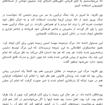
که می‌توانستیم به جای فروش آگهی‌های ثانیه‌ای چند میلیون تومانی از شبکه‌های
تلویزیونی استفاده کنیم.
وی افزود: ما امروز در یک جنگ ترکیبی به سر می بریم دشمنی که نتوانست در
جنگ پیروز شود از خلا دوران کرونا توانست استفاده کند و به خیال باطل خود
خواست ضربه آخر را بزند اما مردم با او همراهی نکردند. در این جنگ ترکیبی همه
چیز را پای کار آوردند از سلبریتی و عناصر فرهنگی خود فروخته و عناصر فراری و
خلاهای ایجاد شده در داخل کشور و مشکلات اقتصادی.
این مسئول ادامه داد: مرگ مرحومه مهسا امینی زمینه خوبی برای آنان ایجاد کرد.
هنوز صاحبنظران اطلاعاتی به این نتیجه نرسیده‌اند که این مرگ توسط دشمن
برنامه‌ریزی شده باشد؛ هر چند که هر چه انسان فکر می‌کند به نظر می‌آید که تمام
این باید یک سناریو از پیش طراحی شده باشد اما چون دلیل و مدرک قانع کننده‌ای
وجود ندارد نمی‌شود اینطور گفت.
وی افزود: مرگ این مرحومه در مقابل دوربین هم بود کاملاً یک استرس روحی
روانی بود که فوت شد پزشکی قانونی هم نظر خود را اعلام کرد تحقیقات فراوانی
هم در مورد اینکه آیا بدرفتاری انجام شده یا خیر صورت گرفت که تمام آن منفی
بود.
پورخاقان ادامه داد: در هر حال این زمینه را برای آنان فراهم کرد چون از یک طرف
خانم بود، کرد بود، اهل سنت بود همه اینها را اگر می‌خواستیم در کنار هم قرار
دهیم می‌توانست زمینه‌های آتشی را در کشور فراهم کند که جلو آن را نشود