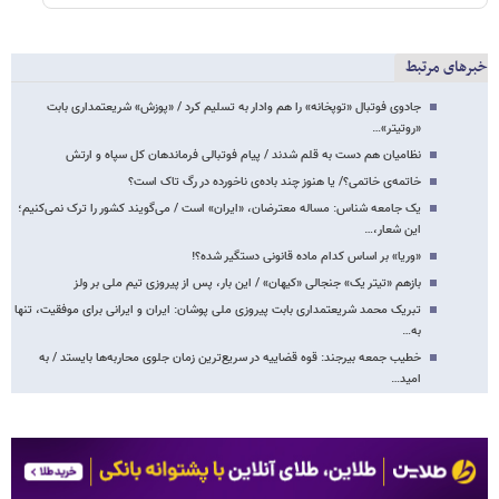
خبرهای مرتبط
جادوی فوتبال «توپخانه» را هم وادار به تسلیم کرد / «پوزش» شریعتمداری بابت
«روتیتر»…
نظامیان هم دست به قلم شدند / پیام فوتبالی فرماندهان کل سپاه و ارتش
خاتمه‌ی خاتمی؟/ یا هنوز چند باده‌ی ناخورده در رگ تاک است؟
یک جامعه شناس: مساله معترضان، «ایران» است / می‌گویند کشور را ترک نمی‌کنیم؛
این شعار،…
«وریا» بر اساس کدام ماده قانونی دستگیر شده؟!
بازهم «تیتر یک» جنجالی «کیهان» / این بار، پس از پیروزی تیم ملی بر ولز
تبریک محمد شریعتمداری بابت پیروزی ملی پوشان: ایران و ایرانی برای موفقیت، تنها
به…
خطیب جمعه بیرجند: قوه قضاییه در سریع‌ترین زمان جلوی محاربه‌ها بایستد / به
امید…