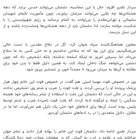
سردار نقدی افزود: حال با این محاسبه، دشمنان می‌توانند حدس بزنند که دهه
هشتادی‌ها چه بلایی می‌توانند سرشان بیاورند، چون مأموریت ناتمام شهیدان
سلیمانی و تهرانی‌مقدم را می‌توانند به اتمام برسانند و رژیم صهیونیستی را با
شکست مواجه سازند؛ لذا دشمنان باید از دهه هشتادی‌ها وحشت‌زده باشند و از
این نسل بترسند.
معاون هماهنگ‌کننده سپاه عنوان کرد: اگر در دفاع مقدس با دست خالی
می‌جنگیدیم، برای این بود که نه سلاحی نداشتیم و نه حتی کسی به ما سلاح
می‌داد، اما بسیجی امروز نه اینکه اسلحه نداشته، بلکه تشخیص داد که، چون
دشمن می‌خواهد جنگ داخلی ایجاد کند، به همین دلیل فقط با بدن خود برای
مقابله با آن‌ها به میدان می‌رود تا مجدداً خون بر شمشیر پیروز شود.
وی در خصوص فوت مهسا امینی هم گفت: در خصوص فوت این خانم چهار هزار
پزشک پرونده او را بررسی کردند و علت فوت را ضرب و شتم وی تشخیص ندادند
و این در حالی است که دشمنان این ملت با استفاده از تمام رسانه‌های خود هجمه
سنگینی را ایجاد و اینگونه ادعا کردند که علت فوت نامبرده ضرب و شتم توسط
پلیس بوده است. آن‌ها برای ادعاهای خود حتی یک دلیل هم نمی‌آورند، اما ما در
مقابل، دلایل متعددی را در رد ادعاهای دشمنان آوردیم.
سردار نقدی ادامه داد: دشمنان فوت این خانم را بهانه قرار دادند و تمام جهان
عزاخانه شد و علاوه بر این، به کسانی که در صفحات مجازی خود دنبال‌کنندگان