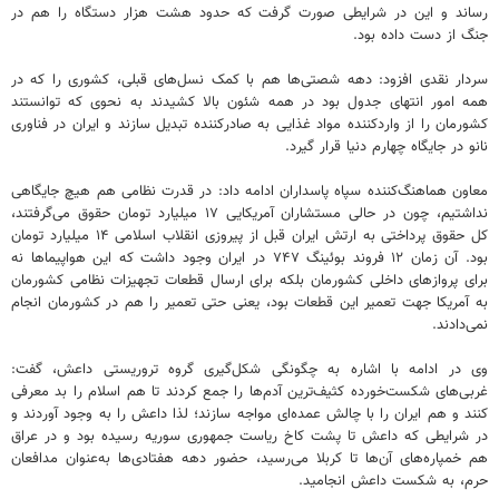
رساند و این در شرایطی صورت گرفت که حدود هشت هزار دستگاه را هم در
جنگ از دست داده بود.
سردار نقدی افزود: دهه شصتی‌ها هم با کمک نسل‌های قبلی، کشوری را که در
همه امور انتهای جدول بود در همه شئون بالا کشیدند به نحوی که توانستند
کشورمان را از واردکننده مواد غذایی به صادرکننده تبدیل سازند و ایران در فناوری
نانو در جایگاه چهارم دنیا قرار گیرد.
معاون هماهنگ‌کننده سپاه پاسداران ادامه داد: در قدرت نظامی هم هیچ جایگاهی
نداشتیم، چون در حالی مستشاران آمریکایی ۱۷ میلیارد تومان حقوق می‌گرفتند،
کل حقوق پرداختی به ارتش ایران قبل از پیروزی انقلاب اسلامی ۱۴ میلیارد تومان
بود. آن زمان ۱۲ فروند بوئینگ ۷۴۷ در ایران وجود داشت که این هواپیماها نه
برای پروازهای داخلی کشورمان بلکه برای ارسال قطعات تجهیزات نظامی کشورمان
به آمریکا جهت تعمیر این قطعات بود، یعنی حتی تعمیر را هم در کشورمان انجام
نمی‌دادند.
وی در ادامه با اشاره به چگونگی شکل‌گیری گروه تروریستی داعش، گفت:
غربی‌های شکست‌خورده کثیف‌ترین آدم‌ها را جمع کردند تا هم اسلام را بد معرفی
کنند و هم ایران را با چالش عمده‌ای مواجه سازند؛ لذا داعش را به وجود آوردند و
در شرایطی که داعش تا پشت کاخ ریاست جمهوری سوریه رسیده بود و در عراق
هم خمپاره‌های آن‌ها تا کربلا می‌رسید، حضور دهه هفتادی‌ها به‌عنوان مدافعان
حرم، به شکست داعش انجامید.