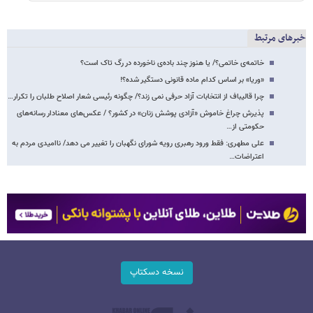
خبرهای مرتبط
خاتمه‌ی خاتمی؟/ یا هنوز چند باده‌ی ناخورده در رگ تاک است؟
«وریا» بر اساس کدام ماده قانونی دستگیر شده؟!
چرا قالیباف از انتخابات آزاد حرفی نمی زند؟/ چگونه رئیسی شعار اصلاح طلبان را تکرار…
پذیرش چراغ خاموش «آزادی پوشش زنان» در کشور؟ / عکس‌های معنادار رسانه‌های
حکومتی از…
علی مطهری: فقط ورود رهبری رویه شورای نگهبان را تغییر می دهد/ ناامیدی مردم به
اعتراضات…
نسخه دسکتاپ