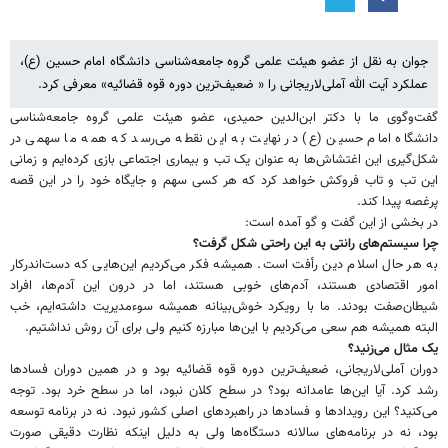
جوان به نقل از عضو هیئت علمی گروه جامعه‌شناسی دانشگاه امام حسین (ع)،
عملکرد آیت الله آملی‌لاریجانی را « ضعیف‌ترین دوره قوه قضائیه» معرفی کرد.
گفت‌وگوی ما با دکتر ابن‌الدین حمیدی، عضو هیئت علمی گروه جامعه‌شناسی
دانشگاه امام حسین (ع) در نهایت به این نقطه می‌رسد که همه ما سهمی در
شکل‌گیری این اغتشاش‌ها به عنوان یک تب و بیماری اجتماعی بازی کرده‌ایم و زمانی
این تب و تاب فروکش خواهد کرد که هر کسی سهم و جایگاه خود را در این قصه
پرغصه پیدا کند.
در بخشی از این گفت و گو آمده است:
چرا سیستم‌های رانتی به این راحتی شکل گرفت؟
به هر حال اسلام دین رأفت است. همیشه فکر می‌کردیم این‌هایی که دست‌اندرکار
امور اقتصادی هستند، آدم‌های خوبی هستند، اما در درون این آدم‌ها، افراد
شیطان‌صفت بودند. ما با رویکرد خوش‌بینانه همیشه سوءمدیریت داشته‌ایم، خب
البته همیشه هم سعی می‌کردیم با این‌ها مبارزه کنیم ولی برای آن روش نداشتیم.
یک مثال می‌زنید؟
دوران آملی‌لاریجانی، ضعیف‌ترین دوره قوه قضائیه بود و در همین دوران فسادها
رشد کرد. آیا این‌ها عامدانه بود؟ در سطح کلان نبود، اما در سطح خرد بود. توجه
می‌کنید؟ این رویدادها و فسادها در راهبردهای اصلی کشور نبود. نه در برنامه توسعه
بود، نه در برنامه‌های سالانه دستگاه‌ها ولی به دلیل اینکه نظارت دقیقی صورت