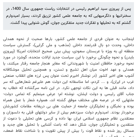
پس از پیروزی سید ابراهیم رئیسی در انتخابات ریاست جمهوری سال 1400، در
سخنرانیها و دلگرمیهایی که به جامعه علمی کشور تزریق کردند، بسیار امیدوارم
گشتم که به تحلیلها و تفکرات جدید متفکرین جوان، گوش شنوایی پیدا گشت.
اینجانب به عنوان فردی از جامعه علمی کشور، بارها صحبت از نحوه همدلی
داخلی، وحدت دو بال قدرتمند داخلی (مذهب و ملی گرایی)، گسترش سیاست
منطقه ای به ویژه با عربستان سعودی، پیش بینی صحیح انتخابات امریکا (پیروزی
بایدن) و نحوه چگونگی برخورد با این سیاست جدید ایالات متحده، گوشزد در مورد
نحوه برخورد حافظان امنیت با شهروندانی که مغایر هنجار جامعه رفتار میکنند، یا
همدلی و عهد اخوت میان اهل تشیع و تسنن، و همچنین تحلیل موشکافانه
آشوب های اخیر کشور (در نوشتار اخیرم تحت عنوان پس لرزه های انقلاب صنعتی
غرب در ایران)، و ... کردم، اما متاسفانه این دولت هم علیرغم شعارهایی که سر
داد، مانند قبلی ها به این نکات توجهی نکرد. در این نامه سرگشاده که خطاب به
جناب آقای رئیسی و دولت ایشان، نوشته ام؛ عرض مینمایم که تمامی دولت-
ملتهایی که در عرصه های مختلف موفق گشته اند، همواره شعار با عمل همراه
بوده و نخبگان و تحلیلگران جامعه از حمایت های بی دریغانه مقامات کشورشان
برخوردار بودند. امیدوارم دولت سیزدهم بیش از سایر دولتهای قبلی به دلسوزان و
معتقدین نظام جمهوری اسلامی ایران بها داده و کرسی های تحلیلی با دعوت از
منتقدین و تحلیلگران جوان، شکل دهد که باعث آشنایی با تحلیل های جدید و
مسائل روز شده و نقاط قوت را بیش از پیش تقویت و با شناخت نقاط ضعف،
سعی در رفع آن بر آید.