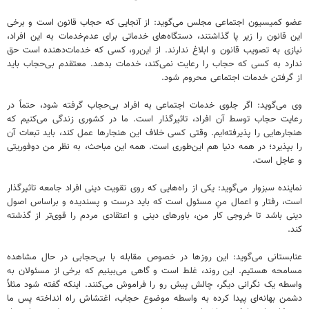
عضو کمیسیون اجتماعی مجلس می‌گوید: از آنجایی که حجاب قانون است و برخی
این قانون را زیر پا گذاشتند، دستگاه‌های خدماتی برای عدم‌خدمات به این افراد،
نیازی به تصویب قانون و ابلاغ ندارند. از این‌رو، کسی که خدمات‌دهنده است حق
ندارد به کسی که حجاب را رعایت نمی‌کند، خدمات بدهد. معتقدم بی‌حجاب باید
از گرفتن خدمات اجتماعی محروم شود.
وی می‌گوید: اگر جلوی خدمات اجتماعی به افراد بی‌حجاب گرفته شود، حتماً در
رعایت حجاب توسط آن افراد، تاثیرگذار است. ما در کشوری زندگی می‌کنیم که
هنجارهایی را پذیرفته‌ایم. وقتی کسی خلاف این هنجارها عمل کند، باید تبعات آن
را بپذیرد؛ در همه دنیا هم این‌طوری است. همه این مباحث، به نظر من دوفوریتی
و عاجل است.
نماینده سبزوار می‌گوید: یکی از راه‌هایی که روی تقویت دینی افراد جامعه تاثیرگذار
است، رفتار و اعمال منِ مسئول است که باید درست و پسندیده و براساس اصول
دینی باشد تا خروجی کار من، باورهای دینی و اعتقادی مردم را قوی‌تر از گذشته
کند.
عنابستانی می‌گوید: این روزها در خصوص مقابله با بی‌حجابی در حال مشاهده
مسامحه هستیم. این روند، غلط است و گاهی می‌بینیم که برخی از مسئولان به
واسطه یک نگرانی دیگر، چالش پیش رو را فراموش می‌کنند. اینکه گفته شود مثلاً
دشمن بهانه‌ای پیدا کرده به واسطه موضوع حجاب، اغتشاش راه انداخته پس ما