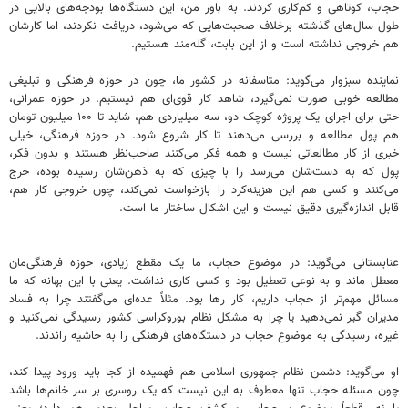
حجاب، کوتاهی و کم‌کاری کردند. به باور من، این دستگاه‌ها بودجه‌های بالایی در
طول سال‌های گذشته برخلاف صحبت‌هایی که می‌شود، دریافت نکردند، اما کارشان
هم خروجی نداشته است و از این بابت، گله‌مند هستیم.
نماینده سبزوار می‌گوید: متاسفانه در کشور ما، چون در حوزه فرهنگی و تبلیغی
مطالعه خوبی صورت نمی‌گیرد، شاهد کار قوی‌ای هم نیستیم. در حوزه عمرانی،
حتی برای اجرای یک پروژه کوچک دو، سه میلیاردی هم، شاید تا ۱۰۰ میلیون تومان
هم پول مطالعه و بررسی می‌دهند تا کار شروع شود. در حوزه فرهنگی، خیلی
خبری از کار مطالعاتی نیست و همه فکر می‌کنند صاحب‌نظر هستند و بدون فکر،
پول که به دست‌شان می‌رسد را با چیزی که به ذهن‌شان رسیده بوده، خرج
می‌کنند و کسی هم این هزینه‌کرد را بازخواست نمی‌کند، چون خروجی کار هم،
قابل اندازه‌گیری دقیق نیست و این اشکال ساختار ما است.
عنابستانی می‌گوید: در موضوع حجاب، ما یک مقطع زیادی، حوزه فرهنگی‌مان
معطل ماند و به نوعی تعطیل بود و کسی کاری نداشت. یعنی با این بهانه که ما
مسائل مهم‌تر از حجاب داریم، کار رها بود. مثلاً عده‌ای می‌گفتند چرا به فساد
مدیران گیر نمی‌دهید یا چرا به مشکل نظام بوروکراسی کشور رسیدگی نمی‌کنید و
غیره، رسیدگی به موضوع حجاب در دستگاه‌های فرهنگی را به حاشیه راندند.
او می‌گوید: دشمن نظام جمهوری اسلامی هم فهمیده از کجا باید ورود پیدا کند،
چون مسئله حجاب تنها معطوف به این نیست که یک روسری بر سر خانم‌ها باشد