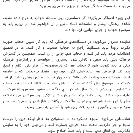
یا نه. قطعاً موضوع بی‌حجابی و کشف حجاب، مراحل بعدی هم دارد؛ یعنی
می‌تواند به سمت برهنگی بیشتر از چیزی که می‌بینیم برود.
این چهره اصولگرا می‌گوید: اگر حساسیتی روی مسئله حجاب به خرج داده نشود،
شاهد برهنگی بیشتر و متاسفانه فساد ناشی از آن خواهیم شد. از این‌رو باید به
موضوع حجاب و اجرای قوانین آن، بها داد.
نماینده سبزوار می‌گوید: در دستگاه‌های فرهنگی که باید کار تبیین حجاب صورت
بگیرد، لزوماً نباید مستقیماً راجع به حجاب صحبت و کار کنند. ما در تعمیق
اعتقادات مردم باید کار کنیم و حجاب هم، جزئی از آن است. همچنین در گسترش
فرهنگ دینی باید سعی و تلاش شود. بسیاری از مولفه‌ها و پارامترهای فرهنگ
دینی ما باید تقویت شود تا حجاب هم که زیرمجموعه آن قرار دارد، نظم و نسق
پیدا کند. از طرفی هم، نباید خیلی نگران بود، چون مقدار بی‌حجابی که در جامعه
است، همیشه بوده و شاید کمی بالاتر و پایین‌تر نسبت به دوران‌هایی باشد. از نظر
کمیت این موضوع مثل گذشته است. از اوایل انقلاب، ما تظاهرات مقابله با حجاب
داشته‌ایم. من یادم هست سال ۶۵ در اوج جنگ، در مشهد مقدس، تظاهرات بر
علیه حجاب شد. برخی که تا چند ماه پیش، شال نازکی روی سرشان می‌انداختند،
حال با این همه هیاهو و جنجال، وقاحت می‌کنند و شال‌شان را برمی‌دارند. حال
نباید ترسید و بگوییم انقلاب رفت روی هوا یا آسمان به زمین رسید.
عنابستانی می‌گوید: نتیجه عملکرد بد ما مسئولان به خاطر اینکه دین را درست
تبلیغ و اجرا نکردیم، باعث شده افرادی جسارت کنند و بی‌دینی خود را به نمایش
بگذارند. این اتفاق بدی است و باید حتماً اصلاح شود.