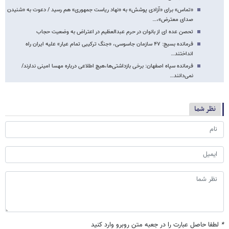
«تماس‌» برای «آزادی پوشش» به «نهاد ریاست جمهوری» هم رسید / دعوت به «شنیدن
صدای معترض»،…
تحصن عده ای از بانوان در حرم عبدالعظیم در اعتراض به وضعیت حجاب
فرمانده بسیج: ۴۷ سازمان جاسوسی، ‌«جنگ ترکیبی تمام عیار» علیه ‌ایران راه
انداختند…
فرمانده سپاه اصفهان: برخی بازداشتی‌ها،هیچ اطلاعی درباره مهسا امینی ندارند/
نمی‌دانند…
نظر شما
*
لطفا حاصل عبارت را در جعبه متن روبرو وارد کنید