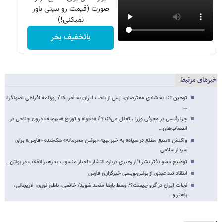
صورت (قیمت رو ببینی باور
نمیکنی!)
باتخفیف بخر
خبرهای مرتبط
توهین تند به شادی معترضان، پس از باخت ایران به آمریکا / روزنامه افراطی اصولگرا،
…
چرا رئیسی در معرفی وزرا ، تعلل می‌کند؟ / «دعوا» و توزیع «سهمیه» درون جناحی در
انتصاب‌های…
واکنش «منبع مطلع در سپاه» به خبر تهیه «بولتن محرمانه» هک‌شده «فارس» برای
سردار سلامی
توضیح عضو دفتر نشر آثار رهبری درباره انتشار «اخبار منسوب به رهبر انقلاب در بولتن…
انتقاد تند عبدی از بولتن‌نویسی خبرگزاری فارس
نجات ایران در گرو چیست؟/ وسط بازها متحد شوید/ خاتمی، ناطق نوری، لاریجانی،
باهنر و…