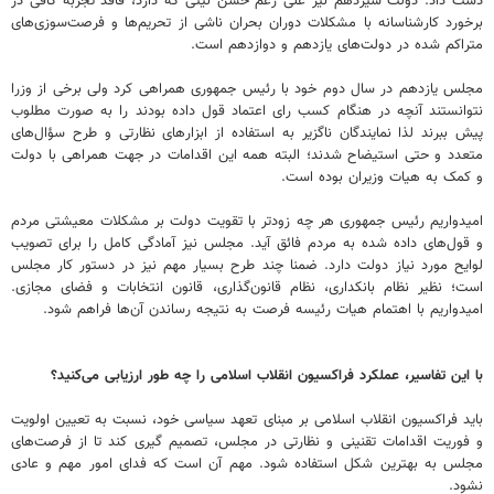
دست داد. دولت سیزدهم نیز علی رغم حسن نیتی که دارد، فاقد تجربه کافی در
برخورد کارشناسانه با مشکلات دوران بحران ناشی از تحریم‌ها و فرصت‌سوزی‌های
متراکم شده در دولت‌های یازدهم و دوازدهم است.
مجلس یازدهم در سال دوم خود با رئیس جمهوری همراهی کرد ولی برخی از وزرا
نتوانستند آنچه در هنگام کسب رای اعتماد قول داده بودند را به صورت مطلوب
پیش ببرند لذا نمایندگان ناگزیر به استفاده از ابزارهای نظارتی و طرح سؤال‌های
متعدد و حتی استیضاح شدند؛ البته همه این اقدامات در جهت همراهی با دولت
و کمک به هیات وزیران بوده است.
امیدواریم رئیس جمهوری هر چه زودتر با تقویت دولت بر مشکلات معیشتی مردم
و قول‌های داده شده به مردم فائق آید. مجلس نیز آمادگی کامل را برای تصویب
لوایح مورد نیاز دولت دارد. ضمنا چند طرح بسیار مهم نیز در دستور کار مجلس
است؛ نظیر نظام بانکداری، نظام قانون‌گذاری، قانون انتخابات و فضای مجازی.
امیدواریم با اهتمام هیات رئیسه فرصت به نتیجه رساندن آن‌ها فراهم شود.
با این تفاسیر، عملکرد فراکسیون انقلاب اسلامی را چه طور ارزیابی می‌کنید؟
باید فراکسیون انقلاب اسلامی بر مبنای تعهد سیاسی خود، نسبت به تعیین اولویت
و فوریت اقدامات تقنینی و نظارتی در مجلس، تصمیم گیری کند تا از فرصت‌های
مجلس به بهترین شکل استفاده شود. مهم آن است که فدای امور مهم و عادی
نشود.