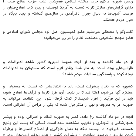
رییس شورای مرکزی حزب موتلفه اسلامی همچنین اغلب احزاب اصلاح طلب را
دارای گرایش‌های سازش‌کارانه نسبت به آمریکا توصیف و بیان کرد: اصلاح‌طلبان از
فرصت آشوب‌ها به دنبال جبران ناکارآمدی در سال‌های گذشته و ایجاد پایگاه در
میان مردم هستند.
گفت‌وگو با مصطفی میرسلیم عضو کمیسیون اصل نود مجلس شورای اسلامی و
عضو مجمع تشخیص مصلحت نظام را در زیر می‌خوانید:
از دو ماه گذشته و بعد از فوت «مهسا امینی» کشور شاهد اعتراضات و
ناآرامی‌های بوده است؛ به نظر شما چقدر لازم است که مسئولان به اعتراضات
توجه کرده و پاسخگوی مطالبات مردم باشند؟
کشوری که به دنبال پیشرفت است، باید به انتقادهایی که نسبت به مسئولان و
عملکرد آنها می‌شود،‌ اعتنا کند تا در نتیجه آن، طرز کارها و فرآیندها اصلاح شود؛
باید در این فرآیند از افراد شایسته‌تر کمک گرفته شود. این انتقادها می‌تواند به
صورت امر به معروف و نهی از منکر بیان شده که یکی از مراحل آن اعتراض است.
آنچه در دو ماه گذشته رخ داده، کمتر به صورت انتقاد و اعتراض بوده و بیشتر
هنجارشکنی و آشوبگری و تخریب مشاهده شده است. کسانی که پشت این وقایع
هستند، خیرخواه ما نیستند بلکه به دنبال جلوگیری از اصلاح کاستی‌ها و برطرف
کردن مفاسد و درصدد ممانعت از پیشرفت کشور و عدم تحقق آرمان‌های مصرح