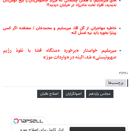
آقای میرسلیم! با همان چشمانی که فرزندِ جاسوس‌تان را بیخ گوش‌تان
ندیدید، افراد لخت مادرزاد در خیابان دیدید؟!
خاطره مهاجرانی از گل آقا، میرسلیم و محمدخان / معتقده اگر کسی
پیتزا بخوره باید بره غسل کنه
میرسلیم
خواستار «برخورد دستگاه قضا با نفوذ رژیم
صهیونیستی» شد، البته در «واردات موز»
۲۱۲۲۰
برچسب‌ها
مجلس یازدهم
اصولگرایان
اصلاح طلبان
ابزار کامل برای اصلاح مو و