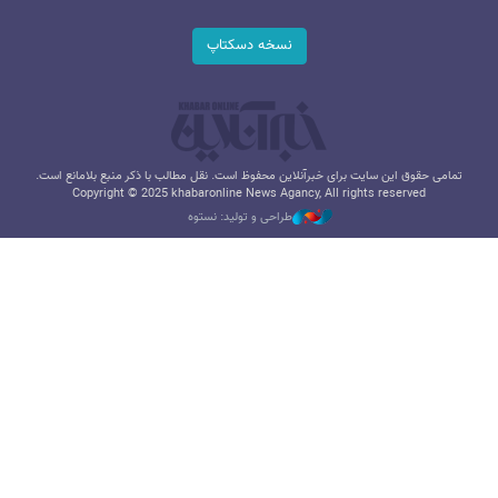
نسخه دسکتاپ
تمامی حقوق این سایت برای خبرآنلاین محفوظ است. نقل مطالب با ذکر منبع بلامانع است.
Copyright © 2025 khabaronline News Agancy, All rights reserved
طراحی و تولید: نستوه