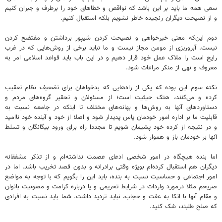
سعی همه ما باید بر این باشد که نواقص و خطاهای خود را برطرف و جبران کنیم
و از نصیحت دیگران رنجیده خاطر نشویم بلکه استقبال کنیم.
دوم این‌که معنی خیرخواهی و نصیحت کردن شیپور برداشتن و مفتضح کردن
نیست. آبروریزی از مومن مجاز نیست و ما نباید برخی از روش‌هایی که در غرب
رایج است را ملاک عمل خود قرار دهیم و در این باب باید قواعد اسلامی امر به
معروف و نهی از منکر مراعات شود.
نکته سوم این بوده که یکی از راه‌هایی که بدخواهان برای تضعیف نظام تعقیب
کرده و می‌کنند، هتک حیثیت است؛ از مسئولان و تحقیر گروه‌های مردم و
دستاوردهای آنها به روش‌ها و بهانه‌های مختلف تا اینکه در جامعه نسبت به
قابلیت ما بر اداره امور خودمان یاس پدیدار شود و اصلا از خود و آینده خود ناامید
و در نتیجه از کرده خود پشیمان شویم تا مجددا راه برای ورود بیگانگان و تسلط
آنها بر خودمان باز و هموار شود.
اما بنده هیچگاه در امور شخصی ادعای عصمت نداشته‌ام و از تذکر مشفقانه
دیگران هم استقبال کرده‌ام بویژه وقتی برادرانه و بدون قصد تخریب باشد. اما در
امور اجتماعی و حساسیت نسبت به بنده، ‌باید این را بگویم که با توجه به مواضع
صریحم مثلا درمورد واردات در شرایط تحریمی و یا درباره کرامت و مصونیت بانوان
و مقام آنها با اتکا به عفت و حجاب، نباید تردید داشت. شما باید نسبت به افرادی
که صلح طلبند،‌ شک کنید.