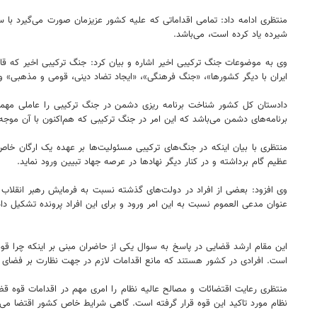
منتظری ادامه داد: تمامی اقداماتی که علیه کشور عزیزمان صورت می‌گیرد با س
شیرده یاد کرده است، می‌باشد.
وی به موضوعات جنگ ترکیبی اخیر اشاره و بیان کرد: جنگ ترکیبی اخیر که ق
ایران با دیگر کشورها»، «جنگ فرهنگی»، «ایجاد تضاد دینی، قومی و مذهبی» و
دادستان کل کشور شناخت برنامه ریزی دشمن در جنگ ترکیبی را عاملی مهمی د
برنامه‌های دشمن می‌باشد که این امر در جنگ ترکیبی که هم‌اکنون با آن مو
منتظری با بیان اینکه در جنگ‌های ترکیبی مسئولیت‌ها بر عهده یک ارگان خا
عظیم گام برداشته و در کنار دیگر نهادها در عرصه جهاد تبیین ورود نماید.
وی افزود: بعضی از افراد در دولت‌های گذشته نسبت به فرمایش رهبر انقلاب 
عنوان مدعی العموم نسبت به این امر ورود و برای این افراد پرونده تشکیل دا
این مقام ارشد قضایی در پاسخ به سوال یکی از حاضران مبنی بر اینکه چرا ق
است. افرادی در کشور هستند که مانع اقدامات لازم در جهت نظارت بر فضا
منتظری رعایت اقتضائات و مصالح عالیه نظام را امری مهم در اقدامات قوه قضا
نظام مورد تاکید این قوه قرار گرفته است. گاهی شرایط خاص کشور اقتضا می