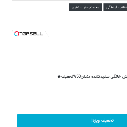
نقلاب فرهنگی
محمدجعفر منتظری
خانگی سفیدکننده دندان50%تخفیف🔥
تخفیف ویژه!