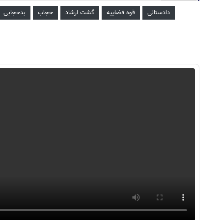
دادستانی
قوه قضاییه
گشت ارشاد
حجاب
بدحجابی