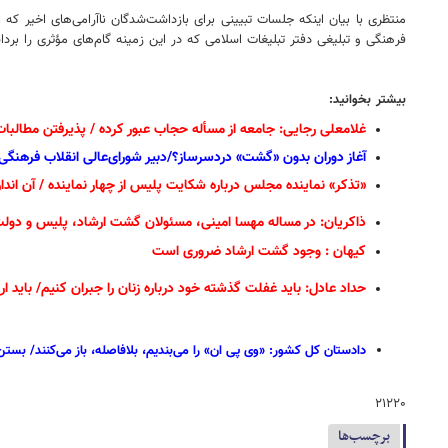
منتظری با بیان اینکه جلسات تبیینی برای بازداشت‌شدگان ناآرامی‌های اخیر که
فرهنگی و تبلیغی دفتر تبلیغات اسلامی که در این زمینه گام‌های مؤثری را بر
بیشتر بخوانید:
غلامعلی رجایی: جامعه از مسأله حجاب عبور کرده / پذیرفتن مطال
آغاز دوران بدون «گشت» دردسرساز؟/دبیر شورای‌عالی انقلاب فرهنگ
«تذکر» نماینده مجلس درباره شکایت پلیس از چهار نماینده / آن انداز
ذاکریان: در مساله مهسا امینی، مسئولان گشت ارشاد، پلیس و دولت،
کیهان : وجود گشت ارشاد ضروری است
حداد عادل: باید غفلت گذشته خود درباره زنان را جبران کنیم/ باید ار
دادستان کل کشور: «وی پی ان» را می‌بندیم، بلافاصله، باز می‌کنند/ بست
۲۱۲۲۰
برچسب‌ها