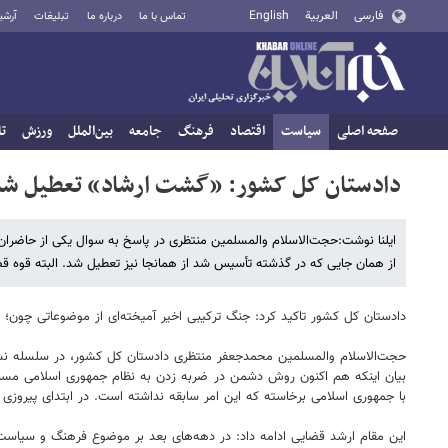
فارسی
العربية
English
تماس با ما
درباره ما
تبلیغات
آرشی
صفحه اصلی
سیاست
اقتصاد
فرهنگ
جامعه
بین‌الملل
ورزش
تا
دادستان کل کشور: «گشت ارشاد» تعطیل شد
ایلنا نوشت:حجت‌الاسلام والمسلمین منتظری در پاسخ به سوال یکی از حاضران 
از همان جایی که در گذشته تأسیس شد از همانجا نیز تعطیل شد. البته قوه قض
دادستان کل کشور تاکید کرد: جنگ ترکیبی اخیر آمیخته‌ای از موضوعاتی چون؛ 
حجت‌الاسلام والمسلمین محمدجعفر منتظری دادستان کل کشور، در سلسله نشست
بیان اینکه هم اکنون روش دشمن در ضربه زدن به نظام جمهوری اسلامی مسبوق
با جمهوری اسلامی برخاسته که این امر سابقه نداشته است. در ابتدای پیروزی
این مقام ارشد قضایی ادامه داد: در دهه‌های بعد بر موضوع فرهنگ و سیاست