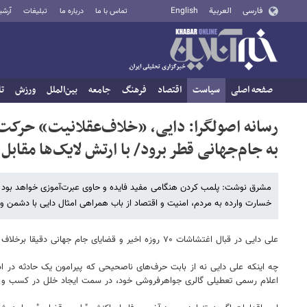
فارسی
العربية
English
تماس با ما
درباره ما
تبلیغات
آرشی
صفحه اصلی
سیاست
اقتصاد
فرهنگ
جامعه
بین‌الملل
ورزش
تا
رسانه اصولگرا: دایی، «خلاف‌عقلانیت» حرکت 
به جام‌جهانی قطر برود/ با ارتش لایک‌ها مقاب
مشرق نوشت: پلمب کردن هنگامی مفید فایده و حاوی عبرت‌آموزی خواهد بود که
خسارت وارده به مردم، امنیت و اقتصاد از باب همراهی امثال دایی با دشمن و ا
علی دایی در قبال اغتشاشات ۷۰ روزه اخیر و قضایای جام جهانی دقیقا برخلاف عقلانیت حرکت کرد و مسیری را پیمود که به همراهی با بدخواهان مردم ایران منجر شد.
چه اینکه علی دایی نه از بابت حرف‌های ناصحیحی که پیرامون یک حادثه در 
اعلام رسمی تعطیلی گالری جواهرفروشی خود، در سمت ایجاد خلل در کسب و کا