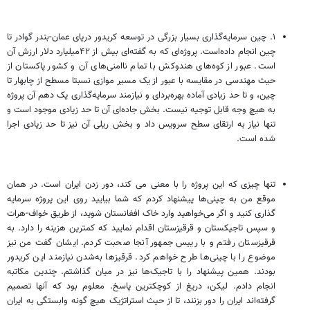
۱. چین سرمایه‌گذاری بسیار بزرگی در توسعه کریدور دریای عمان-بندر گوادر تا
چین انجام داده‌است. پروژه‌ای که به گفته‌ای بیش از ۴۲میلیارد دلار ارزش آن
است. عبور از کوه‌های هندوکش با تمام ناامنی‌های آن و کشور پاکستان از
حیث مهندسی در مقایسه با عبور از یک مسیر موازی نسبتا مسطح از چابهار تا
چین، و تا حد زیادی آماده بهره‌بردای و نیازمند سرمایه‌گذاری یک دهم آن پروژه
به هیچ وجه قابل توجیه نیست. بخش جاده‌ای آن تا حد زیادی موجود است و
تنها نیاز به ارتقای سطح سرویس داد و بخش ریلی آن نیز تا حد زیادی اجرا
شده است.
تنها چیزی که این پروژه را با معنی می کند، دور زدن ایران است. در همان
موقع من به چینی‌ها پیشنهاد کردم که شما بیایید روی این پروژه سرمایه
گذاری کنید و اگر می‌خواهید وارد خاک افغانستان شوید، از طریق خواف-هرات
و سپس تاجیکستان و قرقیزستان اقدام نمایید که کمترین هزینه را دارد. به
قرقیزستان رفتم و با رییس جمهور آنجا صحبت کردم. ایشان گفت من نیز
موضوع را با چینی‌ها طرح خواهم کرد. قرقیزها به‌شدن نیازمند این کریدور
بودند. همین پیشنهاد را با تاجیک‌ها نیز در میان گذاشتم. چندین مکاتبه
انجام دادم. لیکن، دریغ از کوچکترین پاسخ. معلوم بود که آنها تصمیم
گرفته‌اند ایران را دور بزنند، تا از حیث استراتژیک هیچ گونه وابستگی به ایران