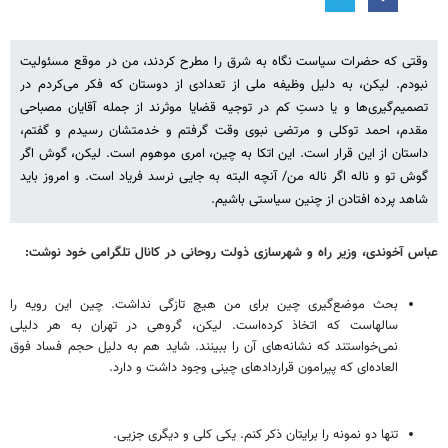
وقتی که حضرات سیاست نگاه به شرق را مطرح کردند، من در موقع مسئولیت
نبودم. لیکن، به دلیل وظیفه ملی از تعدادی از دوستان که فکر می‌کردم در
تصمیم‌گیری‌ها و یا دستِ کم در توجیه قضایا موثرند از جمله آقایان مصباحی
مقدم، احمد توکلی و مرتضی نبوی وقت گرفتم و خدمتشان رسیدم و گفتم،
داستان از این قرار است. این اتکا به چین، امری موهوم است. لیکن، گوش اگر
گوش تو و ناله اگر ناله من/ آنچه البته به جایی نرسد فریاد است. و امروز باید
شاهد پرده افتادن از چنین سیاستی باشیم.
عباس آخوندی، وزیر راه و شهرسازی ذولت روحانی در کانال تلگرامی خود نوشت:
بحث موضع‌گیری چین برای من هیچ تازگی نداشت. چین این رویه را
سالهاست که اتخاذ کرده‌است. لیکن، گروهی در تهران به هر دلیلی
نمی‌خواستند که نشانه‌های آن را ببینند. شاید هم به دلیل حجم فساد فوق
العاده‌ای که پیرامون قراردادهای چینی وجود داشت و دارد.
تنها دو نمونه را برایتان ذکر کنم. یکی کلی و دیگری جزیی.