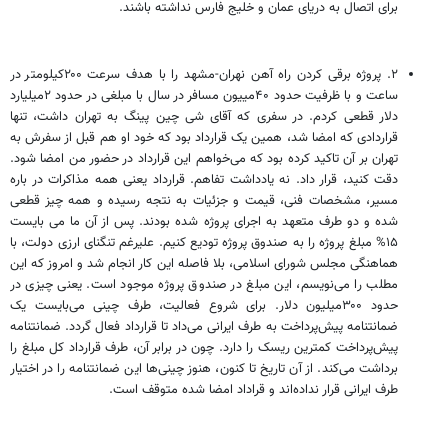
برای اتصال به دریای عمان و خلیج فارس نداشته باشند.
۲. پروژه برقی کردن راه آهن نهران-مشهد را با هدف سرعت ۲۰۰کیلومتر در
ساعت و با ظرفیت حدود ۴۰مییون مسافر در سال با مبلغی در حدود ۲میلیارد
دلار قطعی کردم. در سفری که آقای شی چین پینگ به تهران داشت، تنها
قراردادی که امضا شد، همین یک قرارداد بود که خود او هم قبل از سفرش به
تهران بر آن تاکید کرده بود که می‌خواهم این قرارداد در حضور من امضا شود.
دقت کنید، قرار داد. نه یادداشت تفاهم. قرارداد یعنی همه مذاکرات در باره
مسیر، مشخصات فنی، قیمت و جزئیات به نتجه رسیده و همه چیز قطعی
شده و دو طرف متعهد به اجرای پروژه شده‌ بودند. پس از آن ما می بایست
۱۵% مبلغ پروژه را به صندوق پروژه تودیع کنیم. علیرغم تنگنای ارزی دولت، با
هماهنگی مجلس شورای اسلامی، بلا فاصله این کار انجام شد و امروز که این
مطلب را می‌نویسم، این مبلغ در صندوق پروژه موجود است. یعنی چیزی در
حدود ۳۰۰میلیون دلار. برای شروع فعالیت، طرف چینی می‌بایست یک
ضمانتنامه پیش‌پرداخت به طرف ایرانی می‌داد تا قرارداد فعال گردد. ضمانتنامه
پیش‌پرداخت کمترین ریسک را دارد. چون در برابر آن، طرف قرارداد کل مبلغ را
برداشت می‌کند. از آن تاریخ تا کنون، هنوز چینی‌ها این ضمانتنامه را در اختیار
طرف ایرانی قرار نداده‌اند و قراداد امضا شده متوقف است.