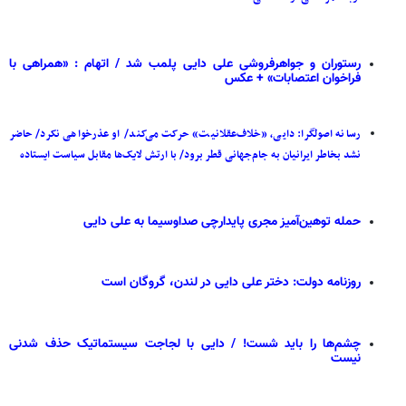
رستوران و جواهرفروشی علی دایی پلمب شد / اتهام : «همراهی با
فراخوان اعتصابات» + عکس
رسانه اصولگرا: دایی، «خلاف‌عقلانیت» حرکت می‌کند/ او عذرخواهی نکرد/ حاضر
نشد بخاطر ایرانیان به جام‌جهانی قطر برود/ با ارتش لایک‌ها مقابل سیاست ایستاده
حمله توهین‌آمیز مجری پایدارچی صداوسیما به علی دایی
روزنامه دولت: دختر علی دایی در لندن، گروگان است
چشم‌ها را باید شست! / دایی با لجاجت سیستماتیک حذف شدنی
نیست