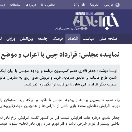
فارسی
العربية
English
تماس با ما
درباره ما
تبلیغات
آرشی
صفحه اصلی
سیاست
اقتصاد
فرهنگ
جامعه
بین‌الملل
ورزش
تا
نماینده مجلس: قرارداد چین با اعراب و موضع 
ایسنا نوشت: جعفر قادری عضو کمیسیون برنامه و بودجه مجلس با بیان اینکه 
شدن طرح مالیات بر عایدی سرمایه، خرید و فروش های ارزی به سازمان مالیا
صورت دیگر افراد دارایی شان را در قالب ارز نگهداری نمی‌کنند.
یک عضو کمیسیون برنامه و بودجه مجلس با تاکید بر اینکه باید مسئولان بانک
تورم، افزایش تقاضای سفته بازی ناشی از ناآرامی‌ها و همچنین موضع‌گیری‌ه
جعفر قادری درباره علت افزایش قیمت ارز در کشور گفت: افزایش نرخ دلار تح
داخلی بیشتر از تورم خارجی باشد و اثر تورم مازاد روی دلار تخلیه نشود، قیمت