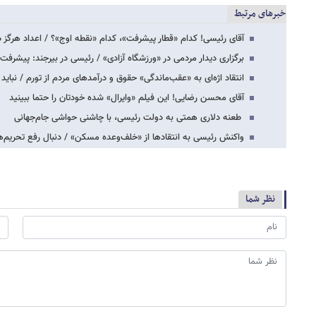
خبرهای مرتبط
آقای رئیسی! کدام «قطار پیشرفت»، کدام «نقطه اوج»؟ / اعداد هرگز د
برگزاری دیدار مردمی در «ورزشگاه آزادی» / رئیسی در بیرجند: پیشرفت
انتقاد اژه‌ای به «عقب‌ماندگی» حقوق و درآمدهای مردم از تورم / نبا
آقای محسن رضایی! این فیلم «وایرال» شده خودتان را حتما ببینید
طعنه دلاری همتی به دولت رئیسی، با چاشنی حواشی جام‌جهانی
واکنش رئیسی به انتقادها از «خلف‌وعده مسکن» / دنبال رفع تحریم‌
نظر شما