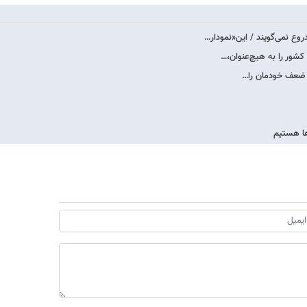
روع نمی‌گویند / این«نمودار…
 کشور را به هیچ‌عنوان،…
ید ضعف خودمان را…
ها هستیم