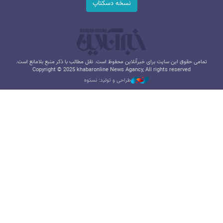
نسخه دسکتاپ
تمامی حقوق این سایت برای خبرآنلاین محفوظ است. نقل مطالب با ذکر منبع بلامانع است.
Copyright © 2025 khabaronline News Agancy, All rights reserved
طراحی و تولید: نستوه