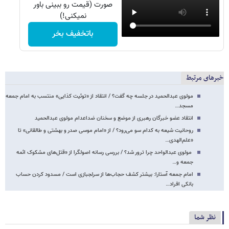
صورت (قیمت رو ببینی باور
نمیکنی!)
باتخفیف بخر
خبرهای مرتبط
مولوی عبدالحمید در جلسه چه گفت؟ / انتقاد از «توئیت کذایی» منتسب به امام جمعه
مسجد…
انتقاد عضو خبرگان رهبری از موضع و سخنان ضداعدام مولوی عبدالحمید
روحانیت شیعه به کدام سو می‌رود؟ / از «امام موسی صدر و بهشتی و طالقانی» تا
«علم‌الهدی…
مولوی عبدالواحد چرا ترور شد؟ / بررسی رسانه اصولگرا از «قتل‌های مشکوک ائمه
جمعه و…
امام جمعه آستارا: بیشتر کشف حجاب‌ها از سرلجبازی است / مسدود کردن حساب
بانکی افراد…
نظر شما