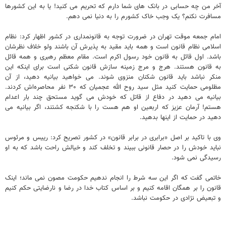
آخر من چه حسابی در بانک های شما دارم که تحریم می کنید! یا به این کشورها
مسافرت نکنم؟ یک وجب خاک کشورم را به دنیا نمی دهم.
امام جمعه موقت تهران در ضرورت توجه به قانونمداری در کشور اظهار کرد: نظام
اسلامی نظام قانون است و همه باید مقید به پذیرش آن باشند ولو خلاف نظرشان
باشد. اول قائل به قانون خود رسول اکرم است. مقام معظم رهبری و همه قائل
به قانون هستند. هرج و مرج زمینه سازش قانون شکنی است برای اینکه این
منکر نباشد باید قانون شکنان منزوی شوند. می خواهید بیانیه دهید، از آن
مظلومی حمایت کنید مثل سید روح الله عجمیان که ۳۰ نفر محاصره‌اش کردند.
بیانیه می دهید در دفاع از قاتل که خودش می گوید مستحق چند بار اعدام
هستم! آرمان عزیز که اربعین او هم هست را با شکنجه کشتند، اگر بیانیه می
دهید در حمایت از اینها بدهید.
وی ‌با تاکید بر اصل «برابری در برابر قانون» در کشور تصریح کرد: رییس و مرئوس
نباید خودش را در حصار قانونی ببیند و تخلف کند و خیالش راحت باشد که به او
رسیدگی نمی شود.
خاتمی گفت که اگر این سه شرط را انجام ندهیم حکومت مصون نمی ماند؛ اینک
قانون را بر همگان اقامه کنیم و بر اساس کتاب خدا در رضا و نارضایتی حکم کنیم
و تبعیض نژادی در حکومت نباشد.