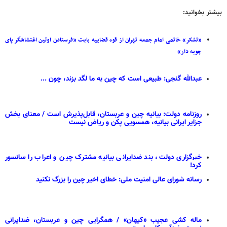
بیشتر بخوانید:
«تشکر» خاتمی امام جمعه تهران از قوه قضاییه بابت «فرستادن اولین اغتشاشگر پای
چوبه دار»
عبدالله گنجی: طبیعی است که چین به ما لگد بزند، چون ...
روزنامه دولت: بیانیه چین و عربستان، قابل‌پذیرش است / معنای بخش
جزایر ایرانی بیانیه، همسویی پکن و ریاض نیست
خبرگزاری دولت، بند ضدایرانی بیانیه مشترک چین و اعراب را سانسور
کرد!
رسانه شورای عالی امنیت ملی: خطای اخیر چین را بزرگ نکنید
ماله کشی عجیب «کیهان» / همگرایی چین و عربستان، ضدایرانی