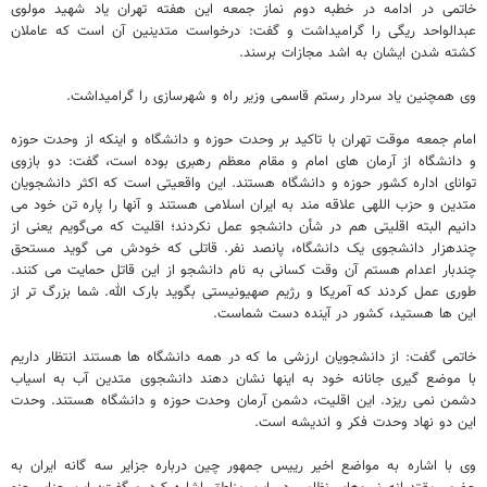
خاتمی در ادامه در خطبه دوم نماز جمعه این هفته تهران یاد شهید مولوی
عبدالواحد ریگی را گرامیداشت و گفت: درخواست متدینین آن است که عاملان
کشته شدن ایشان به اشد مجازات برسند.
وی همچنین یاد سردار رستم قاسمی وزیر راه و شهرسازی را گرامیداشت.
امام جمعه موقت تهران با تاکید بر وحدت حوزه و دانشگاه و اینکه از وحدت حوزه
و دانشگاه از آرمان های امام و مقام معظم رهبری بوده است، گفت: دو بازوی
توانای اداره کشور حوزه و دانشگاه هستند. این واقعیتی است که اکثر دانشجویان
متدین و حزب اللهی علاقه مند به ایران اسلامی هستند و آنها را پاره تن خود می
دانیم البته اقلیتی هم در شأن دانشجو عمل نکردند؛ اقلیت که می‌گویم یعنی از
چندهزار دانشجوی یک دانشگاه، پانصد نفر. قاتلی که خودش می گوید مستحق
چندبار اعدام هستم آن وقت کسانی به نام دانشجو از این قاتل حمایت می کنند.
طوری عمل کردند که آمریکا و رژیم صهیونیستی بگوید بارک الله. شما بزرگ تر از
این ها هستید، کشور در آینده دست شماست.
خاتمی گفت: از دانشجویان ارزشی ما که در همه دانشگاه ها هستند انتظار داریم
با موضع گیری جانانه خود به اینها نشان دهند دانشجوی متدین آب به اسیاب
دشمن نمی ریزد. این اقلیت، دشمن آرمان وحدت حوزه و دانشگاه هستند. وحدت
این دو نهاد وحدت فکر و اندیشه است.
وی با اشاره به مواضع اخیر رییس جمهور چین درباره جزایر سه گانه ایران به