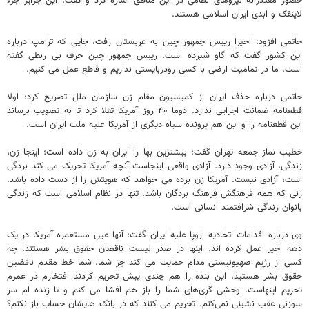
حضور مقتدرانه نیروهای نظامی در این مناطق اشاره کرد و گفت: این جزایر جزء
لاینفک و ابدی ایران اسلامی هستند.
خاتمی افزود: اخیرا رییس جمهور چین به عربستان رفت، جایی که ترامپ درباره
این کشور گفت که گاو شیرده است. رییس جمهور چین حرف بی ربطی گفته
است. ما در تمامیت ارضی با کسی رودربایستی نداریم و قاطع عمل می کنیم.
خاتمی درباره حذف ایران از کمیسیون مقام زن سازمان ملل تصریح کرد: اولا
قطعنامه ضمانت اجرایی ندارد. دوما ۴۰ روز آمریکا تقلا کرد تا به تصویب برساند
این قطعنامه را و این هم پرونده سیاه دیگری از آمریکا علیه ملت ایران است.
خطیب نماز جمعه تهران گفت: بیشترین بها را ایران به زن داده است؛ اینجا زن،
زندگی، آزادی وجود دارد. آزادی واقعی اینجاست آنچه آمریکا تحریک می کند بردگی
است، آزادی نیست. آمریکا زن برده می خواهد که هویتش را از دست داده باشد.
زنی که همه فرهنگش فرهنگ بردگان باشد. تنها در نظام اسلامی است که زندگی
بانوان زندگی شرافتمند انسانی است.
وی درباره اقدامات اتحادیه اروپا علیه ایران گفت: آنها عین مستعمره آمریکا در یک
دهه اخیر عمل کرده اند. اینها در صدر لیست ناقضان حقوق بشر هستند. چه
کسی از رژیم صهیونیستی مدام حمایت می کند جز شما. شما خط مقدم ناقضین
حقوق بشر هستید. این بنده را هم چندی پیش تحریم کردند افتخارم در عمرم
تحریم اینهاست. وحشی گری‌های شما را باز هم افشا می کنم و تا زنده ام سر
سوزنی عقب نشینی نمی‌کنم. تحریم می کنند که در بانک هایشان حساب باز نکنم؟