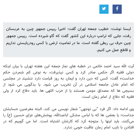
ایسنا نوشت: خطیب جمعه تهران گفت: اخیرا رییس جمهور چین به عربستان
رفت، جایی که ترامپ درباره این کشور گفت که گاو شیرده است. رییس جمهور
چین حرف بی ربطی گفته است. ما در تمامیت ارضی با کسی رودربایستی نداریم
و قاطع عمل می کنیم.
آیت الله سید احمد خاتمی در خطبه های نماز جمعه این هفته تهران با بیان اینکه
«ولی فقیه اگر حکمی صادر کرد و کسی نپذیرفت، به نوعی کم شمردن حکم
خداست» گفت: کسی که دین دارد و ایمان به روز قیامت دارد ننشیند در مجلسی
که امام عادل جامعه اسلامی در آن تخریب می شود. یا بدگویی می شود از
بسیجی ها که مصداق مومن هستند یا از حزب اللهی ها. باید دفاع کرد از ولی
فقیه که دفاع از امام زمان است.
وی ادامه داد: اگر فرد “بی توجهی” شعار نویسی می کند، البته مغرضین حسابشان
جداست؛ یا بعضی ها که با لباس مشکی اباعبدالله، پوشش‌های عزای حسین (ع) را
می‌کَنند، باید اینها را متوجه کرد که کارشان اشتباه است. اما می گوییم که در
افتادن با نایب امام زمان عاقبت خوبی ندارد.