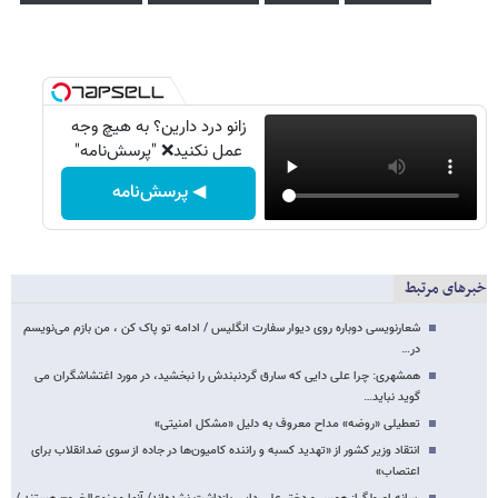
زانو درد دارین؟ به هیچ وجه
عمل نکنید❌ "پرسش‌نامه"
◀ پرسش‌نامه
خبرهای مرتبط
شعارنویسی دوباره روی دیوار سفارت انگلیس / ادامه تو پاک‌ کن ، من بازم می‌نویسم
در…
همشهری: چرا علی دایی که سارق گردنبندش را نبخشید، در مورد اغتشاشگران می
گوید نباید…
تعطیلی «روضه‌» مداح معروف به دلیل «مشکل امنیتی»
انتقاد وزیر کشور از «تهدید کسبه و راننده کامیون‌ها در جاده از سوی ضدانقلاب برای
اعتصاب»