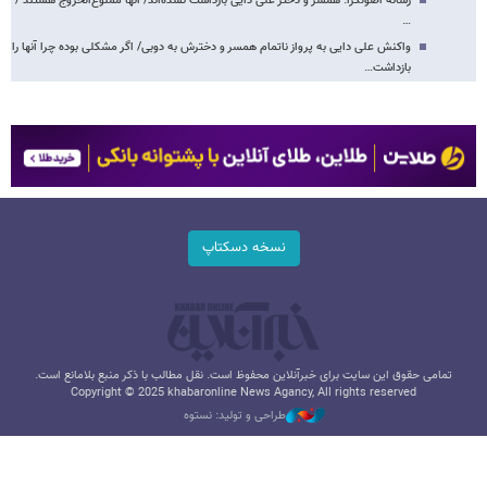
رسانه اصولگرا: همسر و دختر علی دایی بازداشت نشده‌اند/ آنها ممنوع‌الخروج هستند /
…
واکنش علی دایی به پرواز ناتمام همسر و دخترش به دوبی/ اگر مشکلی بوده چرا آنها را
بازداشت…
نسخه دسکتاپ
تمامی حقوق این سایت برای خبرآنلاین محفوظ است. نقل مطالب با ذکر منبع بلامانع است.
Copyright © 2025 khabaronline News Agancy, All rights reserved
طراحی و تولید: نستوه