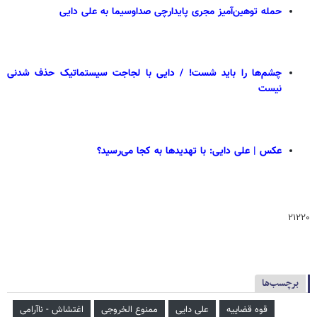
حمله توهین‌آمیز مجری پایدارچی صداوسیما به علی دایی
چشم‌ها را باید شست! / دایی با لجاجت سیستماتیک حذف شدنی
نیست
عکس | علی دایی: با تهدیدها به کجا می‌رسید؟
۲۱۲۲۰
برچسب‌ها
قوه قضاییه
علی دایی
ممنوع الخروجی
اغتشاش - ناآرامی