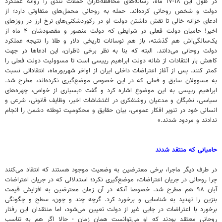
در طول این ۱۸-۱۷ ماه، رسانه‌های محافظه‌کاران حملات تندی را روانه عملکرد
دولت و شخص روحانی کرده‌اند. حمله به روحانی محمل‌های متفاوتی دارد؛ از
ادعای خزانه خالی تا نقش داشتن دولت او در رکوردشکنی‌های نرخ ارز در روزهای
اخیر! حامیان دولت فعلی در شرایطی که دولت منصور و مقصودشان ۴ ماه از
یک‌سالگی‌اش هم گذشته، باز هم نوسانات تاریخی دلار و طلا را نتیجه عملکرد
دولت روحانی می‌دانند. البته که بنا به نظر برخی ناظران، این ادعاها در جهت
کاهش بار انتقادات از شانه دولت ابراهیم رییسی است تا مسوولیت دولت فعلی را
کمتر کنند. پس از آغاز اعتراضات داخلی ایران از اواخر شهریورماه، انتقاداتی نسبت
به مسوولان سابق و فعلی که در این خصوص موضع‌گیری نکرده‌اند، مطرح شد.
ابراهیم رییسی به این موضوع اشاره کرد و گفت «بسیاری از خواص، چهره‌های
سیاسی، نخبگان و مدعیان روشنفکری در اغتشاشات اخیر، وظایف قانونی، شرعی و
انسانی خود در تنویر افکار عمومی، بیان حقایق و محکومیت توطئه دشمن را انجام
ندادند و مردود شدند.»
حامیانی که منتقد شدند
در طرف دیگر ماجرا، برخی معترضین به وضعیت موجود هستند که انتقاد می‌کنند
چرا روحانی در جریان اعتراضات، موضع‌گیری نکرد؛ استدلالی که در جریان اعتراضات
آبان ۹۸ هم مطرح شد. خصوصا آنکه در آن زمان معترضین به افزایش قیمت
بنزین را تهدید به شناسایی و برخورد کرد. گرچه چند و چون، سطح و چگونگی
برخورد با اعتراضات در جایی غیر از دولت تعیین می‌شود، اما منتقدان این رفتار
روحانی معتقد بودند که او می‌توانست همان زمان - حالا اگر هم به تناسب