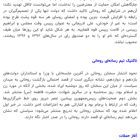
جایگاهش امکان حمایت از معترضین را نداشت، اما می‌توانست لااقل تهدید نکند؛
آن‌هم در شرایطی که روحانی تاکید داشت که دولت تنها یکی از تصمیم‌گیران در
رابطه با افزایش قیمت بنزین بوده و امضای روسای هر سه قوه پشت طرح بوده
است؛ به غیر از خودش، علی لاریجانی به عنوان رییس وقت مجلس و ابراهیم
رییسی در قامت رییس قوه قضاییه. به هر شکل شاید او این روزها میان طیف
گسترده‌ای که نام او را به دو صندوق رای در سال‌های ۱۳۹۲ و ۱۳۹۶ ریختند،
محبوب نباشد.
تاکتیک تیم رسانه‌ای روحانی
نحوه انتشار سخنان روحانی در آخرین جلسه‌اش با وزرا و استانداران دولت‌های
یازدهم و دوازدهم، نشانه دیگری است از قصد احتمالی بازگشت روحانی به میدان
سیاست. از میان این سخنان که روز دوشنبه ایراد شده، بخشی از آنکه در مورد زن
و اسلام بود، روز سه‌شنبه و در سالروز شهادت حضرت فاطمه (س) منتشر شد.
بخش دوم صحبت‌های رییس‌جمهوری پیشین عصر دیروز روی خط خبرگزاری‌ها
رفت که در ارتباط با برجام بود و اشاراتی هم به اعتراضات اخیر داشت. در خبر اول
اعلام شده بود که سخنان روحانی به تدریج منتشر می‌شود؛ سیاستی که نشان
می‌دهد تیم رسانه‌ای او قصد دارند روحانی را در صدر اخبار نگه دارند.
آغاز حملات