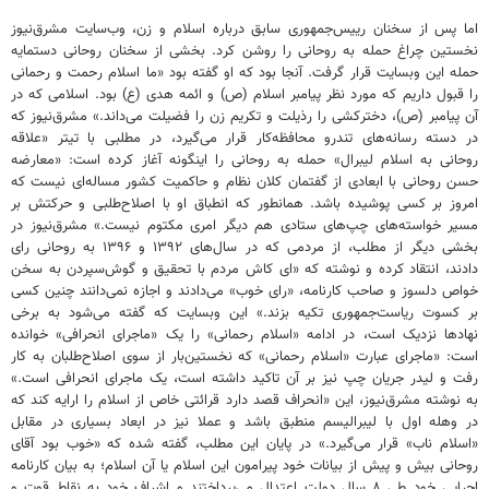
اما پس از سخنان رییس‌جمهوری سابق درباره اسلام و زن، وب‌سایت مشرق‌نیوز
نخستین چراغ حمله به روحانی را روشن کرد. بخشی از سخنان روحانی دستمایه
حمله این وبسایت قرار گرفت. آنجا بود که او گفته بود «ما اسلام رحمت و رحمانی
را قبول داریم که مورد نظر پیامبر اسلام (ص) و ائمه هدی (ع) بود. اسلامی که در
آن پیامبر (ص)، دخترکشی را رذیلت و تکریم زن را فضیلت می‌داند.» مشرق‌نیوز که
در دسته رسانه‌های تندرو محافظه‌کار قرار می‌گیرد، در مطلبی با تیتر «علاقه
روحانی به اسلام لیبرال» حمله به روحانی را اینگونه آغاز کرده است: «معارضه
حسن روحانی با ابعادی از گفتمان کلان نظام و حاکمیت کشور مساله‌ای نیست که
امروز بر کسی پوشیده باشد. همانطور که انطباق او با اصلاح‌طلبی و حرکتش بر
مسیر خواسته‌های چپ‌های ستادی هم دیگر امری مکتوم نیست.» مشرق‌نیوز در
بخشی دیگر از مطلب، از مردمی که در سال‌های ۱۳۹۲ و ۱۳۹۶ به روحانی رای
دادند، انتقاد کرده و نوشته که «ای کاش مردم با تحقیق و گوش‌سپردن به سخن
خواص دلسوز و صاحب کارنامه، «رای خوب» می‌دادند و اجازه نمی‌دانند چنین کسی
بر کسوت ریاست‌جمهوری تکیه بزند.» این وبسایت که گفته می‌شود به برخی
نهادها نزدیک است، در ادامه «اسلام رحمانی» را یک «ماجرای انحرافی» خوانده
است: «ماجرای عبارت «اسلام رحمانی» که نخستین‌بار از سوی اصلاح‌طلبان به کار
رفت و لیدر جریان چپ نیز بر آن تاکید داشته است، یک ماجرای انحرافی است.»
به نوشته مشرق‌نیوز، این «انحراف قصد دارد قرائتی خاص از اسلام را ارایه کند که
در وهله اول با لیبرالیسم منطبق باشد و عملا نیز در ابعاد بسیاری در مقابل
«اسلام ناب» قرار می‌گیرد.» در پایان این مطلب، گفته شده که «خوب بود آقای
روحانی بیش و پیش از بیانات خود پیرامون این اسلام یا آن اسلام؛ به بیان کارنامه
اجرایی خود طی ۸ سال دولت اعتدال می‌پرداختند و اشراف خود به نقاط قوت و