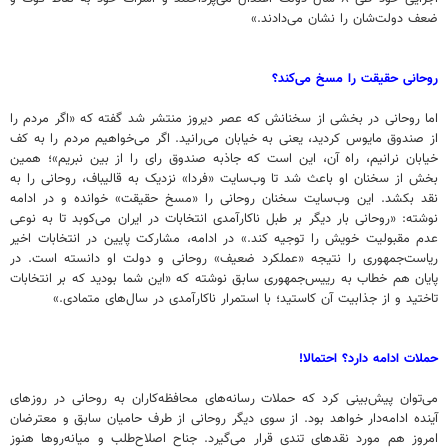
ضعف دولت‌شان را نشان می‌دادند.»
روحانی حقیقت را مسخ می‌کند؟
اما روحانی در بخشی از سخنانش که عصر دیروز منتشر شد گفته که «اگر مردم را
از صندوق مایوس کردید، یعنی به خیابان می‌رانید. اگر می‌خواهیم مردم را به کف
خیابان نرانیم، راه آن، این است که جاذبه صندوق رای را از بین نبریم»؛ همین
بخش از سخنان او باعث شد تا وب‌سایت «فردا» نزدیک به قالیباف، روحانی را به
نقد بکشد. این وب‌سایت سخنان روحانی را «مسخ حقیقت» خوانده و در ادامه
نوشته: «روحانی بار دیگر بر طبل ناکارآمدی انتخابات در ایران می‌کوبد تا به نوعی
عدم مقبولیت خویش را توجیه کند.» در ادامه، مشارکت پایین در انتخابات اخیر
ریاست‌جمهوری را نتیجه «عملکرد ضعیف» روحانی و دولت او دانسته است. در
پایان هم خطاب به رییس‌جمهوری سابق نوشته که «این شما بودید که بر انتخابات
تاختید و از جذابیت آن کاستید؛ با استمرار ناکارآمدی در سال‌های متمادی.»
حملات ادامه دارد؟ احتمالا!‌
می‌توان پیش‌بینی کرد که حملات رسانه‌های محافظه‌کاران به روحانی در روزهای
آینده ادامه‌دار خواهد بود. از سوی دیگر روحانی از طرف حامیان سابق و معترضان
امروز هم مورد نقدهای تندی قرار می‌گیرد. جناح اصلاح‌طلب و میانه‌روها هنوز